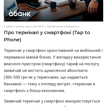
У àбанк триває акція для ФОП з підключення еквайрингу
Про термінал у смартфоні (Tap to
Phone)
Термінал у смартфоні орієнтований на мобільний і
переважно малий бізнес. У випадку використання
власного пристрою (смартфону) тариф на послугу
зазвичай не містить щомісячної абонплати
(300−500 грн як у терміналах, що надаються
банками) — тому з погляду витрат, «термінал в
смартфоні» є більш економним.
Зазвичай термінал у смартфоні використовується