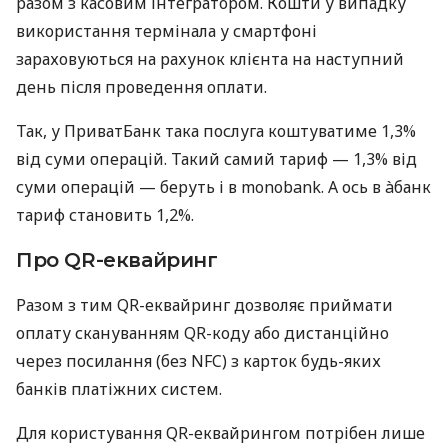
разом з касовим інтегратором. Кошти у випадку
використання термінала у смартфоні
зараховуються на рахунок клієнта на наступний
день після проведення оплати.
Так, у ПриватБанк така послуга коштуватиме 1,3%
від суми операцій. Такий самий тариф — 1,3% від
суми операцій — беруть і в monobank. А ось в àбанк
тариф становить 1,2%.
Про QR-еквайринг
Разом з тим QR-еквайринг дозволяє приймати
оплату скануванням QR-коду або дистанційно
через посилання (без NFC) з карток будь-яких
банків платіжних систем.
Для користування QR-еквайрингом потрібен лише