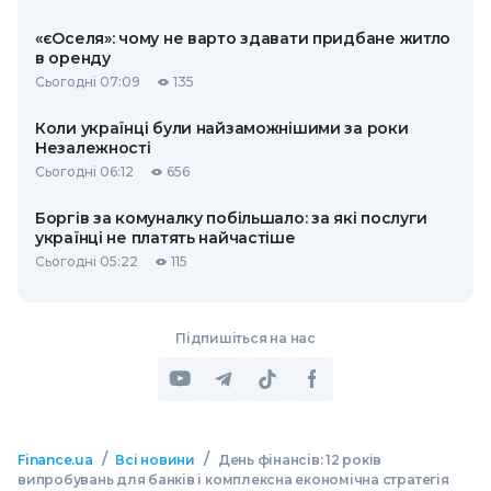
«єОселя»: чому не варто здавати придбане житло
в оренду
Сьогодні 07:09
135
Коли українці були найзаможнішими за роки
Незалежності
Сьогодні 06:12
656
Боргів за комуналку побільшало: за які послуги
українці не платять найчастіше
Сьогодні 05:22
115
Підпишіться на нас
/
/
Finance.ua
Всі новини
День фінансів: 12 років
випробувань для банків і комплексна економічна стратегія