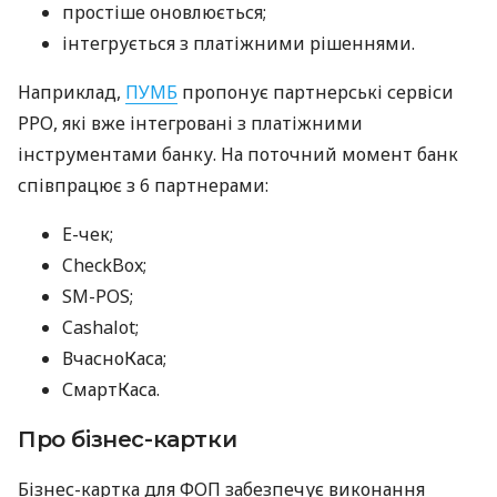
простіше оновлюється;
інтегрується з платіжними рішеннями.
Наприклад,
ПУМБ
пропонує партнерські сервіси
РРО, які вже інтегровані з платіжними
інструментами банку. На поточний момент банк
співпрацює з 6 партнерами:
E-чек;
CheckBox;
SM-POS;
Cashalot;
ВчасноКаса;
СмартКаса.
Про бізнес-картки
Бізнес-картка для ФОП забезпечує виконання