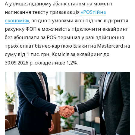
А у вищезгаданому àбанк станом на момент
написання тексту триває акція
«POSтійна
економія»
, згідно з умовами якої під час відкриття
рахунку ФОП є можливість підключити еквайринг
без абонплати за POS-термінал у разі здійснення
трьох оплат бізнес-карткою Блакитна Mastercard на
суму від 1 тис. грн. Комісія за еквайринг до
30.09.2026 р. складе лише 1,2%.