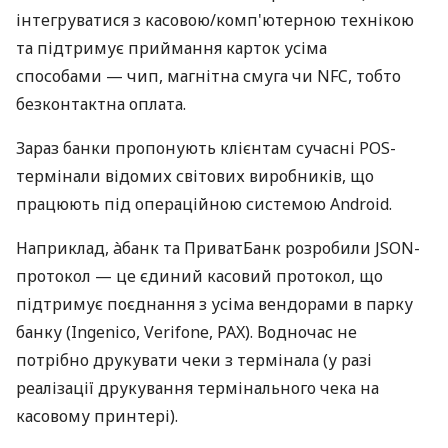
інтегруватися з касовою/комп'ютерною технікою
та підтримує приймання карток усіма
способами — чип, магнітна смуга чи NFC, тобто
безконтактна оплата.
Зараз банки пропонують клієнтам сучасні POS-
термінали відомих світових виробників, що
працюють під операційною системою Android.
Наприклад, àбанк та ПриватБанк розробили JSON-
протокол — це єдиний касовий протокол, що
підтримує поєднання з усіма вендорами в парку
банку (Ingenico, Verifone, PAX). Водночас не
потрібно друкувати чеки з термінала (у разі
реалізації друкування термінального чека на
касовому принтері).