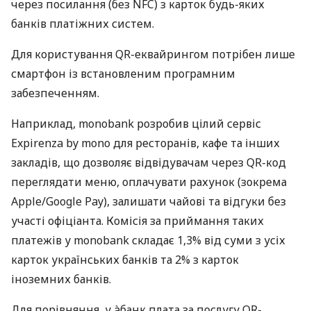
через посилання (без NFC) з карток будь-яких
банків платіжних систем.
Для користування QR-еквайрингом потрібен лише
смартфон із встановленим програмним
забезпеченням.
Наприклад, monobank розробив цілий сервіс
Expirenza by mono для ресторанів, кафе та інших
закладів, що дозволяє відвідувачам через QR-код
переглядати меню, оплачувати рахунок (зокрема
Apple/Google Pay), залишати чайові та відгуки без
участі офіціанта. Комісія за приймання таких
платежів у monobank складає 1,3% від суми з усіх
карток українських банків та 2% з карток
іноземних банків.
Для порівняння, у àбанк плата за послугу QR-