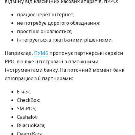
відміну від класичних касових апаратів, пРРО:
працює через інтернет;
не потребує дорогого обладнання;
простіше оновлюється;
інтегрується з платіжними рішеннями.
Наприклад,
ПУМБ
пропонує партнерські сервіси
РРО, які вже інтегровані з платіжними
інструментами банку. На поточний момент банк
співпрацює з 6 партнерами:
E-чек;
CheckBox;
SM-POS;
Cashalot;
ВчасноКаса;
СмартКаса.