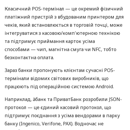
Класичний POS-термінал — це окремий фізичний
платіжний пристрій з вбудованим принтером для
чеків, який встановлюється в торговій точці, може
інтегруватися з касовою/комп'ютерною технікою
та підтримує приймання карток усіма
способами — чип, магнітна смуга чи NFC, тобто
безконтактна оплата.
Зараз банки пропонують клієнтам сучасні POS-
термінали відомих світових виробників, що
працюють під операційною системою Android.
Наприклад, àбанк та ПриватБанк розробили JSON-
протокол — це єдиний касовий протокол, що
підтримує поєднання з усіма вендорами в парку
банку (Ingenico, Verifone, PAX). Водночас не