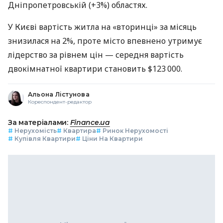
Дніпропетровській (+3%) областях.
У Києві вартість житла на «вторинці» за місяць
знизилася на 2%, проте місто впевнено утримує
лідерство за рівнем цін — середня вартість
двокімнатної квартири становить $123 000.
Альона Лістунова
Кореспондент-редактор
За матеріалами:
Finance.ua
#
Нерухомість
#
Квартира
#
Ринок Нерухомості
#
Купівля Квартири
#
Ціни На Квартири