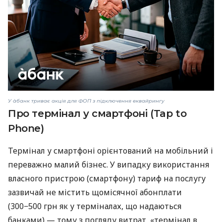
У àбанк триває акція для ФОП з підключення еквайрингу
Про термінал у смартфоні (Tap to
Phone)
Термінал у смартфоні орієнтований на мобільний і
переважно малий бізнес. У випадку використання
власного пристрою (смартфону) тариф на послугу
зазвичай не містить щомісячної абонплати
(300−500 грн як у терміналах, що надаються
банками) — тому з погляду витрат, «термінал в