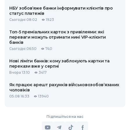
НБУ зобов’яже банки інформувати клієнтів про
статус платежів
Сьогодні 08:02
1923
Топ-5 преміальних карток з привілеями: які
переваги можуть отримати нині VIP-клієнти
банків
Сьогодні 06:50
740
Нові ліміти банків: кому заблокують картки та
перекази вже у серпні
Вчора 13:10
3417
Як працює арешт рахунків військовозобов’язаних
чоловіків
05.08 16:33
13940
Підпишіться на нас