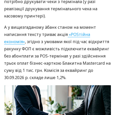
потрібно друкувати чеки з термінала (у разі
реалізації друкування термінального чека на
касовому принтері).
А у вищезгаданому àбанк станом на момент
написання тексту триває акція
«POSтійна
економія»
, згідно з умовами якої під час відкриття
рахунку ФОП є можливість підключити еквайринг
без абонплати за POS-термінал у разі здійснення
трьох оплат бізнес-карткою Блакитна Mastercard на
суму від 1 тис. грн. Комісія за еквайринг до
30.09.2026 р. складе лише 1,2%.