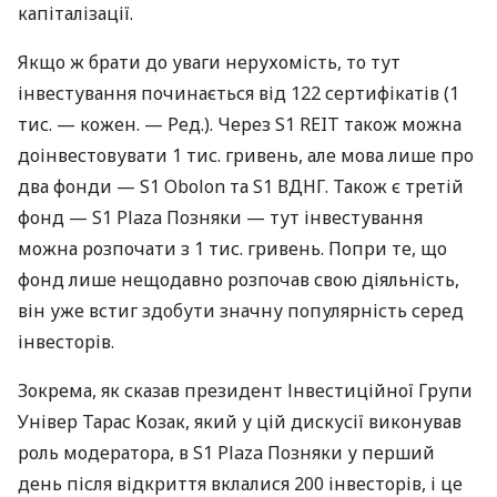
капіталізації.
Якщо ж брати до уваги нерухомість, то тут
інвестування починається від 122 сертифікатів (1
тис. — кожен. — Ред.). Через S1 REIT також можна
доінвестовувати 1 тис. гривень, але мова лише про
два фонди — S1 Obolon та S1 ВДНГ. Також є третій
фонд — S1 Plaza Позняки — тут інвестування
можна розпочати з 1 тис. гривень. Попри те, що
фонд лише нещодавно розпочав свою діяльність,
він уже встиг здобути значну популярність серед
інвесторів.
Зокрема, як сказав президент Інвестиційної Групи
Універ Тарас Козак, який у цій дискусії виконував
роль модератора, в S1 Plaza Позняки у перший
день після відкриття вклалися 200 інвесторів, і це