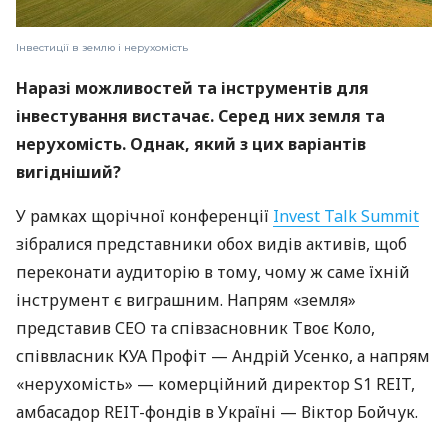
Інвестиції в землю і нерухомість
Наразі можливостей та інструментів для
інвестування вистачає. Серед них земля та
нерухомість. Однак, який з цих варіантів
вигідніший?
У рамках щорічної конференції
Invest Talk Summit
зібралися представники обох видів активів, щоб
переконати аудиторію в тому, чому ж саме їхній
інструмент є виграшним. Напрям «земля»
представив СЕО та співзасновник Твоє Коло,
співвласник КУА Профіт — Андрій Усенко, а напрям
«нерухомість» — комерційний директор S1 REIT,
амбасадор REIT-фондів в Україні — Віктор Бойчук.