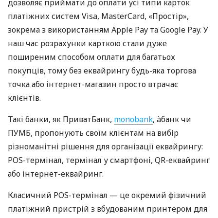
дозволяє приймати до оплати усі типи карток
платіжних систем Visa, MasterCard, «Простір»,
зокрема з використанням Apple Pay та Google Pay. У
наш час розрахунки карткою стали дуже
поширеним способом оплати для багатьох
покупців, тому без еквайрингу будь-яка торгова
точка або інтернет-магазин просто втрачає
клієнтів.
Такі банки, як ПриватБанк,
monobank
, àбанк чи
ПУМБ, пропонують своїм клієнтам на вибір
різноманітні рішення для організації еквайрингу:
POS-термінал, термінал у смартфоні, QR-еквайринг
або інтернет-еквайринг.
Класичний POS-термінал — це окремий фізичний
платіжний пристрій з вбудованим принтером для