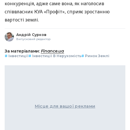
конкуренція, адже саме вона, як наголосив
співвласник КУА «Профіт», сприяє зростанню
вартості землі.
Андрій Сурков
Випусковий редактор
За матеріалами:
Finance.ua
#
Інвестиції
#
Інвестиції В Нерухомість
#
Ринок Землі
Місце для вашої реклами