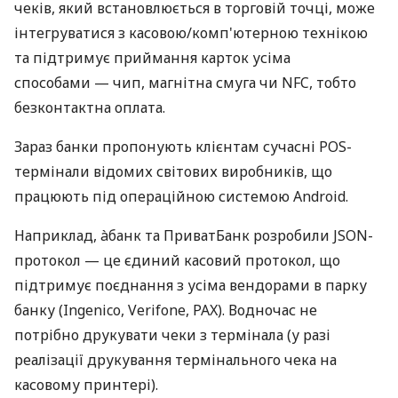
чеків, який встановлюється в торговій точці, може
інтегруватися з касовою/комп'ютерною технікою
та підтримує приймання карток усіма
способами — чип, магнітна смуга чи NFC, тобто
безконтактна оплата.
Зараз банки пропонують клієнтам сучасні POS-
термінали відомих світових виробників, що
працюють під операційною системою Android.
Наприклад, àбанк та ПриватБанк розробили JSON-
протокол — це єдиний касовий протокол, що
підтримує поєднання з усіма вендорами в парку
банку (Ingenico, Verifone, PAX). Водночас не
потрібно друкувати чеки з термінала (у разі
реалізації друкування термінального чека на
касовому принтері).