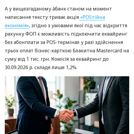
А у вищезгаданому àбанк станом на момент
написання тексту триває акція
«POSтійна
економія»
, згідно з умовами якої під час відкриття
рахунку ФОП є можливість підключити еквайринг
без абонплати за POS-термінал у разі здійснення
трьох оплат бізнес-карткою Блакитна Mastercard на
суму від 1 тис. грн. Комісія за еквайринг до
30.09.2026 р. складе лише 1,2%.