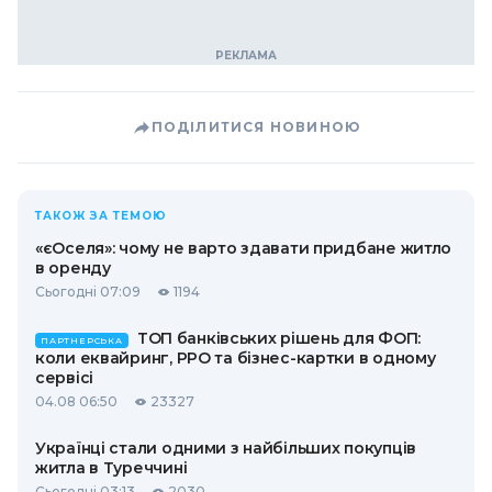
ПОДІЛИТИСЯ НОВИНОЮ
ТАКОЖ ЗА ТЕМОЮ
«єОселя»: чому не варто здавати придбане житло
в оренду
Сьогодні 07:09
1194
ТОП банківських рішень для ФОП:
ПАРТНЕРСЬКА
коли еквайринг, РРО та бізнес-картки в одному
сервісі
04.08 06:50
23327
Українці стали одними з найбільших покупців
житла в Туреччині
Сьогодні 03:13
2030