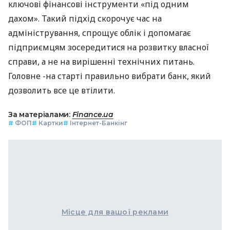
ключові фінансові інструменти «під одним
дахом». Такий підхід скорочує час на
адміністрування, спрощує облік і допомагає
підприємцям зосередитися на розвитку власної
справи, а не на вирішенні технічних питань.
Головне -на старті правильно вибрати банк, який
дозволить все це втілити.
За матеріалами:
Finance.ua
#
ФОП
#
Картки
#
Інтернет-Банкінг
Місце для вашої реклами