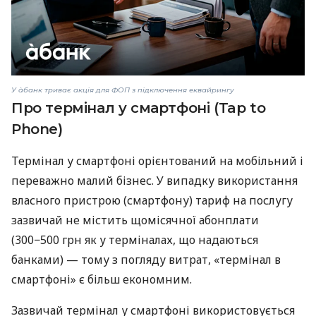
У àбанк триває акція для ФОП з підключення еквайрингу
Про термінал у смартфоні (Tap to
Phone)
Термінал у смартфоні орієнтований на мобільний і
переважно малий бізнес. У випадку використання
власного пристрою (смартфону) тариф на послугу
зазвичай не містить щомісячної абонплати
(300−500 грн як у терміналах, що надаються
банками) — тому з погляду витрат, «термінал в
смартфоні» є більш економним.
Зазвичай термінал у смартфоні використовується