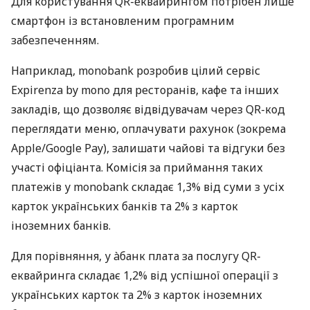
Для користування QR-еквайрингом потрібен лише
смартфон із встановленим програмним
забезпеченням.
Наприклад, monobank розробив цілий сервіс
Expirenza by mono для ресторанів, кафе та інших
закладів, що дозволяє відвідувачам через QR-код
переглядати меню, оплачувати рахунок (зокрема
Apple/Google Pay), залишати чайові та відгуки без
участі офіціанта. Комісія за приймання таких
платежів у monobank складає 1,3% від суми з усіх
карток українських банків та 2% з карток
іноземних банків.
Для порівняння, у àбанк плата за послугу QR-
еквайринга складає 1,2% від успішної операції з
українських карток та 2% з карток іноземних