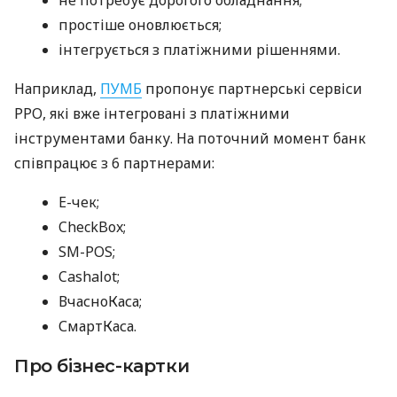
простіше оновлюється;
інтегрується з платіжними рішеннями.
Наприклад,
ПУМБ
пропонує партнерські сервіси
РРО, які вже інтегровані з платіжними
інструментами банку. На поточний момент банк
співпрацює з 6 партнерами:
E-чек;
CheckBox;
SM-POS;
Cashalot;
ВчасноКаса;
СмартКаса.
Про бізнес-картки