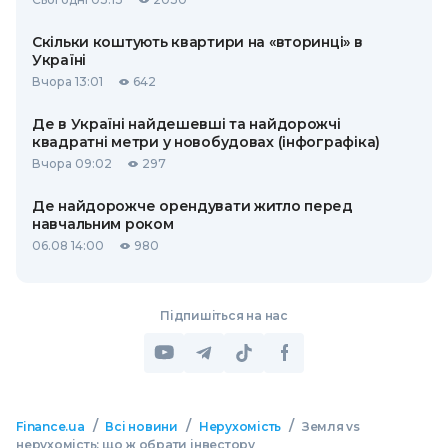
Скільки коштують квартири на «вторинці» в
Україні
Вчора 13:01
642
Де в Україні найдешевші та найдорожчі
квадратні метри у новобудовах (інфографіка)
Вчора 09:02
297
Де найдорожче орендувати житло перед
навчальним роком
06.08 14:00
980
Підпишіться на нас
/
/
/
Finance.ua
Всі новини
Нерухомість
Земля vs
нерухомість: що ж обрати інвестору