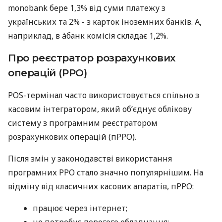
monobank бере 1,3% від суми платежу з
українських та 2% - з карток іноземних банків. А,
наприклад, в àбанк комісія складає 1,2%.
Про реєстратор розрахункових
операцій (РРО)
POS-термінал часто використовується спільно з
касовим інтегратором, який об’єднує облікову
систему з програмним реєстратором
розрахункових операцій (пРРО).
Після змін у законодавстві використання
програмних РРО стало значно популярнішим. На
відміну від класичних касових апаратів, пРРО:
працює через інтернет;
не потребує дорогого обладнання;