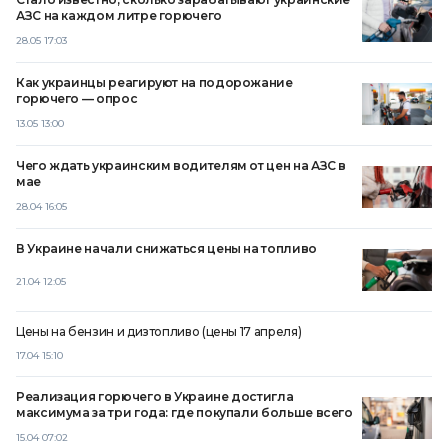
АЗС на каждом литре горючего
28.05 17:03
Как украинцы реагируют на подорожание
горючего — опрос
13.05 13:00
Чего ждать украинским водителям от цен на АЗС в
мае
28.04 16:05
В Украине начали снижаться цены на топливо
21.04 12:05
Цены на бензин и дизтопливо (цены 17 апреля)
17.04 15:10
Реализация горючего в Украине достигла
максимума за три года: где покупали больше всего
15.04 07:02