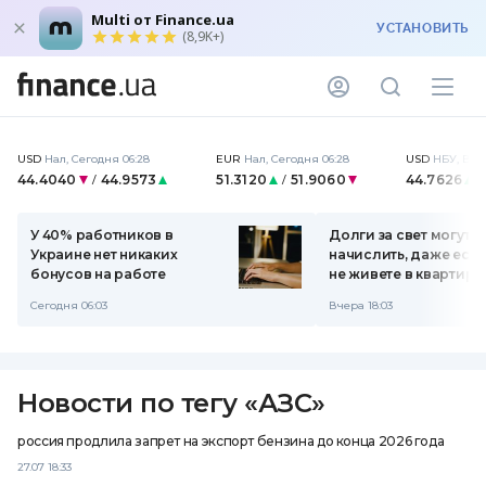
Multi от Finance.ua
УСТАНОВИТЬ
(8,9K+)
USD
Нал
,
Сегодня 06:28
EUR
Нал
,
Сегодня 06:28
USD
НБУ
,
Вчер
44.4040
44.9573
51.3120
51.9060
44.7626
/
/
У 40% работников в
Долги за свет могут
Украине нет никаких
начислить, даже есл
бонусов на работе
не живете в квартире
объяснение от Yasno
Сегодня 06:03
Вчера 18:03
Новости по тегу
«
АЗС
»
россия продлила запрет на экспорт бензина до конца 2026 года
27.07 18:33