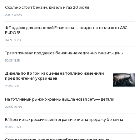
Сколько стоит бензин, дизель и газ 20 июля
20.07 09:24
⛽️ Подарок для читателей Finance.ua — скидка на топливо от АЗС
EURO 5!
16.07 12:20
Трамп призвал продавцов бензина немедленно снизить цены
30.06 13:15
Дизель по 86 грн: как цены на топливо изменили
предпочтения украинцев
25.06 17:01
На топливный рынок Украины вышла новая сеть — детали
22.06 07:44
В 15 регионах россии ввели ограничения на продажу бензина
05.06 15:40
Стало известно, сколько зарабатывают украинские