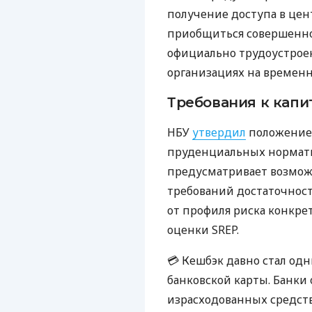
получение доступа в цен
приобщиться совершенно
официально трудоустрое
организациях на времен
Требования к капи
НБУ
утвердил
положение
пруденциальных нормати
предусматривает возмо
требований достаточност
от профиля риска конкре
оценки SREP.
💳 Кешбэк давно стал од
банковской карты. Банки
израсходованных средств