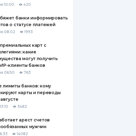
я 10:00
420
ДИТЕЛИ ПО
ВАНИЮ
обяжет банки информировать
тов о статусе платежей
РАХОВЫЕ ПОЛИСЫ
я 08:02
1993
ВЫЕ КОМПАНИИ
 премиальных карт с
легиями: какие
 О СТРАХОВЫХ
ИЯХ
ущества могут получить
VIP-клиенты банков
КА И ОПЛАТА
я 06:50
763
ТЫ
 лимиты банков: кому
кируют карты и переводы
 августе
13:10
3482
аботает арест счетов
нообязанных мужчин
6:33
14082