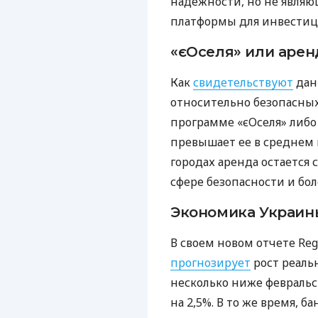
надежности, но не являю
платформы для инвестиц
«єОселя» или арен
Как
свидетельствуют
дан
относительно безопасны
программе «єОселя» либо
превышает ее в среднем 
городах аренда остается
сфере безопасности и бол
Экономика Украины
В своем новом отчете Reg
прогнозирует
рост реальн
несколько ниже февральс
на 2,5%. В то же время, б