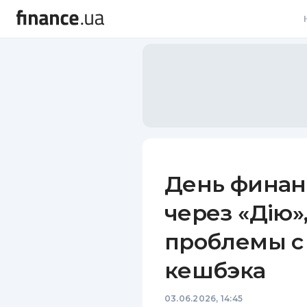
В
В
Л
А
Н
День финан
С
через «Дію»
П
проблемы с
Т
кешбэка
Р
03.06.2026, 14:45