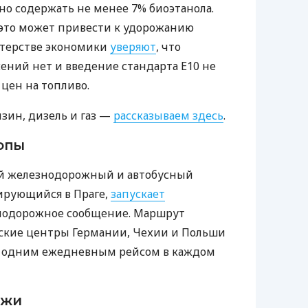
о содержать не менее 7% биоэтанола.
 это может привести к удорожанию
стерстве экономики
уверяют
, что
сений нет и введение стандарта Е10 не
цен на топливо.
нзин, дизель и газ —
рассказываем здесь
.
опы
 железнодорожный и автобусный
зирующийся в Праге,
запускает
нодорожное сообщение. Маршрут
ские центры Германии, Чехии и Польши
 с одним ежедневным рейсом в каждом
ежи