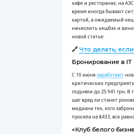
кафе и ресторанах, на АЗ
время иногда бывают сит
картой, а ожидаемый кеш
начислить кешбэк и вино
новой статье:
🔗
Что делать, есл
Бронирование в ІТ
С 10 июня
заработают
нов
критических предприятия
подняли до 25 941 грн. В 
шаг вряд ли станет роков
медиана тех, кого заброн
просела на $433, все равн
«Клуб белого бизн