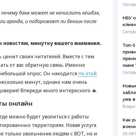
Сегодн
ЕЖЕМЕСЯЧНЫЙ ОБЗОР
ПУТЕВО
м, почему банк может не начислить кешбэк,
КЕШБЭКА
СТРАХО
НБУ 
или аренда, и подорожает ли бензин после
клиен
ПУТЕВОДИТЕЛИ ПО
ВСЕ СТ
Сегодн
БАНКОВСКИМ КАРТАМ
СТРАХО
к новостям, минутку вашего внимания.
Топ-5
приви
ОТЗЫВЫ
ь ценит своих читателей. Вместе с тем
КОМПАН
преим
ать от вас обратную связь. Именно
ныне 
ДОСТАВ
небольшой опрос. Он находится
по этой
Сегодн
несколько минут, однако нам очень
КОНТАК
Новые
доверие! Впереди много интересного 🔥.
забло
уже в
ты онлайн
Вчера 
 где можно будет уволиться с работы
Как р
пированных территориях. Новая услуга
воен
е только увольнение людям с ВОТ, но и
05.08 1