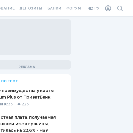
ОВАНИЕ
ДЕПОЗИТЫ
БАНКИ
ФОРУМ
РУ
ВСЕ ДЕПОЗИТЫ
ВСЕ БАНКИ
ВАНИЕ ЖИЛЬЯ ОТ
ДЕПОЗИТЫ В USD
ОТЗЫВЫ О БАНКАХ
И ШАХЕДОВ
ДЕПОЗИТЫ В EUR
МИКРОФИНАНСОВЫЕ
АХОВКА ЗАГРАНИЦУ
ОРГАНИЗАЦИИ
БОНУС К ДЕПОЗИТАМ
ОТЗЫВЫ ОБ МФО
УСЛОВИЯ АКЦИИ
Я КАРТА
 ПО ТЕМЕ
ВОПРОСЫ И ОТВЕТЫ
ОННАЯ ВИНЬЕТКА
 преимущества у карты
ДЕПОЗИТНЫЙ КАЛЬКУЛЯТОР
um Plus от ПриватБанк
Я СОТРУДНИКОВ
я 16:33
223
ПУТЕВОДИТЕЛИ ПО
SSISTANCE
СБЕРЕЖЕНИЯМ
отная плата, получаемая
нцами из-за границы,
ВАНИЕ ОТ
тилась на 23,6% - НБУ
ТНЫХ СЛУЧАЕВ