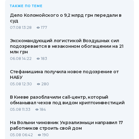
ТАКЖЕ ПО ТЕМЕ
Дело Коломойского о 9,2 млрд грн передали в
суд
07.08 13:28
177
Экскомандующий логистикой Воздушных сил
подозревается в незаконном обогащении на 21
млн грн
06.08 14:22
183
Стефанишина получила новое подозрение от
НАБУ
05.08 12:30
280
В Киеве разоблачили call-центр, который
обманывал чехов под видом криптоинвестиций
05.08 11:33
184
На Волыни чиновник Укрзализныци направил 17
работников строить свой дом
05.08 06:42
190