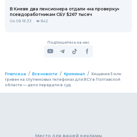
В Киеве два пенсионера отдали «на проверку»
псевдоработникам СБУ $267 тысяч
04.08 18:33
842
Подпишитесь на нас
/
/
/
Finance.ua
Все новости
Криминал
Хищение 5 млн
гривен на спутниковых телефонах для ВСУ в Полтавской
области — дело передали в суд
Место для вашей рекламы