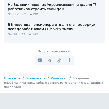
На Волыни чиновник Укрзализныци направил 17
работников строить свой дом
05.08 06:42
190
В Киеве два пенсионера отдали «на проверку»
псевдоработникам СБУ $267 тысяч
04.08 18:33
842
Подпишитесь на нас
/
/
/
Finance.ua
Все новости
Криминал
В Украине
разоблачили масштабную сеть по изготовлению фальшивых
паспортов