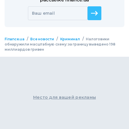
Ваш email
/
/
/
Finance.ua
Все новости
Криминал
Налоговики
обнаружили масштабную схему: за границу выведено 198
миллиардов гривен
Место для вашей рекламы