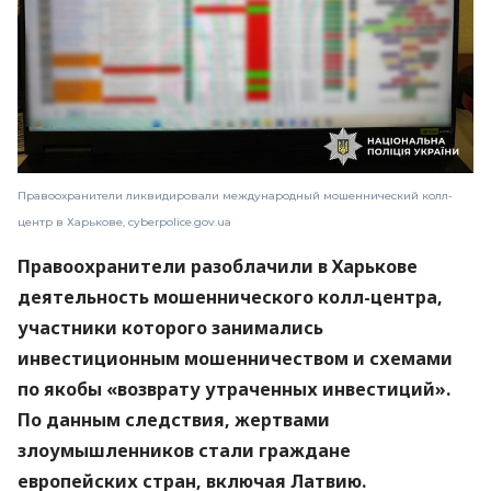
Правоохранители ликвидировали международный мошеннический колл-
центр в Харькове, cyberpolice.gov.ua
Правоохранители разоблачили в Харькове
деятельность мошеннического колл-центра,
участники которого занимались
инвестиционным мошенничеством и схемами
по якобы «возврату утраченных инвестиций».
По данным следствия, жертвами
злоумышленников стали граждане
европейских стран, включая Латвию.