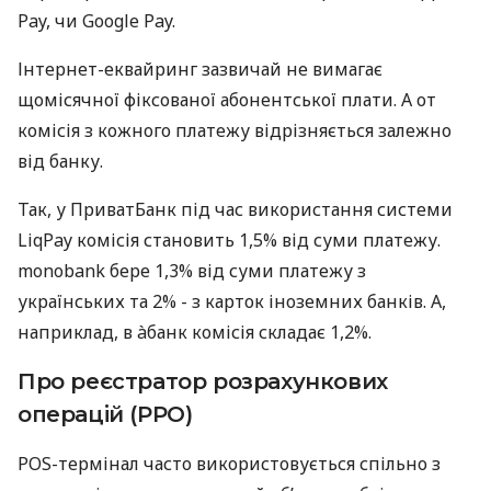
Pay, чи Google Pay.
Інтернет-еквайринг зазвичай не вимагає
щомісячної фіксованої абонентської плати. А от
комісія з кожного платежу відрізняється залежно
від банку.
Так, у ПриватБанк під час використання системи
LiqPay комісія становить 1,5% від суми платежу.
monobank бере 1,3% від суми платежу з
українських та 2% - з карток іноземних банків. А,
наприклад, в àбанк комісія складає 1,2%.
Про реєстратор розрахункових
операцій (РРО)
POS-термінал часто використовується спільно з