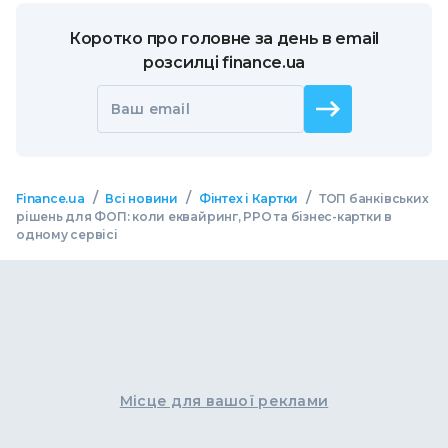
Коротко про головне за день в email
розсилці finance.ua
Ваш email
/
/
/
Finance.ua
Всі новини
Фінтех і Картки
ТОП банківських
рішень для ФОП: коли еквайринг, РРО та бізнес-картки в
одному сервісі
Місце для вашої реклами