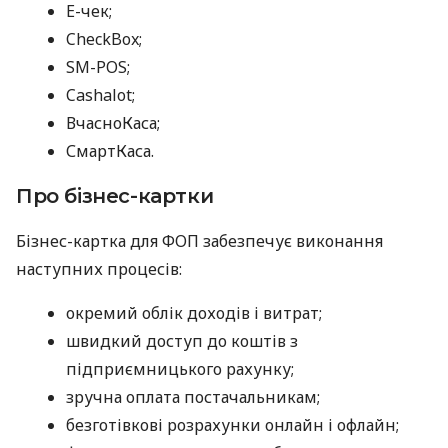
E-чек;
CheckBox;
SM-POS;
Cashalot;
ВчасноКаса;
СмартКаса.
Про бізнес-картки
Бізнес-картка для ФОП забезпечує виконання
наступних процесів:
окремий облік доходів і витрат;
швидкий доступ до коштів з
підприємницького рахунку;
зручна оплата постачальникам;
безготівкові розрахунки онлайн і офлайн;