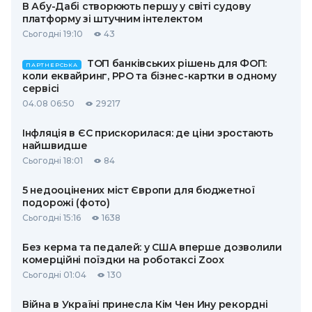
В Абу-Дабі створюють першу у світі судову
платформу зі штучним інтелектом
Сьогодні 19:10
43
ТОП банківських рішень для ФОП:
ПАРТНЕРСЬКА
коли еквайринг, РРО та бізнес-картки в одному
сервісі
04.08 06:50
29217
Інфляція в ЄС прискорилася: де ціни зростають
найшвидше
Сьогодні 18:01
84
5 недооцінених міст Європи для бюджетної
подорожі (фото)
Сьогодні 15:16
1638
Без керма та педалей: у США вперше дозволили
комерційні поїздки на роботаксі Zoox
Сьогодні 01:04
130
Війна в Україні принесла Кім Чен Ину рекордні