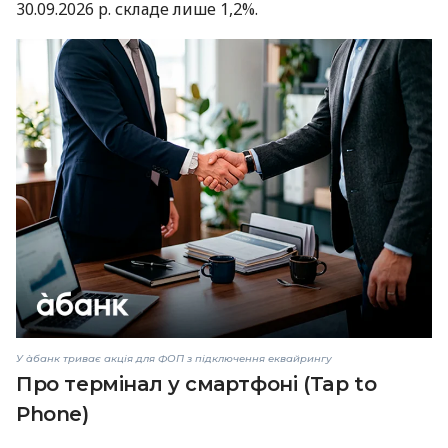
30.09.2026 р. складе лише 1,2%.
У àбанк триває акція для ФОП з підключення еквайрингу
Про термінал у смартфоні (Tap to
Phone)