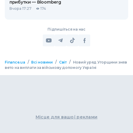
прибутки — Bloomberg
Вчора 17:27
174
Підпишіться на нас
/
/
/
Finance.ua
Всі новини
Світ
Новий уряд Угорщини зняв
вето на виплати за військову допомогу Україні
Місце для вашої реклами