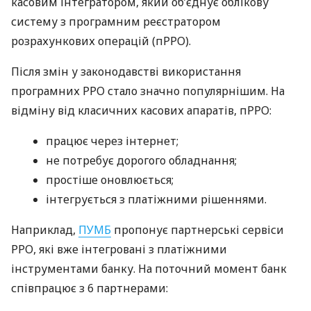
касовим інтегратором, який об’єднує облікову
систему з програмним реєстратором
розрахункових операцій (пРРО).
Після змін у законодавстві використання
програмних РРО стало значно популярнішим. На
відміну від класичних касових апаратів, пРРО:
працює через інтернет;
не потребує дорогого обладнання;
простіше оновлюється;
інтегрується з платіжними рішеннями.
Наприклад,
ПУМБ
пропонує партнерські сервіси
РРО, які вже інтегровані з платіжними
інструментами банку. На поточний момент банк
співпрацює з 6 партнерами: