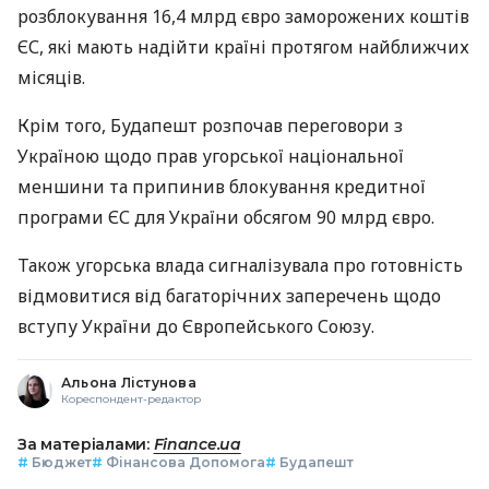
розблокування 16,4 млрд євро заморожених коштів
ЄС, які мають надійти країні протягом найближчих
місяців.
Крім того, Будапешт розпочав переговори з
Україною щодо прав угорської національної
меншини та припинив блокування кредитної
програми ЄС для України обсягом 90 млрд євро.
Також угорська влада сигналізувала про готовність
відмовитися від багаторічних заперечень щодо
вступу України до Європейського Союзу.
Альона Лістунова
Кореспондент-редактор
За матеріалами:
Finance.ua
#
Бюджет
#
Фінансова Допомога
#
Будапешт