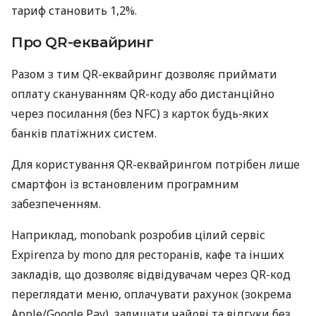
тариф становить 1,2%.
Про QR-еквайринг
Разом з тим QR-еквайринг дозволяє приймати
оплату скануванням QR-коду або дистанційно
через посилання (без NFC) з карток будь-яких
банків платіжних систем.
Для користування QR-еквайрингом потрібен лише
смартфон із встановленим програмним
забезпеченням.
Наприклад, monobank розробив цілий сервіс
Expirenza by mono для ресторанів, кафе та інших
закладів, що дозволяє відвідувачам через QR-код
переглядати меню, оплачувати рахунок (зокрема
Apple/Google Pay), залишати чайові та відгуки без