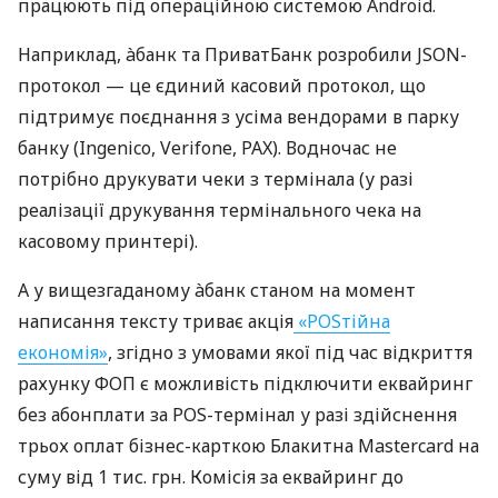
працюють під операційною системою Android.
Наприклад, àбанк та ПриватБанк розробили JSON-
протокол — це єдиний касовий протокол, що
підтримує поєднання з усіма вендорами в парку
банку (Ingenico, Verifone, PAX). Водночас не
потрібно друкувати чеки з термінала (у разі
реалізації друкування термінального чека на
касовому принтері).
А у вищезгаданому àбанк станом на момент
написання тексту триває акція
«POSтійна
економія»
, згідно з умовами якої під час відкриття
рахунку ФОП є можливість підключити еквайринг
без абонплати за POS-термінал у разі здійснення
трьох оплат бізнес-карткою Блакитна Mastercard на
суму від 1 тис. грн. Комісія за еквайринг до