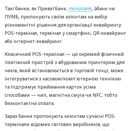
Такі банки, як ПриватБанк,
monobank
, àбанк чи
ПУМБ, пропонують своїм клієнтам на вибір
різноманітні рішення для організації еквайрингу:
POS-термінал, термінал у смартфоні, QR-еквайринг
або інтернет-еквайринг.
Класичний POS-термінал — це окремий фізичний
платіжний пристрій з вбудованим принтером для
чеків, який встановлюється в торговій точці, може
інтегруватися з касовою/комп'ютерною технікою
та підтримує приймання карток усіма
способами — чип, магнітна смуга чи NFC, тобто
безконтактна оплата.
Зараз банки пропонують клієнтам сучасні POS-
термінали відомих світових виробників, що