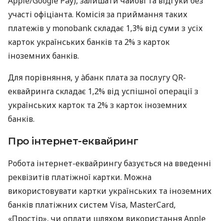
Apple/Google Pay), залишати чайові та відгуки без
участі офіціанта. Комісія за приймання таких
платежів у monobank складає 1,3% від суми з усіх
карток українських банків та 2% з карток
іноземних банків.
Для порівняння, у àбанк плата за послугу QR-
еквайринга складає 1,2% від успішної операції з
українських карток та 2% з карток іноземних
банків.
Про інтернет-еквайринг
Робота інтернет-еквайрингу базується на введенні
реквізитів платіжної картки. Можна
використовувати картки українських та іноземних
банків платіжних систем Visa, MasterCard,
«Простір», чи оплати шляхом використання Apple