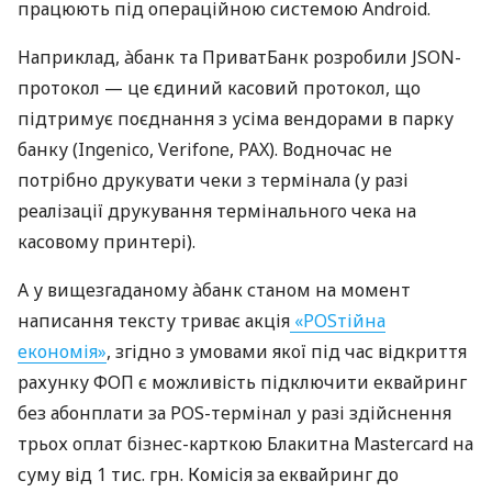
працюють під операційною системою Android.
Наприклад, àбанк та ПриватБанк розробили JSON-
протокол — це єдиний касовий протокол, що
підтримує поєднання з усіма вендорами в парку
банку (Ingenico, Verifone, PAX). Водночас не
потрібно друкувати чеки з термінала (у разі
реалізації друкування термінального чека на
касовому принтері).
А у вищезгаданому àбанк станом на момент
написання тексту триває акція
«POSтійна
економія»
, згідно з умовами якої під час відкриття
рахунку ФОП є можливість підключити еквайринг
без абонплати за POS-термінал у разі здійснення
трьох оплат бізнес-карткою Блакитна Mastercard на
суму від 1 тис. грн. Комісія за еквайринг до