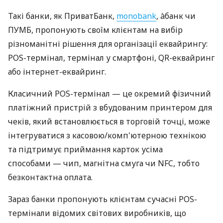
Такі банки, як ПриватБанк,
monobank
, àбанк чи
ПУМБ, пропонують своїм клієнтам на вибір
різноманітні рішення для організації еквайрингу:
POS-термінал, термінал у смартфоні, QR-еквайринг
або інтернет-еквайринг.
Класичний POS-термінал — це окремий фізичний
платіжний пристрій з вбудованим принтером для
чеків, який встановлюється в торговій точці, може
інтегруватися з касовою/комп'ютерною технікою
та підтримує приймання карток усіма
способами — чип, магнітна смуга чи NFC, тобто
безконтактна оплата.
Зараз банки пропонують клієнтам сучасні POS-
термінали відомих світових виробників, що