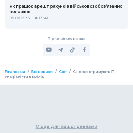
Як працює арешт рахунків військовозобов’язаних
чоловіків
05.08 16:33
13641
Підпишіться на нас
/
/
/
Finance.ua
Всі новини
Світ
Скільки отримують ІТ-
спеціалісти в Nvidia
Місце для вашої реклами