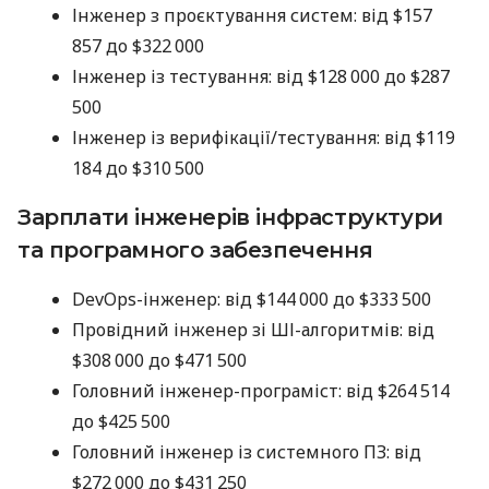
Інженер з проєктування систем: від $157
857 до $322 000
Інженер із тестування: від $128 000 до $287
500
Інженер із верифікації/тестування: від $119
184 до $310 500
Зарплати інженерів інфраструктури
та програмного забезпечення
DevOps-інженер: від $144 000 до $333 500
Провідний інженер зі ШІ-алгоритмів: від
$308 000 до $471 500
Головний інженер-програміст: від $264 514
до $425 500
Головний інженер із системного ПЗ: від
$272 000 до $431 250