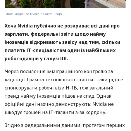
Штаб-квартира Nvidia в Санта-Кларі
Хоча Nvidia публічно не розкриває всі дані про
зарплати, федеральні звіти щодо найму
іноземців відкривають завісу над тим, скільки
платить ІТ-спеціалістам один із найбільших
роботодавців у галузі ШІ.
Через посилення імміграційного контролю за
каденції Трампа технологічні гіганти стали рідше
спонсорувати робочі візи H-1B, тож загальний
тренд найму іноземців пішов на спад. Однак
офіційні дані наочно демонструють: Nvidia не
шкодує грошей на ІТ-таланти з-за кордону.
Згідно з федеральними даними, протягом перших