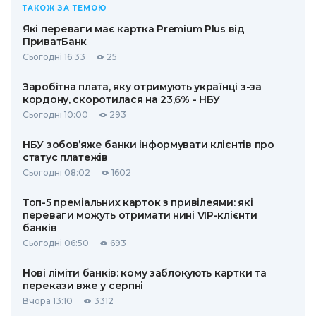
ТАКОЖ ЗА ТЕМОЮ
Які переваги має картка Premium Plus від
ПриватБанк
Сьогодні 16:33
25
Заробітна плата, яку отримують українці з-за
кордону, скоротилася на 23,6% - НБУ
Сьогодні 10:00
293
НБУ зобов’яже банки інформувати клієнтів про
статус платежів
Сьогодні 08:02
1602
Топ-5 преміальних карток з привілеями: які
переваги можуть отримати нині VIP-клієнти
банків
Сьогодні 06:50
693
Нові ліміти банків: кому заблокують картки та
перекази вже у серпні
Вчора 13:10
3312