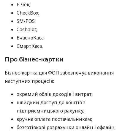
E-чек;
CheckBox;
SM-POS;
Cashalot;
ВчасноКаса;
СмартКаса.
Про бізнес-картки
Бізнес-картка для ФОП забезпечує виконання
наступних процесів:
окремий облік доходів і витрат;
швидкий доступ до коштів з
підприємницького рахунку;
зручна оплата постачальникам;
безготівкові розрахунки онлайн і офлайн;