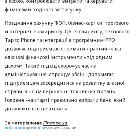
з касою, контролювати витрати та керувати
фінансами з одного застосунку.
Поєднання рахунку ФОП, бізнес-картки, торгового
й інтернет-еквайрингу, QR-еквайрингу, технології
Tap to Phone та інтеграції з програмним РРО
дозволяє підприємцю отримати практично всі
ключові фінансові інструменти «під одним
дахом». Такий підхід скорочує час на
адміністрування, спрощує облік і допомагає
підприємцям зосередитися на розвитку власної
справи, а не на вирішенні технічних питань.
Головне -на старті правильно вибрати банк, який
дозволить все це втілити.
За матеріалами:
Finance.ua
#
ФОП
#
Картки
#
Інтернет-Банкінг