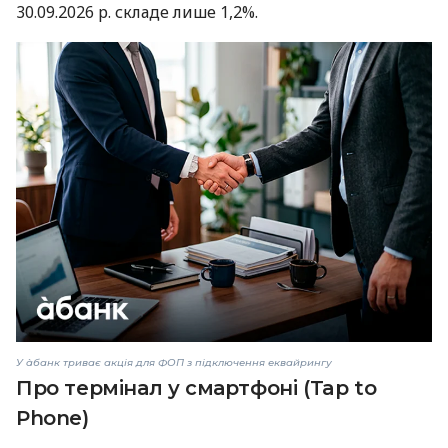
30.09.2026 р. складе лише 1,2%.
У àбанк триває акція для ФОП з підключення еквайрингу
Про термінал у смартфоні (Tap to
Phone)