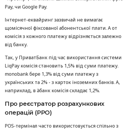
Pay, чи Google Pay.
Інтернет-еквайринг зазвичай не вимагає
щомісячної фіксованої абонентської плати. А от
комісія з кожного платежу відрізняється залежно
від банку.
Так, у ПриватБанк під час використання системи
LiqPay комісія становить 1,5% від суми платежу.
monobank бере 1,3% від суми платежу з
українських та 2% - з карток іноземних банків. А,
наприклад, в àбанк комісія складає 1,2%.
Про реєстратор розрахункових
операцій (РРО)
POS-термінал часто використовується спільно з