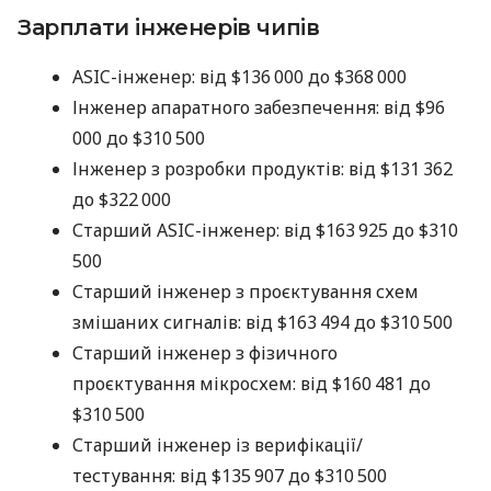
Зарплати інженерів чипів
ASIC-інженер: від $136 000 до $368 000
Інженер апаратного забезпечення: від $96
000 до $310 500
Інженер з розробки продуктів: від $131 362
до $322 000
Старший ASIC-інженер: від $163 925 до $310
500
Старший інженер з проєктування схем
змішаних сигналів: від $163 494 до $310 500
Старший інженер з фізичного
проєктування мікросхем: від $160 481 до
$310 500
Старший інженер із верифікації/
тестування: від $135 907 до $310 500