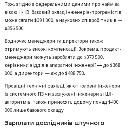
Тож, згідно з федеральними даними про найм за
візою H-1B, базовий оклад інженерів-програмістів
може сягати $391 000, а наукових співробітників —
$356 500.
Водночас менеджери та директори також
отримують високі компенсації. Зокрема, продакт-
менеджери можуть заробляти до $379 500,
керівники відділів апаратної інженерії — до $368
000, а директори — аж до $488 750.
Провідні технічні фахівці, як-от головні інженери
із системного ПЗ чи заслужені інженери зі ШІ-
алгоритмів, також приносять додому понад $400
000 лише базового окладу.
Зарплати дослідників штучного