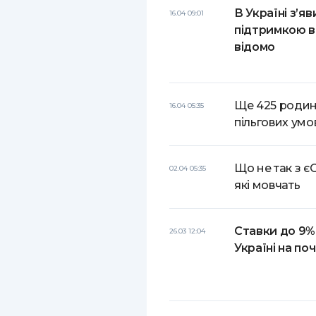
В Україні з’я
16.04 09:01
підтримкою в
відомо
Ще 425 родин
16.04 05:35
пільгових умо
Що не так з є
02.04 05:35
які мовчать
Ставки до 9%:
26.03 12:04
Україні на по