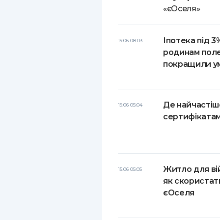
«єОселя»
Іпотека під 3
19.06 08:03
родинам поле
покращили у
Де найчастіш
19.06 05:04
сертифікатам
Житло для вій
15.06 05:05
як скориста
єОселя