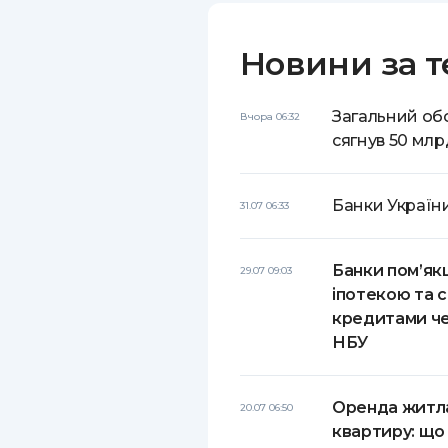
Новини за т
Загальний обс
Вчора 06:32
сягнув 50 млр
Банки України
31.07 06:33
Банки пом’як
29.07 09:03
іпотекою та 
кредитами че
НБУ
Оренда житла
20.07 06:50
квартиру: що