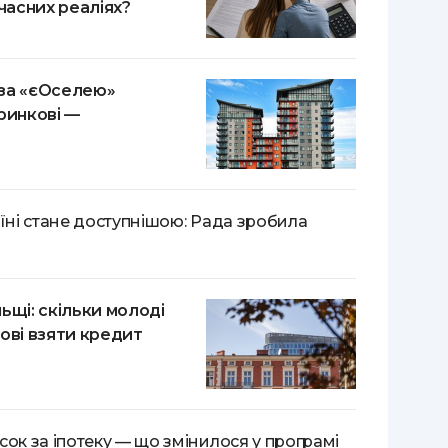
учасних реаліях?
за «єОселею»
ринкові —
аїні стане доступнішою: Рада зробила
ьщі: скільки молоді
ові взяти кредит
сок за іпотеку — що змінилося у програмі