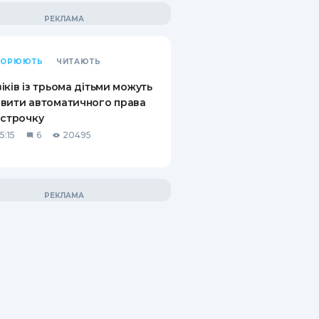
КИ ПО
ВАННЮ
ВОРЮЮТЬ
ЧИТАЮТЬ
ХОВІ ПОЛІСИ
іків із трьома дітьми можуть
І КОМПАНІЇ
вити автоматичного права
дстрочку
 ПРО СТРАХОВІ
5:15
6
20495
Ї
А І ОПЛАТА
И