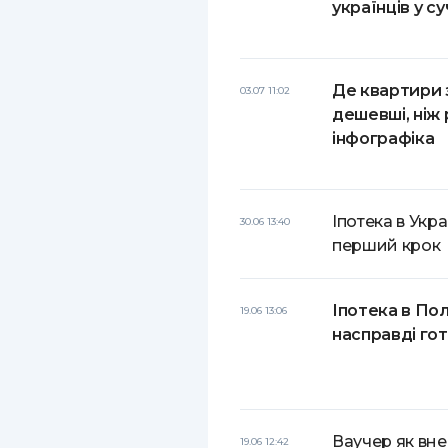
українців у с
Де квартири 
03.07 11:02
дешевші, ніж 
інфографіка
Іпотека в Укр
30.06 13:40
перший крок
Іпотека в Пол
19.06 13:06
насправді гот
Ваучер як вне
19.06 12:42