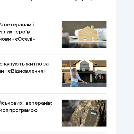
%: ветеранам і
глих героїв
мови «єОселі»
е купують житло за
и «єВідновлення»
ськових і ветеранів:
тися програмою