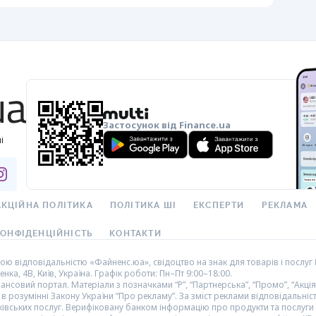
Застосунок від Finance.ua
і
АКЦІЙНА ПОЛІТИКА
ПОЛІТИКА ШІ
ЕКСПЕРТИ
РЕКЛАМА
ОНФІДЕНЦІЙНІСТЬ
КОНТАКТИ
 відповідальністю «Файненс.юа», свідоцтво на знак для товарів і послуг 
нка, 4В, Київ, Україна. Графік роботи: Пн–Пт 9:00–18:00.
совий портал. Матеріали з позначками “Р”, “Партнерська”, “Промо”, “Акція”,
 в розумінні Закону України “Про рекламу”. За зміст реклами відповідальні
нківських послуг. Верифіковану банком інформацію про продукти та послуг