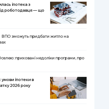
вилась іпотека з
ід роботодавця — що
 ВПО зможуть придбати житло на
вах
Оселею: приховані недоліки програми, про
 умови іпотеки в
чатку 2026 року