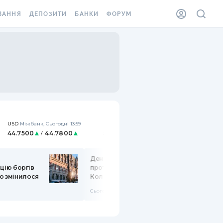
ВАННЯ
ДЕПОЗИТИ
БАНКИ
ФОРУМ
ІЛКА
ВСІ ДЕПОЗИТИ
ВСІ БАНКИ
АННЯ ЖИТЛА ВІД
ДЕПОЗИТИ В USD
ВІДГУКИ ПРО БАНКИ
 ШАХЕДІВ
ДЕПОЗИТИ В EUR
МІКРОФІНАНСОВІ
ХОВКА ЗА КОРДОН
ОРГАНІЗАЦІЇ
БОНУС ДО ДЕПОЗИТІВ
ВІДГУКИ ПРО МФО
УМОВИ АКЦІЇ
USD
Міжбанк
,
Сьогодні 13:59
EUR
Міжбанк
,
Сьогодні 13:59
КАРТА
44.7500
44.7800
51.7399
51.7612
/
/
ПИТАННЯ ТА ВІДПОВІДІ
ННА ВІНЬЄТКА
ДЕПОЗИТНИЙ КАЛЬКУЛЯТОР
День фінансів: санкції
цію боргів
проти росії, суд проти
 СПІВРОБІТНИКІВ
що змінилося
Коломойського, штрафи за
ПУТІВНИКИ ПО
фінансові порушення
SSISTANCE
ЗАОЩАДЖЕННЯМ
Сьогодні 14:45
АННЯ ВІД
Х ВИПАДКІВ