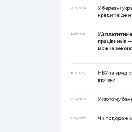
У березні укр
28.05 06:44
кредитів: де 
УЗ платитиме
14.05 18:03
працівників 
можна зекон
НБУ та уряд о
11.05 05:33
іпотеки
У лютому банк
25.04 04:13
Чи подорожчає
21.04 05:37