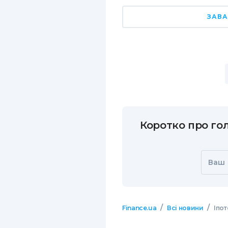
ЗАВА
Коротко про гол
Ваш 
/
/
Finance.ua
Всі новини
Іпот