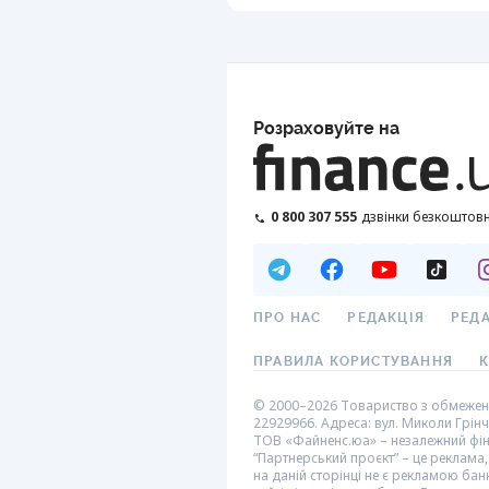
Розраховуйте на
0 800 307 555
дзвінки безкоштовн
ПРО НАС
РЕДАКЦІЯ
РЕД
ПРАВИЛА КОРИСТУВАННЯ
К
© 2000–2026 Товариство з обмеженою
22929966. Адреса: вул. Миколи Грінче
ТОВ «Файненс.юа» – незалежний фінан
“Партнерський проєкт” – це реклама,
на даній сторінці не є рекламою ба