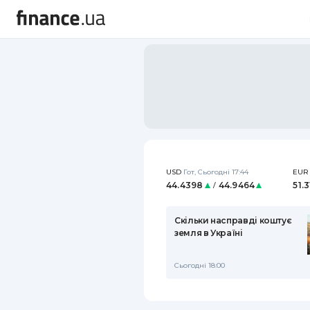
USD
Гот
,
Сьогодні 17:44
EUR
44.4398
44.9464
51.
/
Скільки насправді коштує
земля в Україні
Сьогодні 18:00