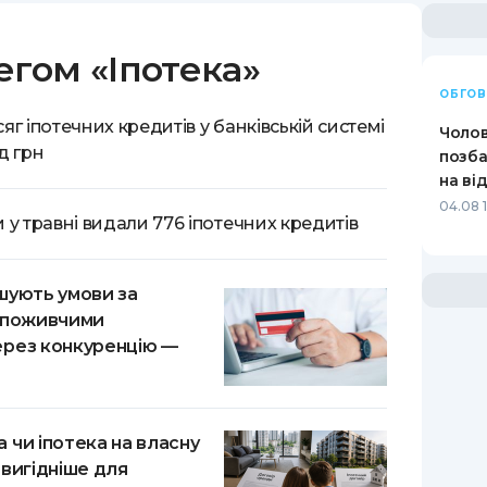
РЕЙТИНГ ДЕБЕТОВИХ
ПУТІВНИ
КАРТОК
СТРАХУ
егом
«
Іпотека
»
ОБГО
ЩОМІСЯЧНИЙ ОГЛЯД
ВСІ СТРА
КЕШБЕКУ
яг іпотечних кредитів у банківській системі
Чолов
СТРАХОВ
д грн
позба
ПУТІВНИКИ ПО
на ві
БАНКІВСЬКИХ КАРТКАХ
ВІДГУКИ
04.08 1
КОМПАНІ
 у травні видали 776 іпотечних кредитів
ДОСТАВК
шують умови за
КОНТАКТ
споживчими
рез конкуренцію —
 чи іпотека на власну
 вигідніше для