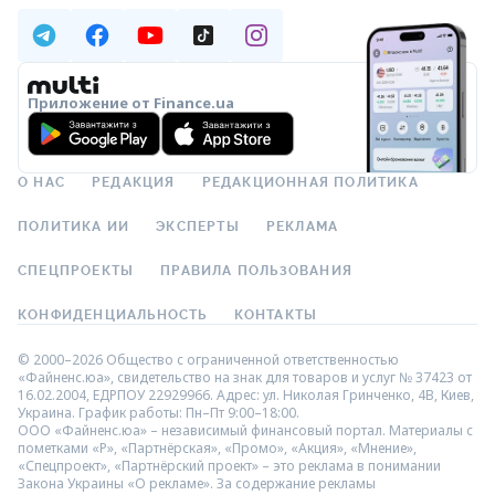
Приложение от Finance.ua
О НАС
РЕДАКЦИЯ
РЕДАКЦИОННАЯ ПОЛИТИКА
ПОЛИТИКА ИИ
ЭКСПЕРТЫ
РЕКЛАМА
СПЕЦПРОЕКТЫ
ПРАВИЛА ПОЛЬЗОВАНИЯ
КОНФИДЕНЦИАЛЬНОСТЬ
КОНТАКТЫ
© 2000–2026 Общество с ограниченной ответственностью
«Файненс.юа», свидетельство на знак для товаров и услуг № 37423 от
16.02.2004, ЕДРПОУ 22929966. Адрес: ул. Николая Гринченко, 4В, Киев,
Украина. График работы: Пн–Пт 9:00–18:00.
ООО «Файненс.юа» – независимый финансовый портал. Материалы с
пометками «Р», «Партнёрская», «Промо», «Акция», «Мнение»,
«Спецпроект», «Партнёрский проект» – это реклама в понимании
Закона Украины «О рекламе». За содержание рекламы