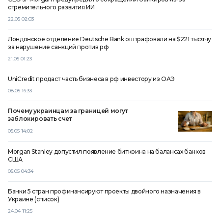
стремительного развития ИИ
22.05 02:03
Лондонское отделение Deutsche Bank оштрафовали на $221 тысячу
за нарушение санкций против рф
21.05 01:23
UniCredit продаст часть бизнеса в рф инвестору из ОАЭ
08.05 16:33
Почему украинцам за границей могут
заблокировать счет
05.05 14:02
Morgan Stanley допустил появление биткоина на балансах банков
США
05.05 04:34
Банки 5 стран профинансируют проекты двойного назначения в
Украине (список)
24.04 11:25