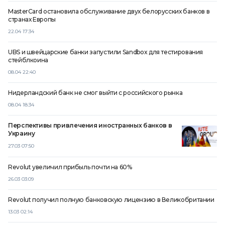
MasterCard остановила обслуживание двух белорусских банков в
странах Европы
22.04 17:34
UBS и швейцарские банки запустили Sandbox для тестирования
стейблкоина
08.04 22:40
Нидерландский банк не смог выйти с российского рынка
08.04 18:34
Перспективы привлечения иностранных банков в
Украину
27.03 07:50
Revolut увеличил прибыль почти на 60%
26.03 03:09
Revolut получил полную банковскую лицензию в Великобритании
13.03 02:14