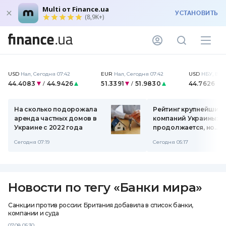
Multi от Finance.ua
УСТАНОВИТЬ
(8,9K+)
USD
Нал
,
Сегодня 07:42
EUR
Нал
,
Сегодня 07:42
USD
НБУ
,
Вчер
44.4083
44.9426
51.3391
51.9830
44.7626
/
/
На сколько подорожала
Рейтинг крупнейших 
аренда частных домов в
компаний Украины: н
Украине с 2022 года
продолжается, но
технических
Сегодня 07:19
Сегодня 05:17
специалистов станов
меньше
Новости по тегу
«
Банки мира
»
Санкции против россии: Британия добавила в список банки,
компании и суда
07.08 05:30