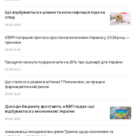
Що відбувається з цінами та коли інфляція піде на
спад
04.06 09:06
ЄБРР погіршив прогноз зростання економіки України у 2026 році —
причини
03.06 12:48
Продукти можуть подорожчати на 25%: три сценарії для України
02.06 04:12
Що сталося з цінами в аптеках? Пояснюємо, як працює
фармацевтичний ринок
20.05 14:25
Доходи бюджету зростають, а ВВП падає: що
відбувається з економікою України
20.05 13:00
Американці незадоволені діями Трампа щодо економіки та