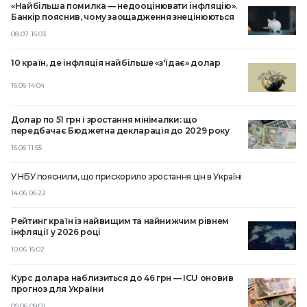
«Найбільша помилка — недооцінювати інфляцію».
Банкір пояснив, чому заощадження знецінюються
08.07 16:03
10 країн, де інфляція найбільше «з'їдає» долар
16.06 14:04
Долар по 51 грн і зростання мінімалки: що
передбачає Бюджетна декларація до 2029 року
16.06 11:55
У НБУ пояснили, що прискорило зростання цін в Україні
14.06 06:22
Рейтинг країн із найвищим та найнижчим рівнем
інфляції у 2026 році
10.06 16:02
Курс долара наблизиться до 46 грн — ICU оновив
прогноз для України
09.06 09:01