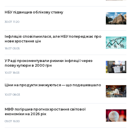
НБУ підвищив облікову ставку
30.07 11:20
Інфляція сповільнилася, але НБУ попереджає про
нове зростання цін
18.07 05:05
У Раді прокоментували ризики інфляції через
появу купюри в 2000 грн
10.07 18:03
Ціни на продукти знижуються — що подешевшало
10.07 08:03
МВФ погіршив прогноз зростання світової
економіки на 2026 рік
09.07 16:00