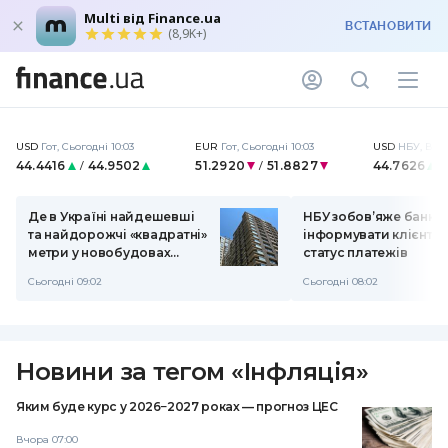
Multi від Finance.ua
ВСТАНОВИТИ
(8,9K+)
USD
Гот
,
Сьогодні 10:03
EUR
Гот
,
Сьогодні 10:03
USD
НБУ
,
Вчор
44.4416
44.9502
51.2920
51.8827
44.7626
/
/
Де в Україні найдешевші
НБУ зобов’яже банки
та найдорожчі «квадратні»
інформувати клієнтів
метри у новобудовах
статус платежів
(інфографіка)
Сьогодні 09:02
Сьогодні 08:02
Новини за тегом
«
Інфляція
»
Яким буде курс у 2026−2027 роках — прогноз ЦЕС
Вчора 07:00