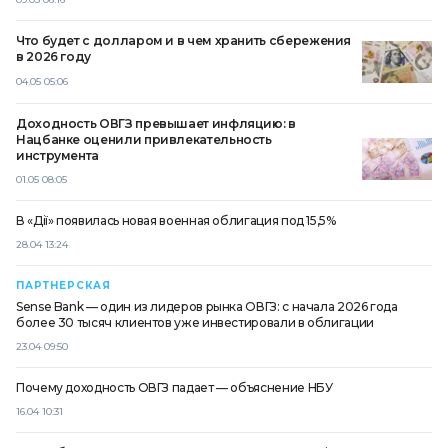
Что будет с долларом и в чем хранить сбережения
в 2026 году
04.05 05:06
Доходность ОВГЗ превышает инфляцию: в
Нацбанке оценили привлекательность
инструмента
01.05 08:05
В «Дії» появилась новая военная облигация под 15,5%
28.04 13:24
ПАРТНЕРСКАЯ
Sense Bank — один из лидеров рынка ОВГЗ: с начала 2026 года
более 30 тысяч клиентов уже инвестировали в облигации
23.04 09:50
Почему доходность ОВГЗ падает — объяснение НБУ
16.04 10:31