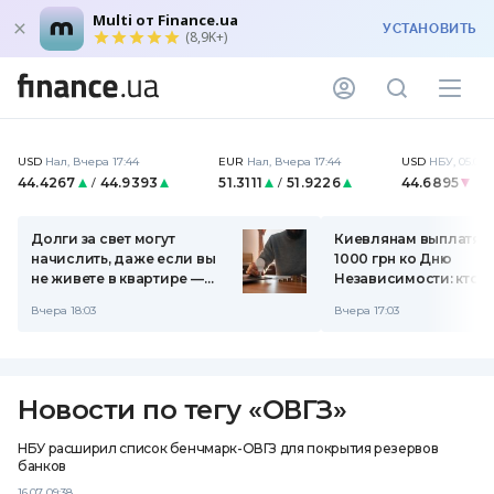
Multi от Finance.ua
УСТАНОВИТЬ
(8,9K+)
USD
Нал
,
Вчера 17:44
EUR
Нал
,
Вчера 17:44
USD
НБУ
,
05.08 
44.4267
44.9393
51.3111
51.9226
44.6895
/
/
Долги за свет могут
Киевлянам выплатят 
начислить, даже если вы
1000 грн ко Дню
не живете в квартире —
Независимости: кто
объяснение от Yasno
получит помощь
Вчера 18:03
Вчера 17:03
Новости по тегу
«
ОВГЗ
»
НБУ расширил список бенчмарк-ОВГЗ для покрытия резервов
банков
16.07 09:38