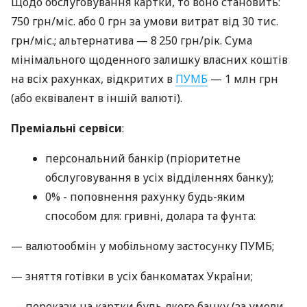
Щодо обслуговування картки, то воно становить:
750 грн/міс. або 0 грн за умови витрат від 30 тис.
грн/міс.; альтернатива — 8 250 грн/рік. Сума
мінімального щоденного залишку власних коштів
на всіх рахунках, відкритих в
ПУМБ
— 1 млн грн
(або еквівалент в іншій валюті).
Преміальні сервіси
:
персональний банкір (пріоритетне
обслуговування в усіх відділеннях банку);
0% - поповнення рахунку будь-яким
способом для: гривні, долара та фунта:
— валютообмін у мобільному застосунку ПУМБ;
— зняття готівки в усіх банкоматах України;
— перекази на картки будь-якого банку (за умови