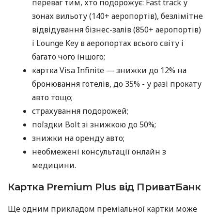
переваг тим, хто подорожує: Fast track у
зонах вильоту (140+ аеропортів), безлімітне
відвідування бізнес-залів (850+ аеропортів)
і Lounge Key в аеропортах всього світу і
багато чого іншого;
картка Visa Infinite — знижки до 12% на
бронювання готелів, до 35% - у разі прокату
авто тощо;
страхування подорожей;
поїздки Bolt зі знижкою до 50%;
знижки на оренду авто;
необмежені консультації онлайн з
медицини.
Картка Premium Plus від ПриватБанк
Ще одним прикладом преміальної картки може