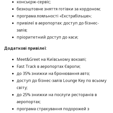
консьєрж-сервіс;
безкоштовне зняття готівки за кордоном;
програма лояльності «Екстрабільше»;
привілеї в аеропортах: доступ до бізнес-
залів;
пріоритетний доступ до каси;
Додаткові привілеї
:
Meet&Greet на Київському вокзалі;
Fast Track в аеропортах Європи;
до 35% знижки на бронювання авто;
доступ до бізнес-залів Lounge Key по всьому
світу;
до 25% знижки на послуги ресторанів в
аеропортах;
програма страхування подорожей з