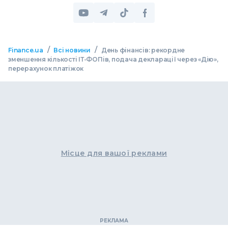
/
/
Finance.ua
Всі новини
День фінансів: рекордне
зменшення кількості ІТ-ФОПів, подача декларації через «Дію»,
перерахунок платіжок
Місце для вашої реклами