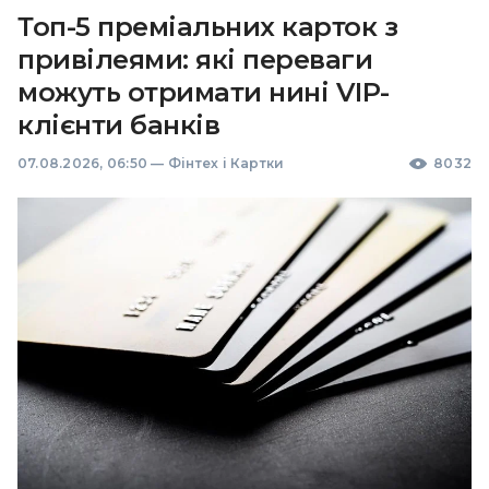
Топ-5 преміальних карток з
привілеями: які переваги
можуть отримати нині VIP-
клієнти банків
07.08.2026, 06:50
—
Фінтех і Картки
8032