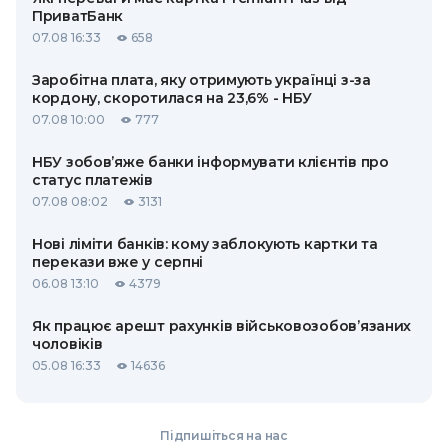
ПриватБанк
07.08 16:33
658
Заробітна плата, яку отримують українці з-за
кордону, скоротилася на 23,6% - НБУ
07.08 10:00
777
НБУ зобов’яже банки інформувати клієнтів про
статус платежів
07.08 08:02
3131
Нові ліміти банків: кому заблокують картки та
перекази вже у серпні
06.08 13:10
4379
Як працює арешт рахунків військовозобов’язаних
чоловіків
05.08 16:33
14636
Підпишіться на нас