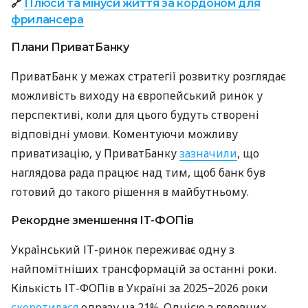
🔗
Плюси та мінуси життя за кордоном для
фрилансера
Плани ПриватБанку
ПриватБанк у межах стратегії розвитку розглядає
можливість виходу на європейський ринок у
перспективі, коли для цього будуть створені
відповідні умови. Коментуючи можливу
приватизацію, у ПриватБанку
зазначили
, що
наглядова рада працює над тим, щоб банк був
готовий до такого рішення в майбутньому.
Рекордне зменшення ІТ-ФОПів
Український ІТ-ринок переживає одну з
найпомітніших трансформацій за останні роки.
Кількість ІТ-ФОПів в Україні за 2025−2026 роки
скоротилася
одразу на 21%. Однією з головних