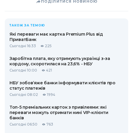
ПОДІЛИТИСЯ НОВИНОЮ
ТАКОЖ ЗА ТЕМОЮ
Які переваги має картка Premium Plus від
ПриватБанк
Сьогодні 16:33
225
Заробітна плата, яку отримують українці з-за
кордону, скоротилася на 23,6% - НБУ
Сьогодні 10:00
421
НБУ зобов’яже банки інформувати клієнтів про
статус платежів
Сьогодні 08:02
1994
Топ-5 преміальних карток з привілеями: які
переваги можуть отримати нині VIP-клієнти
банків
Сьогодні 06:50
763