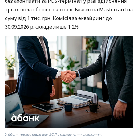
без абонплати за POS-термінал у разі здійснення
трьох оплат бізнес-карткою Блакитна Mastercard на
суму від 1 тис. грн. Комісія за еквайринг до
30.09.2026 р. складе лише 1,2%.
У àбанк триває акція для ФОП з підключення еквайрингу