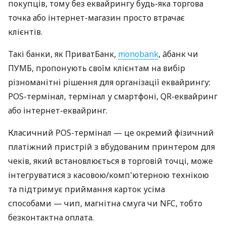
покупців, тому без еквайрингу будь-яка торгова
точка або інтернет-магазин просто втрачає
клієнтів.
Такі банки, як ПриватБанк,
monobank
, àбанк чи
ПУМБ, пропонують своїм клієнтам на вибір
різноманітні рішення для організації еквайрингу:
POS-термінал, термінал у смартфоні, QR-еквайринг
або інтернет-еквайринг.
Класичний POS-термінал — це окремий фізичний
платіжний пристрій з вбудованим принтером для
чеків, який встановлюється в торговій точці, може
інтегруватися з касовою/комп'ютерною технікою
та підтримує приймання карток усіма
способами — чип, магнітна смуга чи NFC, тобто
безконтактна оплата.