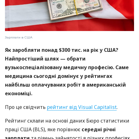
Зарплати в США
Як заробляти понад $300 тис. на рік у США?
Найпростіший шлях — обрати
вузькоспеціалізовану медичну професію. Саме
медицина сьогодні домінує у рейтингах
найбільш оплачуваних робіт в американській
економіці.
Про це свідчить
рейтинг від Visual Capitalist
.
Рейтинг склали на основі даних Бюро статистики
праці США (BLS), яке порівнює
середні річні
зарплати
та рівень зайнятості в різних професіях.