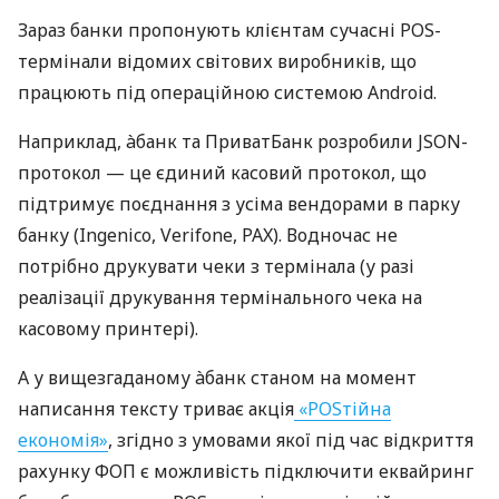
Зараз банки пропонують клієнтам сучасні POS-
термінали відомих світових виробників, що
працюють під операційною системою Android.
Наприклад, àбанк та ПриватБанк розробили JSON-
протокол — це єдиний касовий протокол, що
підтримує поєднання з усіма вендорами в парку
банку (Ingenico, Verifone, PAX). Водночас не
потрібно друкувати чеки з термінала (у разі
реалізації друкування термінального чека на
касовому принтері).
А у вищезгаданому àбанк станом на момент
написання тексту триває акція
«POSтійна
економія»
, згідно з умовами якої під час відкриття
рахунку ФОП є можливість підключити еквайринг