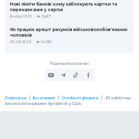
Нові ліміти банків: кому заблокують картки та
перекази вже у серпні
Вчора 13:10
3487
Як працює арешт рахунків військовозобов’язаних
чоловіків
05.08 16:33
14085
Підпишіться на нас
/
/
/
Finance.ua
Всі новини
Особисті фінанси
30 найбільш
високооплачуваних професій у США