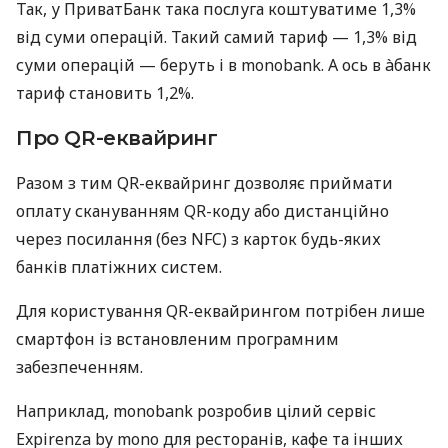
Так, у ПриватБанк така послуга коштуватиме 1,3%
від суми операцій. Такий самий тариф — 1,3% від
суми операцій — беруть і в monobank. А ось в àбанк
тариф становить 1,2%.
Про QR-еквайринг
Разом з тим QR-еквайринг дозволяє приймати
оплату скануванням QR-коду або дистанційно
через посилання (без NFC) з карток будь-яких
банків платіжних систем.
Для користування QR-еквайрингом потрібен лише
смартфон із встановленим програмним
забезпеченням.
Наприклад, monobank розробив цілий сервіс
Expirenza by mono для ресторанів, кафе та інших