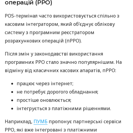
операцій (РРО)
POS-термінал часто використовується спільно з
касовим інтегратором, який об’єднує облікову
систему з програмним реєстратором
розрахункових операцій (пРРО).
Після змін у законодавстві використання
програмних РРО стало значно популярнішим. На
відміну від класичних касових апаратів, пРРО:
працює через інтернет;
не потребує дорогого обладнання;
простіше оновлюється;
інтегрується з платіжними рішеннями.
Наприклад,
ПУМБ
пропонує партнерські сервіси
РРО, які вже інтегровані з платіжними