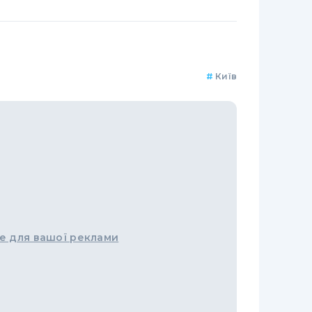
#
Київ
е для вашої реклами