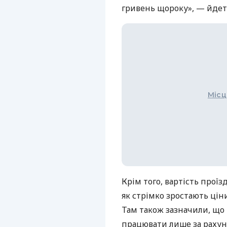
гривень щороку», — йдет
Місц
Крім того, вартість проїз
як стрімко зростають ціни
Там також зазначили, що
працювати лише за рахуно