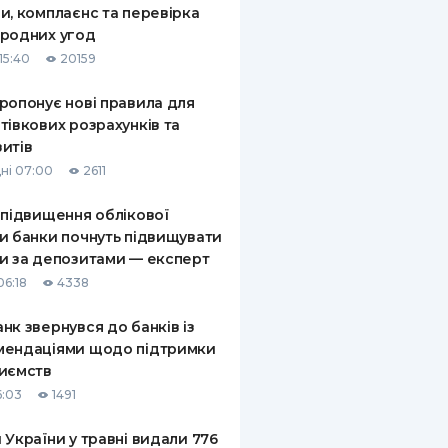
и, комплаєнс та перевірка
КИ ПО
родних угод
ВАННЮ
15:40
20159
ХОВІ ПОЛІСИ
ропонує нові правила для
тівкових розрахунків та
І КОМПАНІЇ
итів
 ПРО СТРАХОВІ
ні 07:00
2611
Ї
 підвищення облікової
А І ОПЛАТА
и банки почнуть підвищувати
и за депозитами — експерт
И
06:18
4338
нк звернувся до банків із
мендаціями щодо підтримки
иємств
6:03
1491
 України у травні видали 776