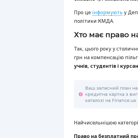
Про це
інформують
у Деп
політики КМДА.
Хто має право н
Так, цього року у столи
грн на компенсацію пільго
учнів, студентів і курсан
Ваш запасний план н
кредитна картка з ви
каталозі на Finance.ua.
Найчисельнішою категор
Право на безплатний пр