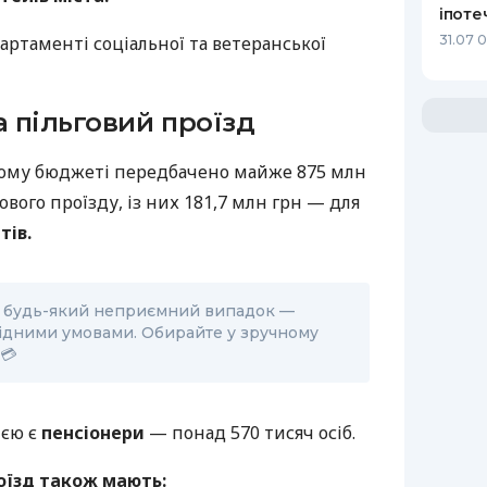
іпоте
31.07 
артаменті соціальної та ветеранської
а пільговий проїзд
чному бюджеті передбачено майже 875 млн
вого проїзду, із них 181,7 млн грн — для
тів.
а будь-який неприємний випадок —
гідними умовами. Обирайте у зручному
 💳
ією є
пенсіонери
— понад 570 тисяч осіб.
оїзд також мають: