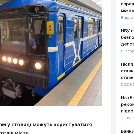
справ
РЕЙТИНГ ДЕБЕТОВИХ
ПУТІВНИ
міжна
КАРТОК
СТРАХУ
Вчора 
ЩОМІСЯЧНИЙ ОГЛЯД
ВСІ СТРА
НБУ п
КЕШБЕКУ
безго
СТРАХОВ
депоз
ПУТІВНИКИ ПО
БАНКІВСЬКИХ КАРТКАХ
ВІДГУКИ
Сьогод
КОМПАНІ
Після
ДОСТАВК
ставк
ставк
КОНТАКТ
03.08 
Нацба
реко
підпр
31.07 1
дом у столиці можуть користуватися
Банки
телів міста.