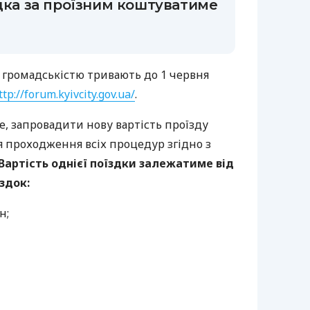
здка за проїзним коштуватиме
з громадськістю тривають до 1 червня
ttp://forum.kyivcity.gov.ua/
.
е, запровадити нову вартість проїзду
я проходження всіх процедур згідно з
Вартість однієї поїздки залежатиме від
здок:
н;