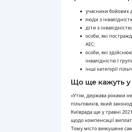
учасники бойових д
люди з інвалідністю I
діти з інвалідністю
особи, які постраж
АЕС;
особи, які здійсню
інвалідністю І груп
інші категорії пільг
Що ще кажуть 
«Утім, держава роками н
пільговиків, який законод
Київрада ще у травні 202
щодо компенсації виплат 
Тому місто вимушене сам