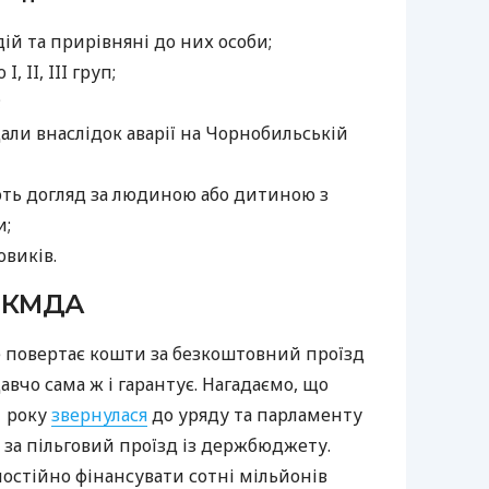
ій та прирівняні до них особи;
, II, III груп;
;
дали внаслідок аварії на Чорнобильській
ють догляд за людиною або дитиною з
и;
овиків.
у КМДА
е повертає кошти за безкоштовний проїзд
авчо сама ж і гарантує. Нагадаємо, що
1 року
звернулася
до уряду та парламенту
за пільговий проїзд із держбюджету.
остійно фінансувати сотні мільйонів