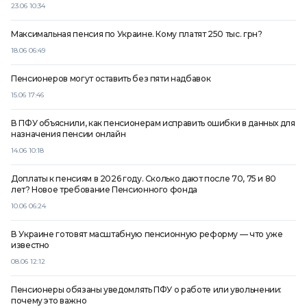
23.06 10:34
Максимальная пенсия по Украине. Кому платят 250 тыс. грн?
18.06 06:49
Пенсионеров могут оставить без пяти надбавок
15.06 17:46
В ПФУ объяснили, как пенсионерам исправить ошибки в данных для
назначения пенсии онлайн
14.06 10:18
Доплаты к пенсиям в 2026 году. Сколько дают после 70, 75 и 80
лет? Новое требование Пенсионного фонда
10.06 06:24
В Украине готовят масштабную пенсионную реформу — что уже
известно
08.06 12:12
Пенсионеры обязаны уведомлять ПФУ о работе или увольнении:
почему это важно