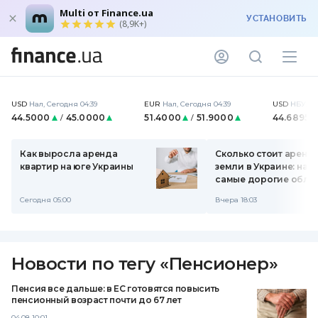
Multi от Finance.ua
УСТАНОВИТЬ
(8,9K+)
USD
Нал
,
Сегодня 04:39
EUR
Нал
,
Сегодня 04:39
USD
НБУ
,
Вч
44.5000
45.0000
51.4000
51.9000
44.6895
/
/
Как выросла аренда
Сколько стоит аренд
квартир на юге Украины
земли в Украине: наз
самые дорогие обла
Сегодня 05:00
Вчера 18:03
Новости по тегу
«
Пенсионер
»
Пенсия все дальше: в ЕС готовятся повысить
пенсионный возраст почти до 67 лет
04.08 10:01