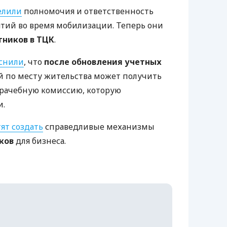
елили
полномочия и ответственность
тий во время мобилизации. Теперь они
тников в ТЦК
.
снили
, что
после обновления учетных
 по месту жительства может получить
врачебную комиссию, которую
и.
тят создать
справедливые механизмы
ков
для бизнеса.