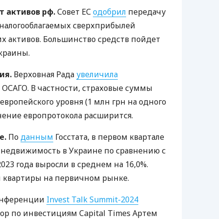
 активов рф.
Совет ЕС
одобрил
передачу
 налогооблагаемых сверхприбылей
х активов. Большинство средств пойдет
краины.
ия.
Верховная Рада
увеличила
ОСАГО. В частности, страховые суммы
европейского уровня (1 млн грн на одного
нение европротокола расширится.
е.
По
данным
Госстата, в первом квартале
 недвижимость в Украине по сравнению с
23 года выросли в среднем на 16,0%.
и квартиры на первичном рынке.
онференции
Invest Talk Summit-2024
р по инвестициям Capital Times Артем