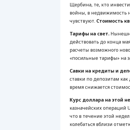
Щербина, те, кто инвест
войны, в недвижимость н
чувствуют.
Стоимость к
Тарифы на свет.
Нынешни
действовать до конца ма
расчеты возможного ново
«посильные тарифы» на э
Савки на кредиты и деп
ставки по депозитам как д
время снижается стоимос
Курс доллара на этой н
казначейских операций U
что в течение этой недел
колебаться вблизи отмет