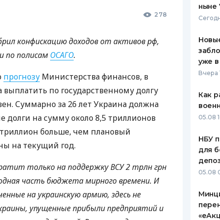
ныне 
278
ЕЖЕМЕСЯЧНЫЙ ОБЗОР
ПУТЕВО
Сегодн
КЕШБЭКА
СТРАХО
Новые
обрил конфискацию доходов от активов рф,
ПУТЕВОДИТЕЛИ ПО
ВСЕ СТ
забло
ии по полисам
ОСАГО
.
БАНКОВСКИМ КАРТАМ
уже в
СТРАХО
Вчера 
о
прогнозу
Министерства финансов, в
ОТЗЫВЫ
а выплатить по государственному долгу
КОМПАН
Как р
вен. Суммарно за 26 лет Украина должна
воен
ДОСТАВ
е долги на сумму около 8,5 триллионов
05.08 1
 триллион больше, чем плановый
КОНТАК
НБУ п
ы на текущий год.
для б
депо
атит только на поддержку ВСУ 2 трлн грн
05.08 
ходная часть бюджета мирного времени. И
енные на украинскую армию, здесь не
Минц
пере
краины, упущенные прибыли предприятий и
«еАкц