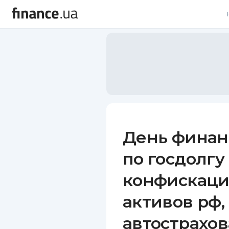
В
В
Л
А
Н
День финан
С
по госдолгу 
П
конфискаци
Т
активов рф
Р
автострахо