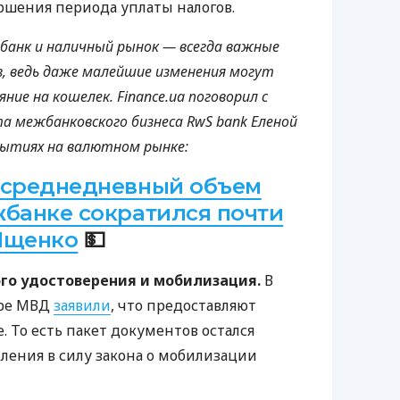
ершения периода уплаты налогов.
жбанк и наличный рынок — всегда важные
в, ведь даже малейшие изменения могут
ние на кошелек. Finance.ua поговорил с
 межбанковского бизнеса RwS bank Еленой
бытиях на валютном рынке:
 среднедневный объем
жбанке сократился почти
Ищенко
💵
го удостоверения и мобилизация.
В
тре МВД
заявили
, что предоставляют
 То есть пакет документов остался
ения в силу закона о мобилизации