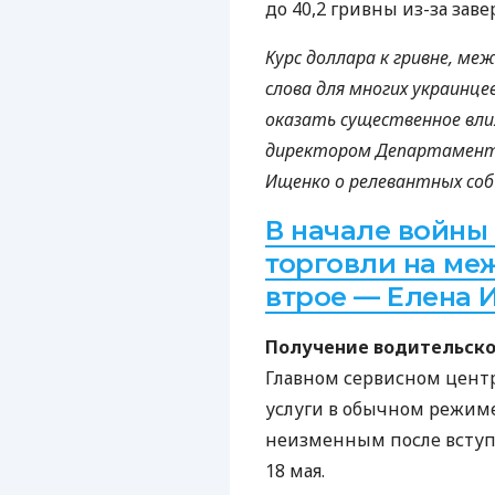
до 40,2 гривны из-за зав
Курс доллара к гривне, ме
слова для многих украинце
оказать существенное влия
директором Департамента
Ищенко о релевантных со
В начале войны
торговли на ме
втрое — Елена 
Получение водительско
Главном сервисном цен
услуги в обычном режиме.
неизменным после вступл
18 мая.