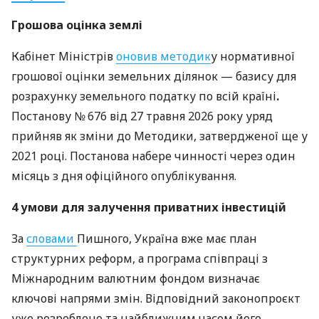
Грошова оцінка землі
Кабінет Міністрів
оновив методик
у нормативної
грошової оцінки земельних ділянок — базису для
розрахунку земельного податку по всій країні
.
Постанову № 676 від 27 травня 2026 року уряд
прийняв як зміни до Методики, затвердженої ще у
2021 році. Постанова набере чинності через один
місяць з дня офіційного опублікування.
4 умови для залучення приватних інвестицій
За
словами
Пишного, Україна вже має план
структурних реформ, а програма співпраці з
Міжнародним валютним фондом визначає
ключові напрями змін. Відповідний законопроєкт
уже розроблено та найближчим часом його