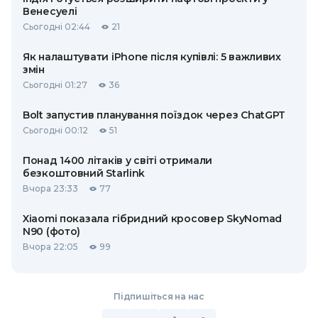
Венесуелі
Сьогодні 02:44
21
Як налаштувати iPhone після купівлі: 5 важливих
змін
Сьогодні 01:27
36
Bolt запустив планування поїздок через ChatGPT
Сьогодні 00:12
51
Понад 1400 літаків у світі отримали
безкоштовний Starlink
Вчора 23:33
77
Xiaomi показала гібридний кросовер SkyNomad
N90 (фото)
Вчора 22:05
99
Підпишіться на нас