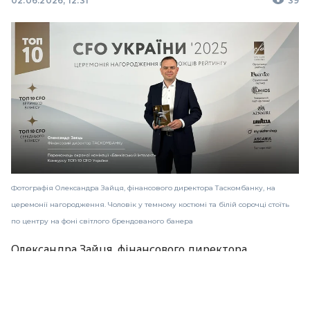
02.06.2026, 12:31
39
Фотографія Олександра Зайця, фінансового директора Таскомбанку, на
церемонії нагородження. Чоловік у темному костюмі та білій сорочці стоїть
по центру на фоні світлого брендованого банера
Олександра Зайця, фінансового директора
Таскомбанку, визнано одним із найкращих CFO
країни. За результатами рейтингу CFO Club Ukraine
він увійшов до ТОП-10 CFO України, отримавши