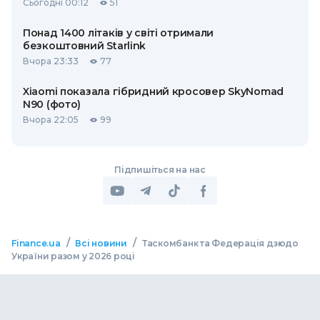
Сьогодні 00:12
51
Понад 1400 літаків у світі отримали
безкоштовний Starlink
Вчора 23:33
77
Xiaomi показала гібридний кросовер SkyNomad
N90 (фото)
Вчора 22:05
99
Підпишіться на нас
/
/
Finance.ua
Всі новини
Таскомбанк та Федерація дзюдо
України разом у 2026 році