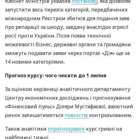
Кабінет Міністрів ухвалив
постанову
, яка дозволяє
запустити весь перелік категорій, передбачених
міжнародним Реєстром збитків для подання заяв
про репарації за шкоду, завдану внаслідок агресії
росії проти України. Після появи технічної
можливості бізнес, державні органи та громадяни
зможуть подавати заяви через портал «Дія» ще за
14 новими категоріями
.
Прогноз курсу: чого чекати до 1 липня
За оцінкою керівниці аналітичного департаменту
Центру економічних досліджень і прогнозування
«Фінансовий пульс» Діляри Мустафаєвої, валютний
ринок залишатиметься
повністю
контрольованим.
Також аналітики
спрогнозували
курс гривні на
найближчі тижні.