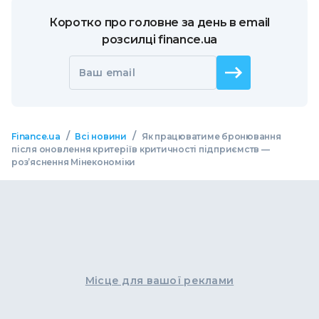
Коротко про головне за день в email
розсилці finance.ua
Ваш email
/
/
Finance.ua
Всі новини
Як працюватиме бронювання
після оновлення критеріїв критичності підприємств —
роз’яснення Мінекономіки
Місце для вашої реклами