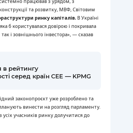
системно працював з урядом, з
онструкції та розвитку, МВФ, Світовим
фраструктури ринку капіталів.
В Україні
яка б користувалася довірою і покривала
так і зовнішнього інвестора», — сказав
я в рейтингу
сті серед країн CEE — KPMG
відний законопроєкт уже розроблено та
ланують винести на розгляд парламенту.
в усіх учасників ринку долучитися до