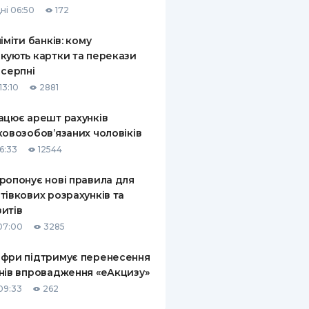
ні 06:50
172
КИ ПО
ВАННЮ
ліміти банків: кому
кують картки та перекази
ХОВІ ПОЛІСИ
 серпні
13:10
2881
І КОМПАНІЇ
ацює арешт рахунків
 ПРО СТРАХОВІ
Ї
ковозобов’язаних чоловіків
6:33
12544
А І ОПЛАТА
ропонує нові правила для
И
тівкових розрахунків та
итів
07:00
3285
фри підтримує перенесення
нів впровадження «еАкцизу»
09:33
262