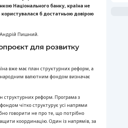
цінкою Національного банку, країна не
 користувалася б достатньою довірою
 Андрій Пишний.
опроєкт для розвитку
їна вже має план структурних реформ, а
іжнародним валютним фондом визначає
ан структурних реформ. Програма з
ондом чітко структурує усі напрями
бно говорити не про те, що потрібно
кращити координацію. Один із напрямів, за