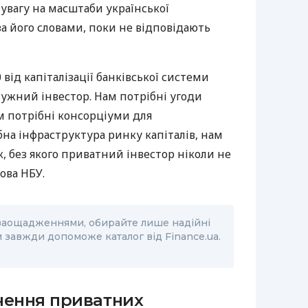
вагу на масштаби української
 за його словами, поки не відповідають
від капіталізації банківської системи
ужний інвестор. Нам потрібні угоди
м потрібні консорціуми для
на інфраструктура ринку капіталів, нам
 без якого приватний інвестор ніколи не
ова НБУ.
заощадженнями, обирайте лише надійні
 завжди допоможе каталог від Finance.ua.
чення приватних