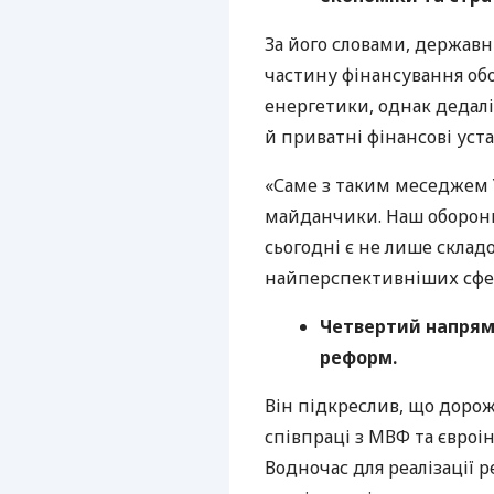
За його словами, державн
частину фінансування об
енергетики, однак дедал
й приватні фінансові уст
«Саме з таким меседжем 
майданчики. Наш оборонн
сьогодні є не лише складо
найперспективніших сфер 
Четвертий напрям
реформ.
Він підкреслив, що доро
співпраці з МВФ та євроі
Водночас для реалізації 