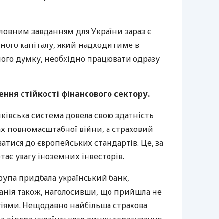
оловним завданням для України зараз є
ного капіталу, який надходитиме в
 його думку, необхідно працювати одразу
ня стійкості фінансового сектору.
ківська система довела свою здатність
ах повномасштабної війни, а страховий
тися до європейських стандартів. Це, за
тає увагу іноземних інвесторів.
рупа придбала український банк,
анія також, наголосивши, що прийшла не
огіями. Нещодавно найбільша страхова
а лідера українського ринку страхування