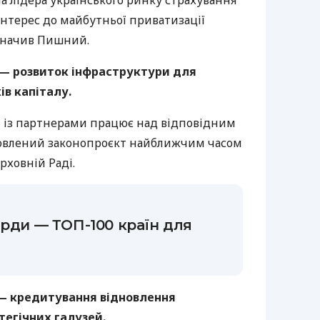
інтерес до майбутньої приватизації
значив Пишний.
— розвиток інфраструктури для
ів капіталу.
м із партнерами працює над відповідним
товлений законопроєкт найближчим часом
рховній Раді.
ярди — ТОП-100 країн для
 — кредитування відновлення
тегічних галузей.