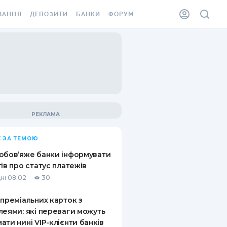
ВАННЯ
ДЕПОЗИТИ
БАНКИ
ФОРУМ
ІЛКА
ВСІ ДЕПОЗИТИ
ВСІ БАНКИ
АННЯ ЖИТЛА ВІД
ДЕПОЗИТИ В USD
ВІДГУКИ ПРО БАНКИ
 ШАХЕДІВ
ДЕПОЗИТИ В EUR
МІКРОФІНАНСОВІ
ХОВКА ЗА КОРДОН
ОРГАНІЗАЦІЇ
БОНУС ДО ДЕПОЗИТІВ
ВІДГУКИ ПРО МФО
УМОВИ АКЦІЇ
КАРТА
 ЗА ТЕМОЮ
ПИТАННЯ ТА ВІДПОВІДІ
ННА ВІНЬЄТКА
обов’яже банки інформувати
ДЕПОЗИТНИЙ КАЛЬКУЛЯТОР
тів про статус платежів
 СПІВРОБІТНИКІВ
ні 08:02
30
ПУТІВНИКИ ПО
SSISTANCE
ЗАОЩАДЖЕННЯМ
 преміальних карток з
леями: які переваги можуть
АННЯ ВІД
ати нині VIP-клієнти банків
Х ВИПАДКІВ