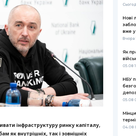
Сьогод
РЕЙТИНГ ДЕБЕТОВИХ
ПУТІВНИ
КАРТОК
СТРАХУ
Нові 
забло
ЩОМІСЯЧНИЙ ОГЛЯД
ВСІ СТРА
вже у
КЕШБЕКУ
Вчора 
СТРАХОВ
ПУТІВНИКИ ПО
Як пр
БАНКІВСЬКИХ КАРТКАХ
ВІДГУКИ
КОМПАНІ
війсь
05.08 1
ДОСТАВК
НБУ п
КОНТАКТ
безго
депоз
05.08 
Мінци
термі
вивати інфраструктуру ринку капіталу,
04.08 
ам як внутрішніх, так і зовнішніх