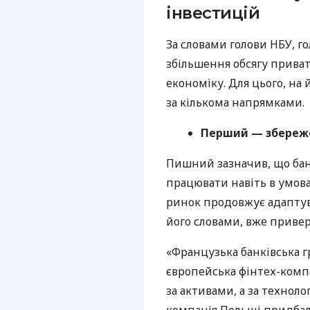
інвестицій
За словами голови НБУ, г
збільшення обсягу приват
економіку. Для цього, на
за кількома напрямками.
Перший — збережен
Пишний зазначив, що бан
працювати навіть в умов
ринок продовжує адаптува
його словами, вже привер
«Французька банківська г
європейська фінтех-комп
за активами, а за технол
компанія Польщі придбал