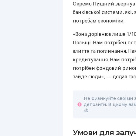
Окремо Пишний звернув у
банківської системи, які,
потребам економіки.
«Вона дорівнює лише 1/10 
Польщі. Нам потрібен пот
злиття та поглинання. На
кредитування. Нам потріб
потрібен фондовий ринок,
зайде сюди», — додав гол
Не ризикуйте своїми 
депозити. В цьому вам
💰
Умови для залу