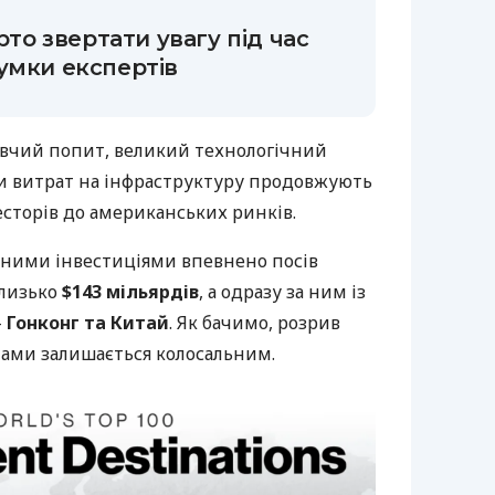
арто звертати увагу під час
умки експертів
вчий попит, великий технологічний
ми витрат на інфраструктуру продовжують
сторів до американських ринків.
мними інвестиціями впевнено посів
близько
$143 мільярдів
, а одразу за ним із
—
Гонконг та Китай
. Як бачимо, розрив
ами залишається колосальним.