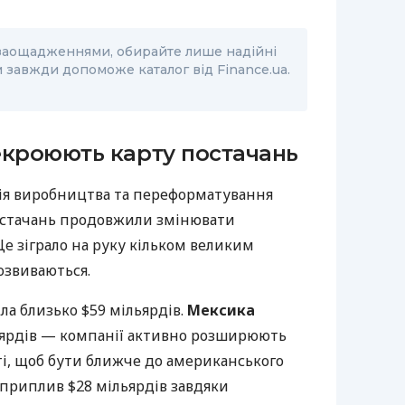
заощадженнями, обирайте лише надійні
 завжди допоможе каталог від Finance.ua.
екроюють карту постачань
ція виробництва та переформатування
остачань продовжили змінювати
Це зіграло на руку кільком великим
озвиваються.
ла близько $59 мільярдів.
Мексика
ьярдів — компанії активно розширюють
і, щоб бути ближче до американського
приплив $28 мільярдів завдяки