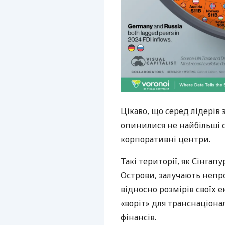
Цікаво, що серед лідерів
опинилися не найбільші св
корпоративні центри.
Такі території, як Сінгап
Острови, залучають непр
відносно розмірів своїх 
«воріт» для транснаціон
фінансів.