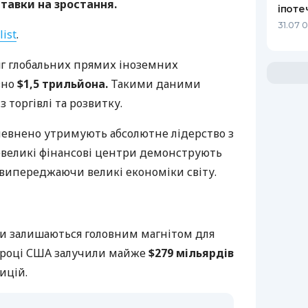
тавки на зростання.
іпоте
31.07 
list
.
сяг глобальних прямих іноземних
зно
$1,5 трильйона.
Такими даними
 торгівлі та розвитку.
евнено утримують абсолютне лідерство з
великі фінансові центри демонструють
 випереджаючи великі економіки світу.
и залишаються головним магнітом для
24 році США залучили майже
$279 мільярдів
ицій.