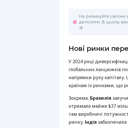
Не ризикуйте своїми 
депозити. В цьому вам
💰
Нові ринки пер
У 2024 році диверсифіка
глобальних ланцюжків п
напрямки руху капіталу. 
країнам із ринками, що р
Зокрема,
Бразилія
залучи
отримала майже $37 міл
там виробничі потужност
ринку.
Індія
забезпечила 