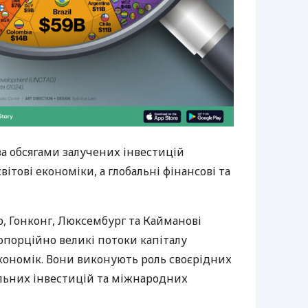
 за обсягами залучених інвестицій
ітові економіки, а глобальні фінансові та
ур, Гонконг, Люксембург та Кайманові
опорційно великі потоки капіталу
економік. Вони виконують роль своєрідних
альних інвестицій та міжнародних