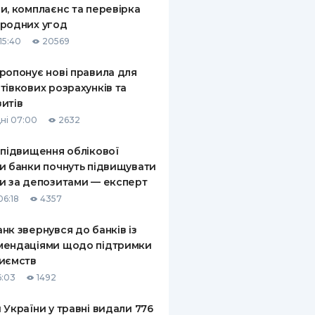
и, комплаєнс та перевірка
КИ ПО
родних угод
ВАННЮ
15:40
20569
ХОВІ ПОЛІСИ
ропонує нові правила для
тівкових розрахунків та
І КОМПАНІЇ
итів
 ПРО СТРАХОВІ
ні 07:00
2632
Ї
 підвищення облікової
А І ОПЛАТА
и банки почнуть підвищувати
и за депозитами — експерт
И
06:18
4357
нк звернувся до банків із
мендаціями щодо підтримки
иємств
6:03
1492
 України у травні видали 776