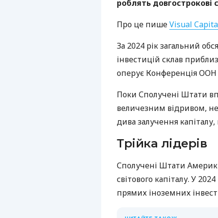
роблять довгострокові с
Про це пише
Visual Capita
За 2024 рік загальний об
інвестицій склав прибли
оперує Конференція ООН з
Поки Сполучені Штати вп
величезним відривом, не
дива залучення капіталу,
Трійка лідерів
Сполучені Штати Америк
світового капіталу. У 20
прямих іноземних інвест