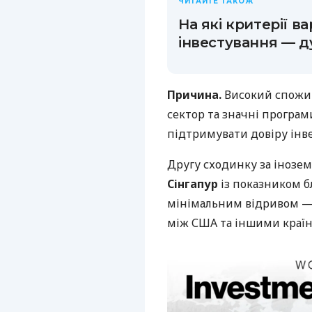
ЧИТАЙТЕ ТАКОЖ
На які критерії в
інвестування — д
Причина.
Високий спожи
сектор та значні програ
підтримувати довіру інве
Другу сходинку за інозе
Сінгапур
із показником 
мінімальним відривом 
між США та іншими країн