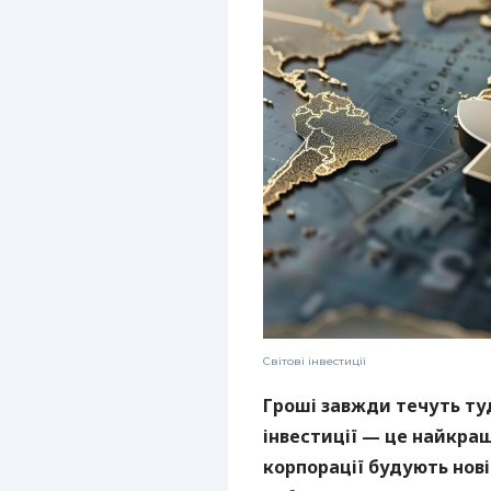
Світові інвестиції
Гроші завжди течуть туд
інвестиції — це найкращ
корпорації будують нов