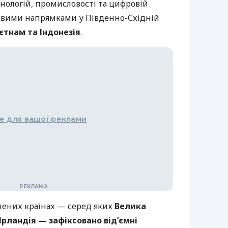
хнологій, промисловості та цифровій
ивими напрямками у Південно-Східній
’єтнам та Індонезія
.
е для вашої реклами
нених країнах — серед яких
Велика
Ірландія — зафіксовано від’ємні