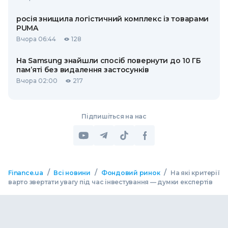
росія знищила логістичний комплекс із товарами
PUMA
Вчора 06:44
128
На Samsung знайшли спосіб повернути до 10 ГБ
пам’яті без видалення застосунків
Вчора 02:00
217
Підпишіться на нас
/
/
/
Finance.ua
Всі новини
Фондовий ринок
На які критерії
варто звертати увагу під час інвестування — думки експертів