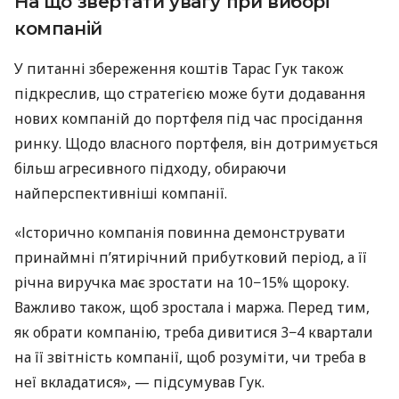
На що звертати увагу при виборі
компаній
У питанні збереження коштів Тарас Гук також
підкреслив, що стратегією може бути додавання
нових компаній до портфеля під час просідання
ринку. Щодо власного портфеля, він дотримується
більш агресивного підходу, обираючи
найперспективніші компанії.
«Історично компанія повинна демонструвати
принаймні п’ятирічний прибутковий період, а її
річна виручка має зростати на 10−15% щороку.
Важливо також, щоб зростала і маржа. Перед тим,
як обрати компанію, треба дивитися 3−4 квартали
на її звітність компанії, щоб розуміти, чи треба в
неї вкладатися», — підсумував Гук.