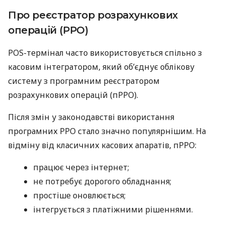
Про реєстратор розрахункових
операцій (РРО)
POS-термінал часто використовується спільно з
касовим інтегратором, який об’єднує облікову
систему з програмним реєстратором
розрахункових операцій (пРРО).
Після змін у законодавстві використання
програмних РРО стало значно популярнішим. На
відміну від класичних касових апаратів, пРРО:
працює через інтернет;
не потребує дорогого обладнання;
простіше оновлюється;
інтегрується з платіжними рішеннями.