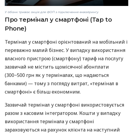
У àбанк триває акція для ФОП з підключення еквайрингу
Про термінал у смартфоні (Tap to
Phone)
Термінал у смартфоні орієнтований на мобільний і
переважно малий бізнес. У випадку використання
власного пристрою (смартфону) тариф на послугу
зазвичай не містить щомісячної абонплати
(300−500 грн як у терміналах, що надаються
банками) — тому з погляду витрат, «термінал в
смартфоні» є більш економним.
Зазвичай термінал у смартфоні використовується
разом з касовим інтегратором. Кошти у випадку
використання термінала у смартфоні
зараховуються на рахунок клієнта на наступний