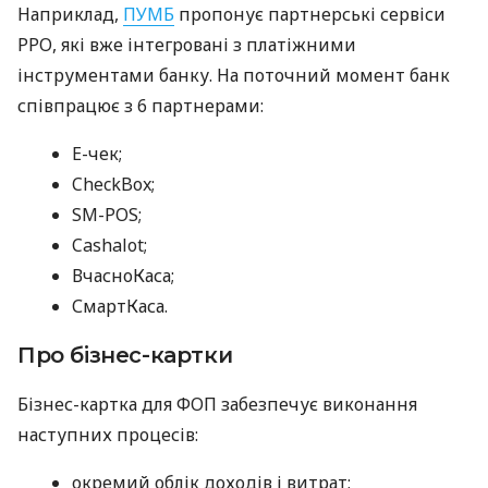
Наприклад,
ПУМБ
пропонує партнерські сервіси
РРО, які вже інтегровані з платіжними
інструментами банку. На поточний момент банк
співпрацює з 6 партнерами:
E-чек;
CheckBox;
SM-POS;
Cashalot;
ВчасноКаса;
СмартКаса.
Про бізнес-картки
Бізнес-картка для ФОП забезпечує виконання
наступних процесів:
окремий облік доходів і витрат;