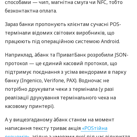
способами — чип, магнітна смуга чи NFC, тобто
безконтактна оплата.
Зараз банки пропонують клієнтам сучасні POS-
термінали відомих світових виробників, що
працюють під операційною системою Android.
Наприклад, àбанк та ПриватБанк розробили JSON-
протокол — це єдиний касовий протокол, що
підтримує поєднання з усіма вендорами в парку
банку (Ingenico, Verifone, PAX). Водночас не
потрібно друкувати чеки з термінала (у разі
реалізації друкування термінального чека на
касовому принтері).
А у вищезгаданому àбанк станом на момент
написання тексту триває акція
«POSтійна
економія»
, згідно з умовами якої під час відкриття