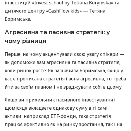
інвестицій «Invest school by Tetiana Borymska» та
дитячого центру «CashFlow kids» — Тетяна
Боримська.
Агресивна та пасивна стратегії: у
чому різниця
Перше, на чому акцентували свою увагу спікери —
як допоможе вам агресивна та пасивна стратегія,
коли ринок росте. Як зазначила Боримська, якщо у
вас є прописана стратегія і вона агресивна, то треба
йти за своїм планом і не зраджувати собі в цьому.
Якщо ви прихильник пасивного інвестування і
щомісяця вкладаєте однакову суму в ті самі
активи, наприклад ETF-фонди, така стратегія
працює ефективно як на ринку зростання, так і на