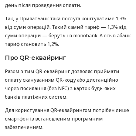
день після проведення оплати.
Так, у ПриватБанк така послуга коштуватиме 1,3%
від суми операцій. Такий самий тариф — 1,3% від
суми операцій — беруть і в monobank. А ось в àбанк
тариф становить 1,2%.
Про QR-еквайринг
Разом з тим QR-еквайринг дозволяє приймати
оплату скануванням QR-коду або дистанційно
через посилання (без NFC) з карток будь-яких
банків платіжних систем.
Для користування QR-еквайрингом потрібен лише
смартфон із встановленим програмним
забезпеченням.