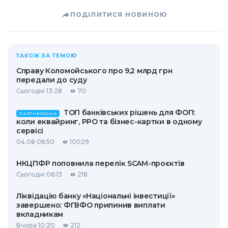
ПОДІЛИТИСЯ НОВИНОЮ
ТАКОЖ ЗА ТЕМОЮ
Справу Коломойського про 9,2 млрд грн
передали до суду
Сьогодні 13:28
70
ТОП банківських рішень для ФОП:
ПАРТНЕРСЬКА
коли еквайринг, РРО та бізнес-картки в одному
сервісі
04.08 06:50
10029
НКЦПФР поповнила перелік SCAM-проєктів
Сьогодні 06:13
218
Ліквідацію банку «Національні інвестиції»
завершено: ФГВФО припинив виплати
вкладникам
Вчора 10:20
212