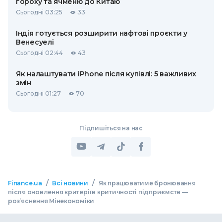
гороху та ячменю до Китаю
Сьогодні 03:25
33
Індія готується розширити нафтові проєкти у
Венесуелі
Сьогодні 02:44
43
Як налаштувати iPhone після купівлі: 5 важливих
змін
Сьогодні 01:27
70
Підпишіться на нас
/
/
Finance.ua
Всі новини
Як працюватиме бронювання
після оновлення критеріїв критичності підприємств —
роз’яснення Мінекономіки