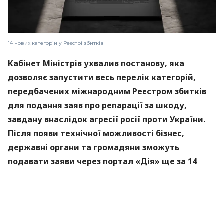
14 нових категорій у Реєстрі збитків
Кабінет Міністрів ухвалив постанову, яка
дозволяє запустити весь перелік категорій,
передбачених міжнародним Реєстром збитків
для подання заяв про репарації за шкоду,
завдану внаслідок агресії росії проти України.
Після появи технічної можливості бізнес,
державні органи та громадяни зможуть
подавати заяви через портал «Дія» ще за 14
новими категоріями.
Про це
повідомляє
пресслужба Міністерства
цифрової трансформації.