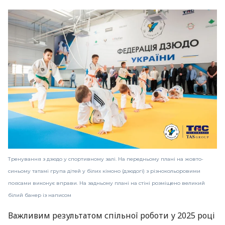
Тренування з дзюдо у спортивному залі. На передньому плані на жовто-
синьому татамі група дітей у білих кімоно (дзюдогі) з різнокольоровими
поясами виконує вправи. На задньому плані на стіні розміщено великий
білий банер із написом
Важливим результатом спільної роботи у 2025 році