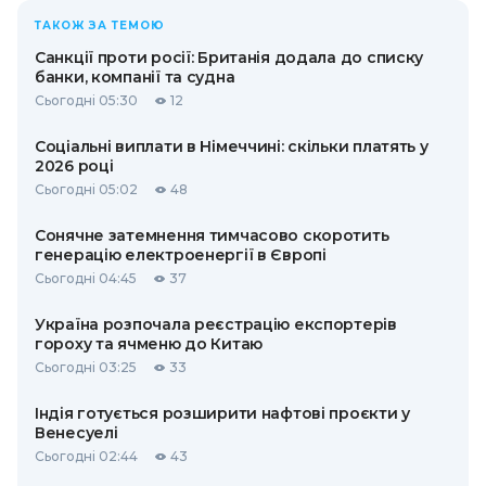
ТАКОЖ ЗА ТЕМОЮ
Санкції проти росії: Британія додала до списку
банки, компанії та судна
Сьогодні 05:30
12
Соціальні виплати в Німеччині: скільки платять у
2026 році
Сьогодні 05:02
48
Сонячне затемнення тимчасово скоротить
генерацію електроенергії в Європі
Сьогодні 04:45
37
Україна розпочала реєстрацію експортерів
гороху та ячменю до Китаю
Сьогодні 03:25
33
Індія готується розширити нафтові проєкти у
Венесуелі
Сьогодні 02:44
43