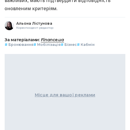
важливих, мають підтвердити відповідність
оновленим критеріям.
Альона Лістунова
Кореспондент-редактор
За матеріалами:
Finance.ua
#
Бронювання
#
Мобілізація
#
Бізнес
#
Кабмін
Місце для вашої реклами