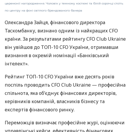
церемонії нагородження. Чоловік у темному костюмі та білій сорочці стоїть
по центру на фоні світлого брендованого банера
Олександра Зайця, фінансового директора
Таскомбанку, визнано одним із найкращих CFO
країни. За результатами рейтингу CFO Club Ukraine
він увійшов до ТОП-10 CFO України, отримавши
визнання в окремій номінації «Банківський
інтелект».
Рейтинг ТОП-10 CFO України вже десять років
поспіль проводить CFO Club Ukraine — професійна
спільнота, яка об’єднує фінансових директорів,
керівників компаній, власників бізнесу та
експертів фінансового ринку.
Переможців визначає професійне журі, оцінюючи
управлінські кейси, ефективність фінансових