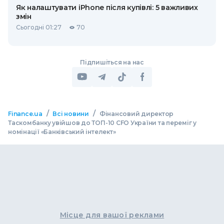
Як налаштувати iPhone після купівлі: 5 важливих
змін
Сьогодні 01:27
70
Підпишіться на нас
/
/
Finance.ua
Всі новини
Фінансовий директор
Таскомбанку увійшов до ТОП-10 CFO України та переміг у
номінації «Банківський інтелект»
Місце для вашої реклами