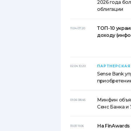
2026 года бол
облигации
ТОП-10 украи
11.04 07:20
доходу (инфо
ПАРТНЕРСКАЯ
02.04 10:20
Sense Bank у
приобретение
Минфин объяв
01.04 08:45
Сенс Банка и
На FinAwards
31.03 11:06