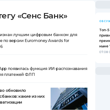
ЕЖЕМЕСЯЧНЫЙ ОБЗОР
ПУТЕВО
КЕШБЭКА
СТРАХО
тегу
«
Сенс Банк
»
ОБСУ
ПУТЕВОДИТЕЛИ ПО
ВСЕ СТ
БАНКОВСКИМ КАРТАМ
Топ-5
СТРАХО
ризнан лучшим цифровым банком для
приви
е по версии Euromoney Awards for
преим
ОТЗЫВЫ
ныне 
26
КОМПАН
07.08 
ДОСТАВ
КОНТАК
rApp появилась функция ИИ-распознавания
ля платежей ФЛП
во обновило
сбанков: какие из них
иватизации