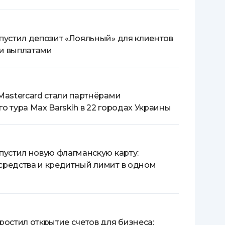
апустил депозит «Лояльный» для клиентов
и выплатами
Mastercard стали партнёрами
о тура Max Barskih в 22 городах Украины
пустил новую флагманскую карту:
средства и кредитный лимит в одном
ростил открытие счетов для бизнеса: