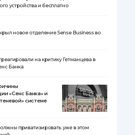
ого устройства и бесплатно
крыл новое отделение Sense Business во
треагировали на критику Гетманцева в
енс Банка
причины
ии «Сенс Банка» и
«теневой» системе
должны приватизировать уже в этом
ский