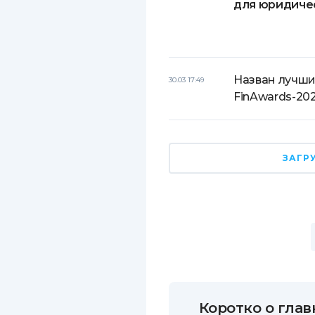
для юридиче
Назван лучши
30.03 17:49
FinAwards-20
ЗАГР
Коротко о глав