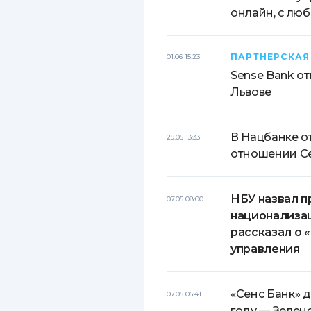
онлайн, с люб
ПАРТНЕРСКАЯ
01.06 15:23
Sense Bank от
Львове
В Нацбанке о
29.05 13:33
отношении С
НБУ назвал 
07.05 08:00
национализац
рассказал о 
управления
«Сенс Банк» 
07.05 06:41
году — Зелен