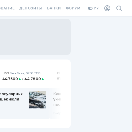
ОВАНИЕ
ДЕПОЗИТЫ
БАНКИ
ФОРУМ
РУ
ВСЕ ДЕПОЗИТЫ
ВСЕ БАНКИ
ВАНИЕ ЖИЛЬЯ ОТ
ДЕПОЗИТЫ В USD
ОТЗЫВЫ О БАНКАХ
И ШАХЕДОВ
ДЕПОЗИТЫ В EUR
МИКРОФИНАНСОВЫЕ
АХОВКА ЗАГРАНИЦУ
ОРГАНИЗАЦИИ
БОНУС К ДЕПОЗИТАМ
ОТЗЫВЫ ОБ МФО
УСЛОВИЯ АКЦИИ
USD
Межбанк
,
07.08 13:59
EUR
Межбанк
,
07.08 13:59
Я КАРТА
44.7500
44.7800
51.7399
51.7612
/
/
ВОПРОСЫ И ОТВЕТЫ
ОННАЯ ВИНЬЕТКА
 популярных
ДЕПОЗИТНЫЙ КАЛЬКУЛЯТОР
Какие специальности и
ушек июля
университеты выбирают
Я СОТРУДНИКОВ
поступающие в 2026 году
ПУТЕВОДИТЕЛИ ПО
SSISTANCE
СБЕРЕЖЕНИЯМ
Вчера 11:13
ВАНИЕ ОТ
ТНЫХ СЛУЧАЕВ