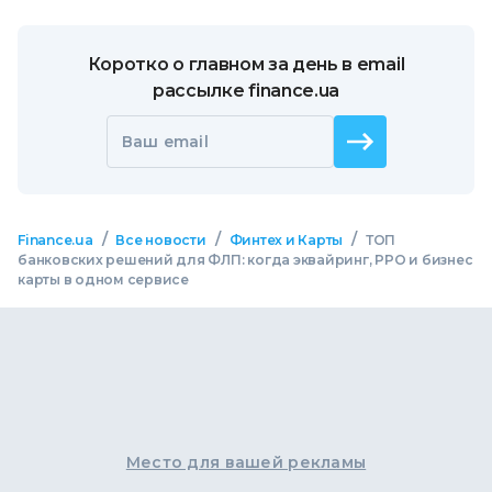
Коротко о главном за день в email
рассылке finance.ua
Ваш email
/
/
/
Finance.ua
Все новости
Финтех и Карты
ТОП
банковских решений для ФЛП: когда эквайринг, РРО и бизнес
карты в одном сервисе
Место для вашей рекламы