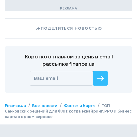
ПОДЕЛИТЬСЯ НОВОСТЬЮ
Коротко о главном за день в email
рассылке finance.ua
Ваш email
/
/
/
Finance.ua
Все новости
Финтех и Карты
ТОП
банковских решений для ФЛП: когда эквайринг, РРО и бизнес
карты в одном сервисе