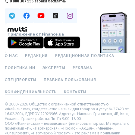
0 800 307 555
звонки бесплатны
Приложение от Finance.ua
О НАС
РЕДАКЦИЯ
РЕДАКЦИОННАЯ ПОЛИТИКА
ПОЛИТИКА ИИ
ЭКСПЕРТЫ
РЕКЛАМА
СПЕЦПРОЕКТЫ
ПРАВИЛА ПОЛЬЗОВАНИЯ
КОНФИДЕНЦИАЛЬНОСТЬ
КОНТАКТЫ
© 2000–2026 Общество с ограниченной ответственностью
«Файненс.юа», свидетельство на знак для товаров и услуг № 37423 от
16.02.2004, ЕДРПОУ 22929966. Адрес: ул. Николая Гринченко, 4В, Киев,
Украина. График работы: Пн–Пт 9:00–18:00.
ООО «Файненс.юа» – независимый финансовый портал. Материалы с
пометками «Р», «Партнёрская», «Промо», «Акция», «Мнение»,
«Спецпроект», «Партнёрский проект» – это реклама в понимании