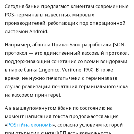
Сегодня банки предлагают клиентам современные
POS-терминалы известных мировых
производителей, работающих под операционной
системой Android.
Например, àбанк и ПриватБанк разработали JSON-
протокол — это единственный кассовый протокол,
поддерживающий сочетание со всеми вендорами
в парке банка (Ingenico, Verifone, PAX). В то же
время, не нужно печатать чеки с терминала (в
случае реализации печатания терминального чека
на кассовом принтере).
А в вышеупомянутом àбанк по состоянию на
момент написания текста продолжается акция
«
POSтійна економія
», согласно условиям которой
при открытии счета ФЛП есть возможность