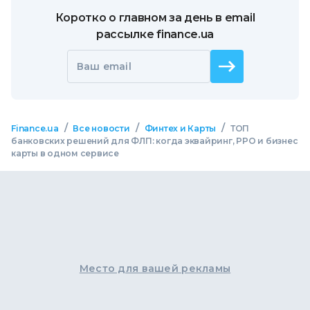
Коротко о главном за день в email
рассылке finance.ua
Ваш email
/
/
/
Finance.ua
Все новости
Финтех и Карты
ТОП
банковских решений для ФЛП: когда эквайринг, РРО и бизнес
карты в одном сервисе
Место для вашей рекламы