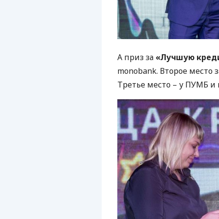
А приз за
«Лучшую креди
monobank. Второе место за
Третье место – у
ПУМБ
и 