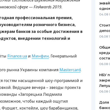
D.Fleur состоялась церемония награждения
эквай
нковской сфере — FinAwards 2019.
ЕЖЕМЕСЯЧНЫЙ ОБЗОР
ПУТЕВО
одно
КЕШБЭКА
СТРАХО
04.08 
жегодная профессиональная премия,
ПУТЕВОДИТЕЛИ ПО
ВСЕ СТ
руководителям розничного бизнеса,
Стоит
БАНКОВСКИМ КАРТАМ
депо
джерам банков за особые достижения в
СТРАХО
06.08 
одуктов, внедрении технологий и
ОТЗЫВЫ
КОМПАН
Общи
креди
айты
Finance.ua
и
Минфин
. Генеральный
ДОСТАВ
соста
06.08 
КОНТАК
ого рынка Украины компания
Mastercard
.
НБУ п
лся гостям насыщенной шоу-программой и
закр
Лепу
вкой. Ведущие вечера – звезды проекта
06.08 
 команды «Загорецька Людмила
 возможное, чтобы каждый ощутил
Доля
 Фуршет, коктейли, шоу барабанщиков,
банко