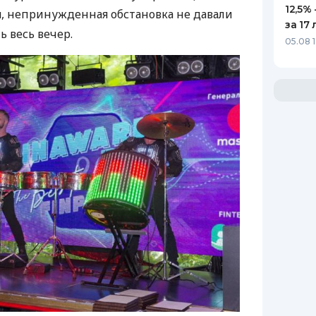
12,5%
, непринужденная обстановка не давали
за 17 
 весь вечер.
05.08 1