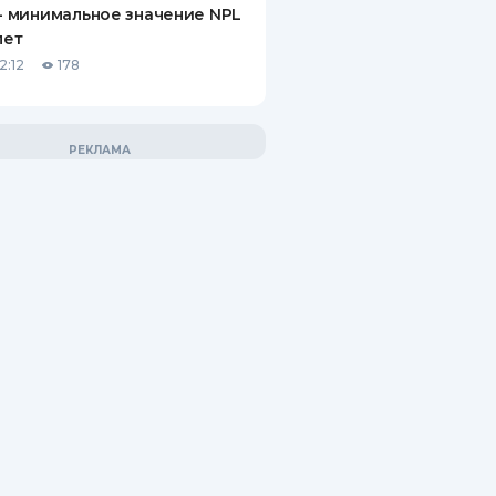
 - минимальное значение NPL
лет
2:12
178