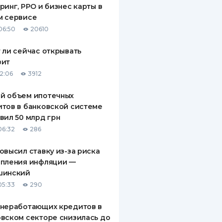
ринг, РРО и бизнес карты в
ДИТЕЛИ ПО
м сервисе
ВАНИЮ
06:50
20610
РАХОВЫЕ ПОЛИСЫ
 ли сейчас открывать
зит
ВЫЕ КОМПАНИИ
12:06
3912
 О СТРАХОВЫХ
ИЯХ
й объем ипотечных
тов в банковской системе
КА И ОПЛАТА
вил 50 млрд грн
06:32
286
ТЫ
овысил ставку из-за риска
епления инфляции —
шинский
05:33
290
 неработающих кредитов в
вском секторе снизилась до