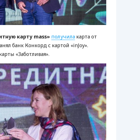
тную карту mass»
получила
карта от
нял банк Конкорд с картой «inJoy».
карты «Заботливая».