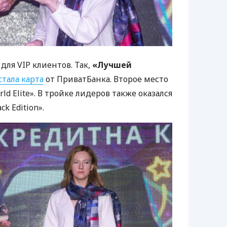
 для
VIP
клиентов. Так,
«Лучшей
стала карта
от ПриватБанка. Второе место
ld Elite». В тройке лидеров также оказался
ck Edition».