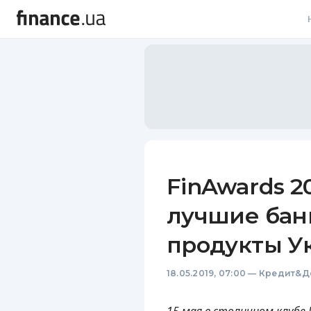
В
В
Л
А
Н
FinAwards 2
С
лучшие бан
П
продукты У
Т
18.05.2019, 07:00
—
Кредит&Д
Р