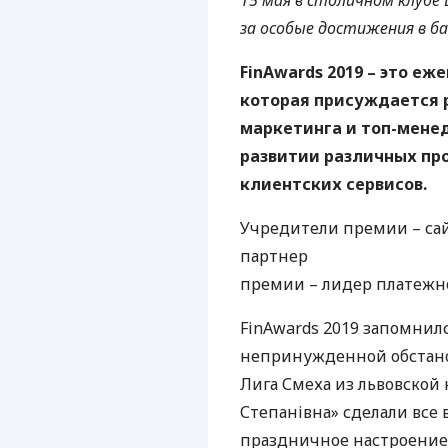
15 мая в столичном клубе 
за особые достижения в ба
FinAwards 2019 – это е
которая присуждается 
маркетинга и топ-мене
развитии различных пр
клиентских сервисов.
Учредители премии – с
партнер
премии – лидер платежн
FinAwards 2019 запомни
непринужденной обстано
Лига Смеха из львовской
Степанівна» сделали все
праздничное настроение.