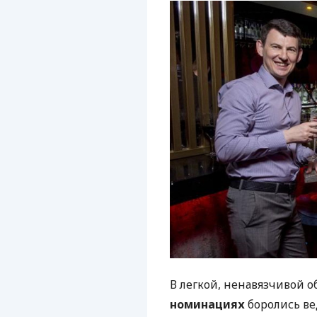
В легкой, ненавязчивой о
номинациях
боролись ве