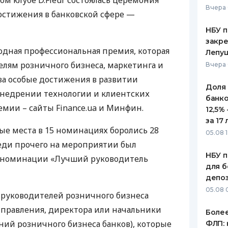
ном клубе D.Fleur состоялась церемония
Вчера 
остижения в банковской сфере —
ЕЖЕМЕСЯЧНЫЙ ОБЗОР
ПУТЕВО
КЕШБЭКА
СТРАХО
НБУ п
закр
ПУТЕВОДИТЕЛИ ПО
ВСЕ СТ
годная профессиональная премия, которая
Лепу
БАНКОВСКИМ КАРТАМ
лям розничного бизнеса, маркетинга и
Вчера 
СТРАХО
а особые достижения в развитии
Доля
ОТЗЫВЫ
внедрении технологии и клиентских
КОМПАН
банко
емии – сайты Finance.ua и Минфин.
12,5%
ДОСТАВ
за 17 
вые места в 15 номинациях боролись 28
05.08 1
КОНТАК
еди прочего на мероприятии был
НБУ п
 номинации «Лучший руководитель
для б
депо
05.08 
 руководителей розничного бизнеса
в правления, директора или начальники
Более
ний розничного бизнеса банков), которые
ФЛП: 