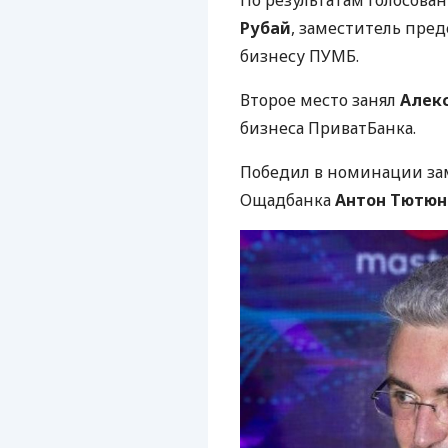
По результатам голосован
Рубай
, заместитель пре
бизнесу
ПУМБ
.
Второе место занял
Алек
бизнеса ПриватБанка.
Победил в номинации за
Ощадбанка
Антон Тютюн