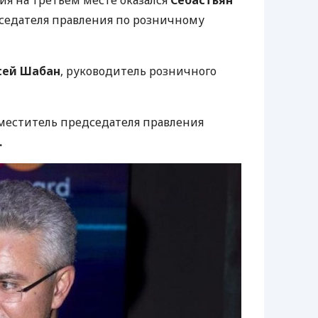
ия на третьем месте оказался
Себастьян
дседателя правления по розничному
сей Шабан
, руководитель розничного
меститель председателя правления
.