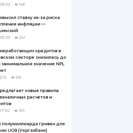
06:32
148
ДИТЕЛИ ПО
ВАНИЮ
овысил ставку из-за риска
епления инфляции —
РАХОВЫЕ ПОЛИСЫ
шинский
05:33
241
ВЫЕ КОМПАНИИ
 неработающих кредитов в
 О СТРАХОВЫХ
ИЯХ
вском секторе снизилась до
 - минимальное значение NPL
КА И ОПЛАТА
лет
2:12
159
ТЫ
редлагает новые правила
езналичных расчетов и
зитов
07:00
3111
 полумиллиарда гривен для
как UGB (Укргазбанк)