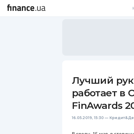
В
В
Л
А
Н
Лучший рук
С
работает в 
П
FinAwards 2
Т
16.05.2019, 15:30
—
Кредит&Де
Р