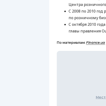
Центра розничного
С 2008 по 2010 год
по розничному биз
С октября 2010 год
главы правления О
По материалам:
Finance.ua
Мест