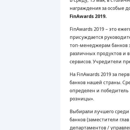
В среду, 15 мая, в столич
награждения за особые д
FinAwards 2019.
FinAwards 2019 – это еже
присуждается руководите
топ-менеджерам банков з
различных продуктов и 
сервисов. Учредители пр
На FinAwards 2019 за пер
банков нашей страны. Ср
определен и победитель
розницы».
Выбирали лучшего среди
банков (заместители гла
департаментов / управле