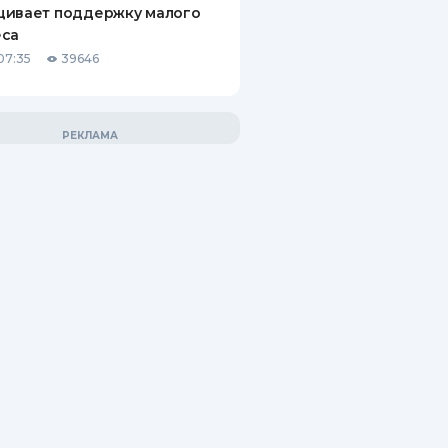
щивает поддержку малого
еса
07:35
39646