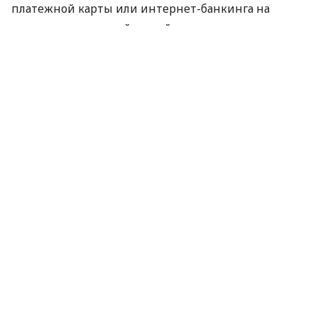
платежной карты или интернет-банкинга на
подозрительном сайте, действовать нужно
срочно.
Об этом
сообщили
в Министерстве юстиции
Украины.
Несколько важных шагов, если
предоставили данные своей
платежной карты:
Позвоните в банк.
Используйте номер,
указанный на обратной стороне карты. Это
быстрый способ получить помощь.
Попросите банк немедленно заблокировать
средства на вашем счете, чтобы
предотвратить несанкционированные