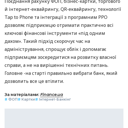
Поєднання рахунку ФОП, бізнес-картки, торгового
й інтернет-еквайрингу, QR-еквайрингу, технології
Tap to Phone та інтеграції з програмним РРО
дозволяє підприємцю отримати практично всі
ключові фінансові інструменти «під одним
дахом». Такий підхід скорочує час на
адміністрування, спрощує облік і допомагає
підприємцям зосередитися на розвитку власної
справи, а не на вирішенні технічних питань.
Головне -на старті правильно вибрати банк, який
дозволить все це втілити.
За матеріалами:
Finance.ua
#
ФОП
#
Картки
#
Інтернет-Банкінг