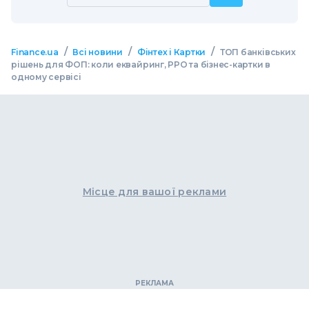
/
/
/
Finance.ua
Всі новини
Фінтех і Картки
ТОП банківських
рішень для ФОП: коли еквайринг, РРО та бізнес-картки в
одному сервісі
Місце для вашої реклами