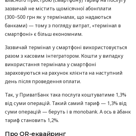
власного пристрою (смартфону) тариф на послугу
зазвичай не містить щомісячної абонплати
(300−500 грн як у терміналах, що надаються
банками) — тому з погляду витрат, «термінал в
смартфоні» є більш економним.
Зазвичай термінал у смартфоні використовується
разом з касовим інтегратором. Кошти у випадку
використання термінала у смартфоні
зараховуються на рахунок клієнта на наступний
день після проведення оплати.
Так, у ПриватБанк така послуга коштуватиме 1,3%
від суми операцій. Такий самий тариф — 1,3% від
суми операцій — беруть і в monobank. А ось в àбанк
тариф становить 1,2%.
Про QR-еквайринг