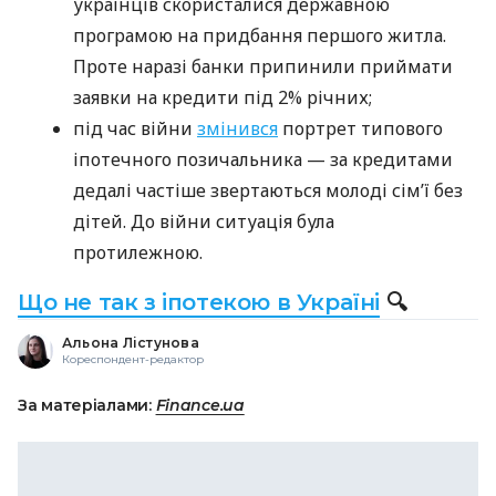
українців скористалися державною
програмою на придбання першого житла.
Проте наразі банки припинили приймати
заявки на кредити під 2% річних;
під час війни
змінився
портрет типового
іпотечного позичальника — за кредитами
дедалі частіше звертаються молоді сім’ї без
дітей. До війни ситуація була
протилежною.
Що не так з іпотекою в Україні
🔍
Альона Лістунова
Кореспондент-редактор
За матеріалами:
Finance.ua