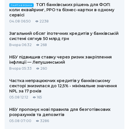
ТОП банківських рішень для ФОП:
ПАРТНЕРСЬКА
коли еквайринг, РРО та бізнес-картки в одному
сервісі
04.08 06:50
2238
Загальний обсяг іпотечних кредитів у банківській
системі сягнув 50 млрд грн
Вчора 06:32
268
НБУ підвищив ставку через ризик закріплення
інфляції — Лепушинський
Вчора 05:33
260
Частка непрацюючих кредитів у банківському
секторі знизилася до 12,5% - мінімальне значення
NPL за 17 років
05.08 12:12
165
НБУ пропонує нові правила для безготівкових
розрахунків та депозитів
05.08 07:00
3286