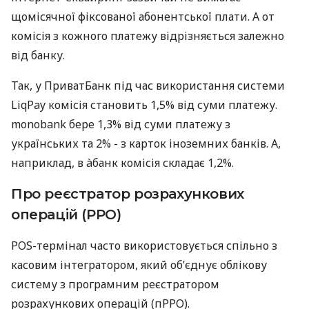
щомісячної фіксованої абонентської плати. А от
комісія з кожного платежу відрізняється залежно
від банку.
Так, у ПриватБанк під час використання системи
LiqPay комісія становить 1,5% від суми платежу.
monobank бере 1,3% від суми платежу з
українських та 2% - з карток іноземних банків. А,
наприклад, в àбанк комісія складає 1,2%.
Про реєстратор розрахункових
операцій (РРО)
POS-термінал часто використовується спільно з
касовим інтегратором, який об’єднує облікову
систему з програмним реєстратором
розрахункових операцій (пРРО).