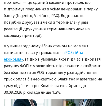
протокол — це єдиний касовий протокол, що
підтримує поєднання з усіма вендорами в парку
банку (Ingenico, Verifone, PAX). Водночас не
потрібно друкувати чеки з термінала (у разі
реалізації друкування термінального чека на
касовому принтері).
А у вищезгаданому àбанк станом на момент
написання тексту триває акція
«POSтійна
економія»
, згідно з умовами якої під час відкриття
рахунку ФОП є можливість підключити еквайринг
без абонплати за POS-термінал у разі здійснення
трьох оплат бізнес-карткою Блакитна Mastercard на
суму від 1 тис. грн. Комісія за еквайринг до
30.09.2026 р. складе лише 1,2%.