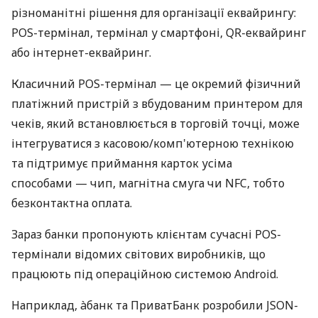
різноманітні рішення для організації еквайрингу:
POS-термінал, термінал у смартфоні, QR-еквайринг
або інтернет-еквайринг.
Класичний POS-термінал — це окремий фізичний
платіжний пристрій з вбудованим принтером для
чеків, який встановлюється в торговій точці, може
інтегруватися з касовою/комп'ютерною технікою
та підтримує приймання карток усіма
способами — чип, магнітна смуга чи NFC, тобто
безконтактна оплата.
Зараз банки пропонують клієнтам сучасні POS-
термінали відомих світових виробників, що
працюють під операційною системою Android.
Наприклад, àбанк та ПриватБанк розробили JSON-