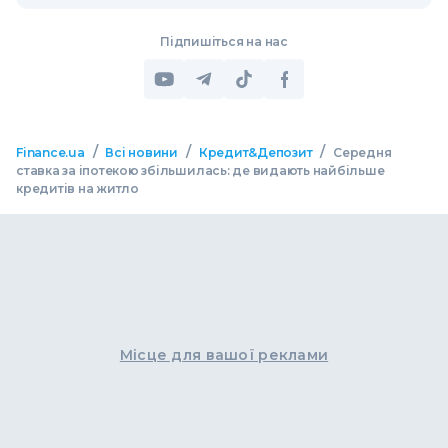
Підпишіться на нас
/
/
/
Finance.ua
Всі новини
Кредит&Депозит
Середня
ставка за іпотекою збільшилась: де видають найбільше
кредитів на житло
Місце для вашої реклами