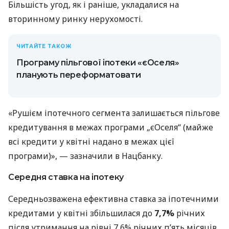
Більшість угод, як і раніше, укладалися на
вторинному ринку нерухомості.
ЧИТАЙТЕ ТАКОЖ
Програму пільгової іпотеки «єОселя»
планують переформатовати
«Рушієм іпотечного сегмента залишається пільгове
кредитування в межах програми „єОселя“ (майже
всі кредити у квітні надано в межах цієї
програми)», — зазначили в Нацбанку.
Середня ставка на іпотеку
Середньозважена ефективна ставка за іпотечними
кредитами у квітні збільшилася до
7,7%
річних
після утримання на рівні 7,6% річних п’ять місяців