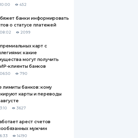
10:00
452
ДИТЕЛИ ПО
ВАНИЮ
обяжет банки информировать
тов о статусе платежей
РАХОВЫЕ ПОЛИСЫ
08:02
2099
ВЫЕ КОМПАНИИ
 премиальных карт с
легиями: какие
 О СТРАХОВЫХ
ИЯХ
ущества могут получить
VIP-клиенты банков
КА И ОПЛАТА
06:50
790
ТЫ
 лимиты банков: кому
кируют карты и переводы
 августе
3:10
3627
аботает арест счетов
нообязанных мужчин
6:33
14190