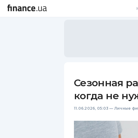
В
В
Л
А
Н
Сезонная ра
С
когда не ну
П
11.06.2026, 05:03
—
Личные ф
Т
Р