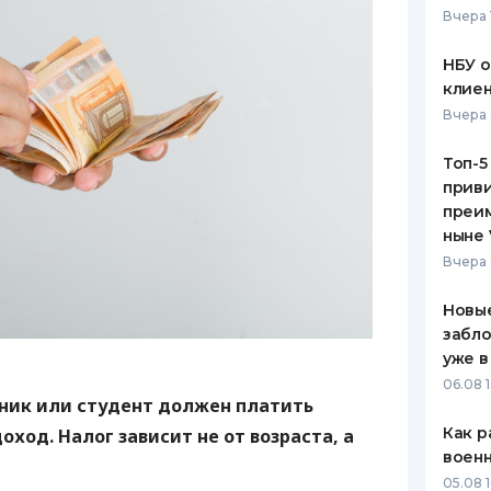
Вчера 
ЕЖЕМЕСЯЧНЫЙ ОБЗОР
ПУТЕВО
КЕШБЭКА
СТРАХО
НБУ 
клиен
ПУТЕВОДИТЕЛИ ПО
ВСЕ СТ
Вчера 
БАНКОВСКИМ КАРТАМ
СТРАХО
Топ-5
приви
ОТЗЫВЫ
КОМПАН
преим
ныне 
ДОСТАВ
Вчера 
КОНТАК
Новые
забло
уже в
06.08 1
ник или студент должен платить
Как р
оход. Налог зависит не от возраста, а
воен
05.08 1