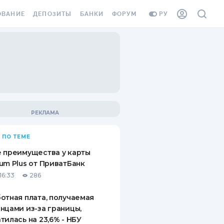
ОВАНИЕ
ДЕПОЗИТЫ
БАНКИ
ФОРУМ
РУ
ВСЕ ДЕПОЗИТЫ
ВСЕ БАНКИ
ВАНИЕ ЖИЛЬЯ ОТ
ДЕПОЗИТЫ В USD
ОТЗЫВЫ О БАНКАХ
И ШАХЕДОВ
ДЕПОЗИТЫ В EUR
МИКРОФИНАНСОВЫЕ
АХОВКА ЗАГРАНИЦУ
ОРГАНИЗАЦИИ
БОНУС К ДЕПОЗИТАМ
ОТЗЫВЫ ОБ МФО
УСЛОВИЯ АКЦИИ
Я КАРТА
 ПО ТЕМЕ
ВОПРОСЫ И ОТВЕТЫ
ОННАЯ ВИНЬЕТКА
 преимущества у карты
ДЕПОЗИТНЫЙ КАЛЬКУЛЯТОР
um Plus от ПриватБанк
Я СОТРУДНИКОВ
16:33
286
ПУТЕВОДИТЕЛИ ПО
SSISTANCE
СБЕРЕЖЕНИЯМ
отная плата, получаемая
нцами из-за границы,
ВАНИЕ ОТ
тилась на 23,6% - НБУ
ТНЫХ СЛУЧАЕВ