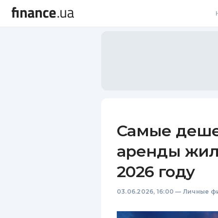
В
В
Л
А
Н
Самые деше
С
аренды жил
П
2026 году
Т
03.06.2026, 16:00
—
Личные ф
Р