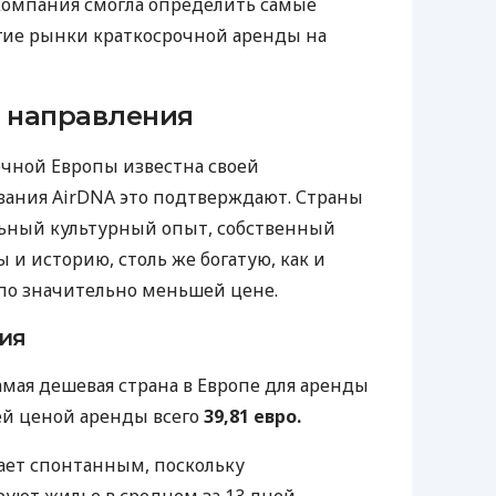
компания смогла определить самые
гие рынки краткосрочной аренды на
 направления
очной Европы известна своей
вания AirDNA это подтверждают. Страны
льный культурный опыт, собственный
и историю, столь же богатую, как и
 по значительно меньшей цене.
ия
мая дешевая страна в Европе для аренды
ей ценой аренды всего
39,81 евро.
ает спонтанным, поскольку
ют жилье в среднем за 13 дней.