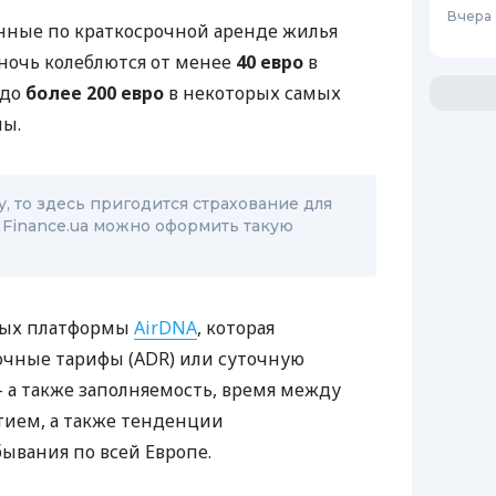
Вчера 
нные по краткосрочной аренде жилья
 ночь колеблются от менее
40 евро
в
 до
более 200 евро
в некоторых самых
пы.
, то здесь пригодится страхование для
 Finance.ua можно оформить такую ​​
нных платформы
AirDNA
, которая
очные тарифы (ADR) или суточную
 а также заполняемость, время между
ием, а также тенденции
ывания по всей Европе.