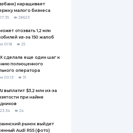
азбанк) наращивает
ДИТЕЛИ ПО
ержку малого бизнеса
ВАНИЮ
07:35
28623
РАХОВЫЕ ПОЛИСЫ
 может отозвать 1,2 млн
обилей из-за 150 жалоб
ВЫЕ КОМПАНИИ
я 01:18
25
 О СТРАХОВЫХ
ИЯХ
X сделала еще один шаг к
анию полноценного
КА И ОПЛАТА
льного оператора
я 00:13
31
ТЫ
I выплатит $3,2 млн из-за
зятости при найме
удников
23:34
24
раинский рынок выйдет
енный Audi RS5 (фото)