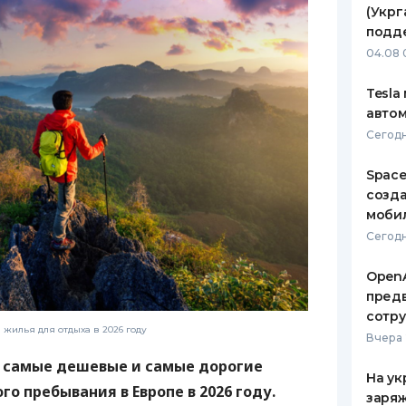
(Укрг
ЕЖЕМЕСЯЧНЫЙ ОБЗОР
ПУТЕВО
подд
КЕШБЭКА
СТРАХО
04.08 
ПУТЕВОДИТЕЛИ ПО
ВСЕ СТ
Tesla
БАНКОВСКИМ КАРТАМ
автом
СТРАХО
Сегодн
ОТЗЫВЫ
КОМПАН
Space
созд
ДОСТАВ
моби
Сегодн
КОНТАК
OpenA
предв
сотр
жилья для отдыха в 2026 году
Вчера 
 самые дешевые и самые дорогие
На ук
о пребывания в Европе в 2026 году.
заряж