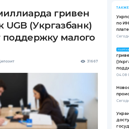
ТАКЖЕ
миллиарда гривен
Укрпо
к UGB (Укргазбанк)
по ИН
плат
 поддержку малого
Сегодн
ПАРТН
гриве
епозит
31667
(Укрг
подд
04.08 
Новос
проис
Сегодн
Украи
досту
госу