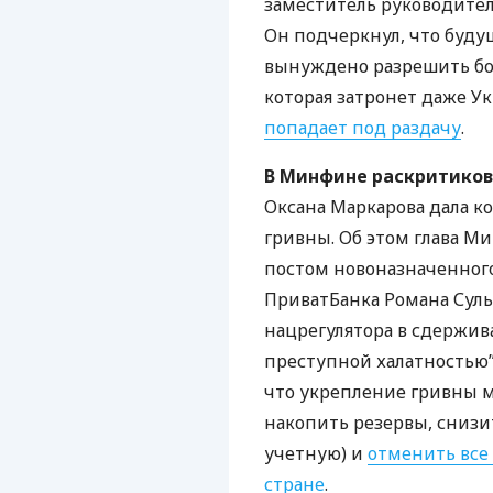
заместитель руководител
Он подчеркнул, что буду
вынуждено разрешить б
которая затронет даже У
попадает под раздачу
.
В Минфине раскритико
Оксана Маркарова дала 
гривны. Об этом глава М
постом новоназначенного
ПриватБанка Романа Суль
нацрегулятора в сдержив
преступной халатностью”.
что укрепление гривны м
накопить резервы, снизи
учетную) и
отменить все
стране
.