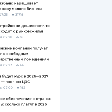
азбанк) наращивает
ДИТЕЛИ ПО
ержку малого бизнеса
ВАНИЮ
07:35
31718
РАХОВЫЕ ПОЛИСЫ
тройки не дешевеют: что
ходит с рынком жилья
ВЫЕ КОМПАНИИ
я 07:28
65
 О СТРАХОВЫХ
ИЯХ
нские компании получат
п к свободным
КА И ОПЛАТА
дарственным помещениям
я 07:23
44
ТЫ
 будет курс в 2026—2027
 — прогноз ЦЭС
я 07:00
192
ое обеспечение в странах
ы: сколько платят в 2026