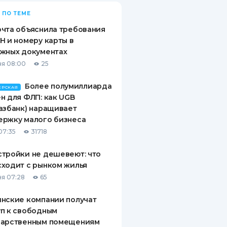
 ПО ТЕМЕ
чта объяснила требования
Н и номеру карты в
ежных документах
я 08:00
25
Более полумиллиарда
ЕРСКАЯ
н для ФЛП: как UGB
азбанк) наращивает
ержку малого бизнеса
07:35
31718
тройки не дешевеют: что
ходит с рынком жилья
я 07:28
65
нские компании получат
п к свободным
дарственным помещениям