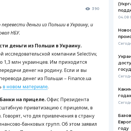
(Укрг
390
ЕЖЕМЕСЯЧНЫЙ ОБЗОР
ПУТЕВО
подд
КЕШБЭКА
СТРАХО
04.08 
 перевести деньги из Польши в Украину, и
ПУТЕВОДИТЕЛИ ПО
ВСЕ СТ
Новос
овал
НБУ
.
БАНКОВСКИМ КАРТАМ
проис
СТРАХО
Сегодн
сти деньги из Польши в Украину.
ОТЗЫВЫ
й исследовательской компании Selectivv,
КОМПАН
Украи
о 1,3 млн украинцев. Им приходится
досту
ДОСТАВ
госу
передачи денег на родину. Если и вы
Сегодн
еревода денег из Польши – Finance.ua
КОНТАК
ть
в новом материале
.
Каким
годах
Банки на прицеле.
Офис Президента
Сегодн
сштабную приватизацию с прицелом, в
. Говорят, что для привлечения в страну
Базов
Европ
ансово-банковых групп. Об этом заявил
году