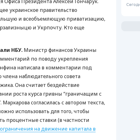
я Офиса Президента Алексей Гончарук.
Сегодн
щее украинское правительство
ольшую и всеобъемлющую приватизацию,
крзализныцю и Укрпочту. Кто еще
вали
НБУ
.
Министр финансов Украины
комментарий по поводу укрепления
инфина написала в комментарии под
 члена наблюдательного совета
жика. Она считает бездействие
ании роста курса гривны “граничащим с
 Маркарова согласилась с автором текста,
ожно использовать для того, чтобы
ть процентные ставки (в частности
 ограничения на движение капитала в