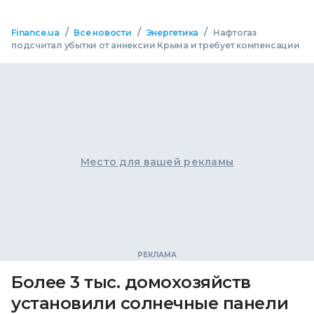
/
/
/
Finance.ua
Все новости
Энергетика
Нафтогаз
подсчитал убытки от аннексии Крыма и требует компенсации
Место для вашей рекламы
Более 3 тыс. домохозяйств
установили солнечные панели