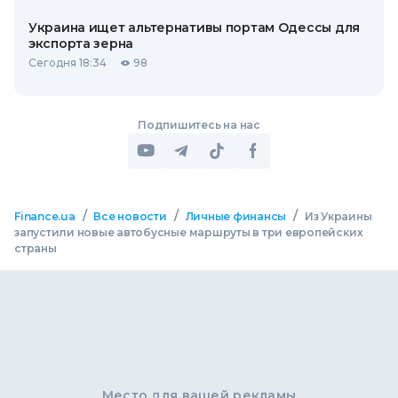
Украина ищет альтернативы портам Одессы для
экспорта зерна
Сегодня 18:34
98
Подпишитесь на нас
/
/
/
Finance.ua
Все новости
Личные финансы
Из Украины
запустили новые автобусные маршруты в три европейских
страны
Место для вашей рекламы