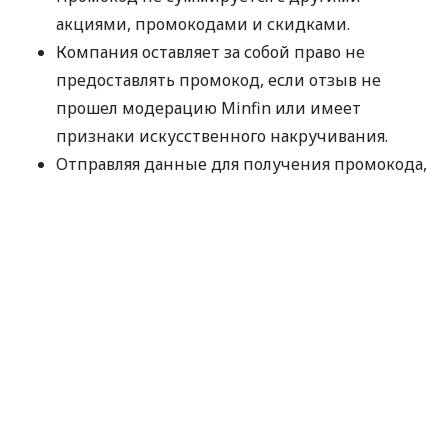
акциями, промокодами и скидками.
Компания оставляет за собой право не
предоставлять промокод, если отзыв не
прошел модерацию Minfin или имеет
признаки искусственного накручивания.
Отправляя данные для получения промокода,
вы соглашаетесь на их обработку компанией
MyCredit исключительно с целью проверки
участия в акции. Ваши персональные данные
не передаются третьим лицам.
Промокод следует использовать до 30.09.2026.
Спасибо, что выбираете MyCredit и делитесь
своими впечатлениями. Ваше мнение помогает
нам становиться лучше!
Официальные правила акции