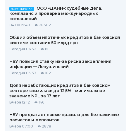
ООО «ДАНН»: судебные дела,
ПАРТНЕРСКАЯ
комплаенс и проверка международных
соглашений
04.08 15:40
28302
Общий объем ипотечных кредитов в банковской
системе составил 50 млрд грн
Сегодня 06:32
61
НБУ повысил ставку из-за риска закрепления
инфляции — Лепушинский
Сегодня 05:33
182
Доля неработающих кредитов в банковском
секторе снизилась до 12,5% - минимальное
значение NPL за 17 лет
Вчера 12:12
146
НБУ предлагает новые правила для безналичных
расчетов и депозитов
Вчера 07:00
2878