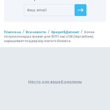
Ваш email
/
/
/
Finance.ua
Все новости
Кредит&Депозит
Более
полумиллиарда гривен для ФЛП: как UGB (Укргазбанк)
наращивает поддержку малого бизнеса
Место для вашей рекламы