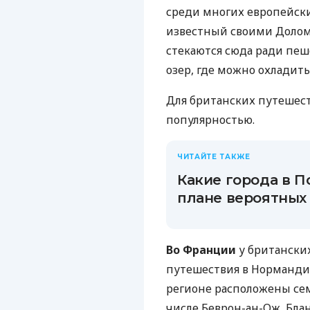
среди многих европейск
известный своими Доло
стекаются сюда ради пеш
озер, где можно охладить
Для британских путешес
популярностью.
ЧИТАЙТЕ ТАКЖЕ
Какие города в П
плане вероятных 
Во Франции
у британски
путешествия в Нормандию
регионе расположены се
числе Беврон-ан-Ож, Блан