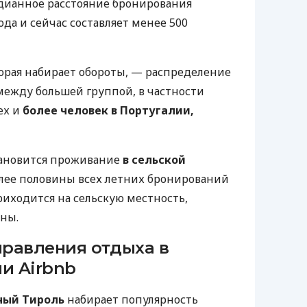
дианное расстояние бронирования
ода и сейчас составляет менее 500
орая набирает обороты, — распределение
ежду большей группой, в частности
ех и
более человек в Португалии,
тановится проживание
в сельской
лее половины всех летних бронирований
иходится на сельскую местность,
ны.
равления отдыха в
ии Airbnb
ный Тироль
набирает популярность