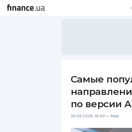
В
В
Л
А
Н
Самые попу
С
направлени
П
по версии A
Т
20.05.2026, 16:00
—
Мир
Р