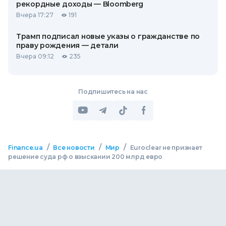
рекордные доходы — Bloomberg
Вчера 17:27
191
Трамп подписал новые указы о гражданстве по
праву рождения — детали
Вчера 09:12
235
Подпишитесь на нас
/
/
/
Finance.ua
Все новости
Мир
Euroclear не признает
решение суда рф о взыскании 200 млрд евро