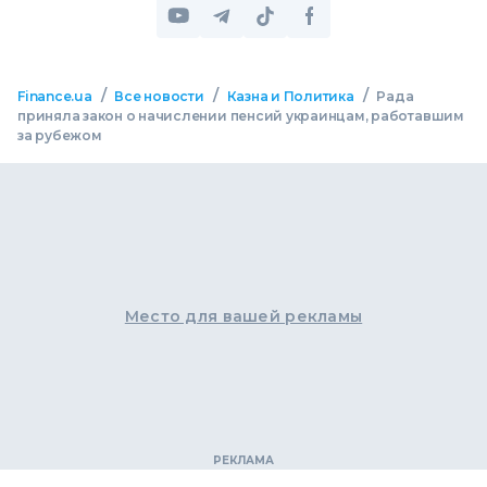
/
/
/
Finance.ua
Все новости
Казна и Политика
Рада
приняла закон о начислении пенсий украинцам, работавшим
за рубежом
Место для вашей рекламы