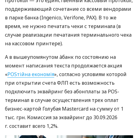
протокол — это единственный кассовый протокол,
поддерживающий сочетание со всеми вендорами
в парке банка (Ingenico, Verifone, PAX). В то же
время, не нужно печатать чеки с терминала (в
случае реализации печатания терминального чека
на кассовом принтере).
А в вышеупомянутом àбанк по состоянию на
момент написания текста продолжается акция
«
POSтійна економія
», согласно условиям которой
при открытии счета ФЛП есть возможность
подключить эквайринг без абонплаты за POS-
терминал в случае осуществления трех оплат
бизнес-картой Голубая Mastercard на сумму от 1
тыс. грн. Комиссия за эквайринг до 30.09.2026
г. составит всего 1,2%.