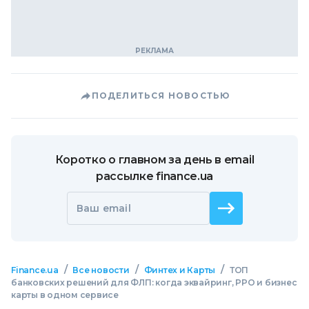
ПОДЕЛИТЬСЯ НОВОСТЬЮ
Коротко о главном за день в email
рассылке finance.ua
Ваш email
/
/
/
Finance.ua
Все новости
Финтех и Карты
ТОП
банковских решений для ФЛП: когда эквайринг, РРО и бизнес
карты в одном сервисе