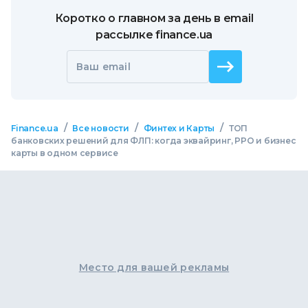
Коротко о главном за день в email
рассылке finance.ua
Ваш email
/
/
/
Finance.ua
Все новости
Финтех и Карты
ТОП
банковских решений для ФЛП: когда эквайринг, РРО и бизнес
карты в одном сервисе
Место для вашей рекламы