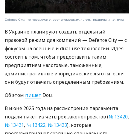
Defence City: что предусматривает спецрежим, льготы, правила и критика
В Украине планируют создать отдельный
правовой режим для компаний — Defence City — с
фокусом на военные и dual-use технологии. Идея
состоит в том, чтобы предоставить таким
предприятиям налоговые, таможенные,
административные и юридические льготы, если
они будут отвечать определенным требованиям.
Об этом
пишет
Dou.
В июне 2025 года на рассмотрение парламента
подали пакет из четырех законопроектов (
№ 13420
,
№ 13421
,
№ 13422
,
№ 13423
), которые
предусматривают создание специального