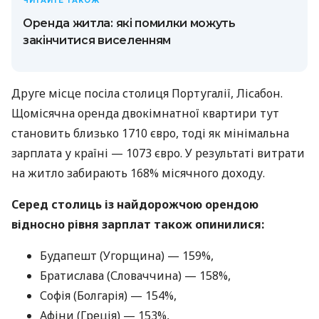
ЧИТАЙТЕ ТАКОЖ
Оренда житла: які помилки можуть
закінчитися виселенням
Друге місце посіла столиця Португалії, Лісабон.
Щомісячна оренда двокімнатної квартири тут
становить близько 1710 євро, тоді як мінімальна
зарплата у країні — 1073 євро. У результаті витрати
на житло забирають 168% місячного доходу.
Серед столиць із найдорожчою орендою
в
ідносно рівня зарплат також опинилися:
Будапешт (Угорщина) — 159%,
Братислава (Словаччина) — 158%,
Софія (Болгарія) — 154%,
Афіни (Греція) — 153%,