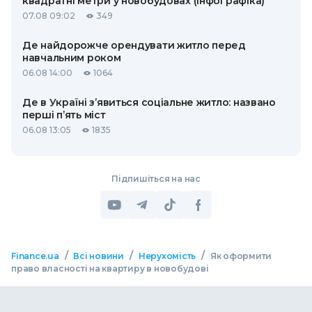
квадратні метри у новобудовах (інфографіка)
07.08 09:02
349
Де найдорожче орендувати житло перед
навчальним роком
06.08 14:00
1064
Де в Україні з’явиться соціальне житло: названо
перші п’ять міст
06.08 13:05
1835
Підпишіться на нас
/
/
/
Finance.ua
Всі новини
Нерухомість
Як оформити
право власності на квартиру в новобудові