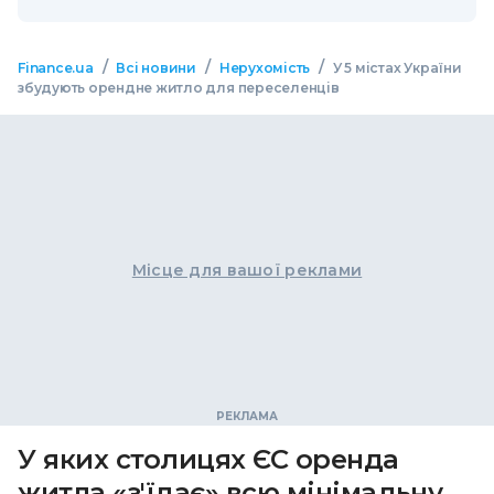
/
/
/
Finance.ua
Всі новини
Нерухомість
У 5 містах України
збудують орендне житло для переселенців
Місце для вашої реклами
У яких столицях ЄС оренда
житла «з'їдає» всю мінімальну