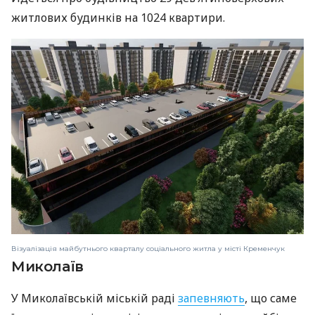
житлових будинків на 1024 квартири.
Візуалізація майбутнього кварталу соціального житла у місті Кременчук
Миколаїв
У Миколаївській міській раді
запевняють
, що саме