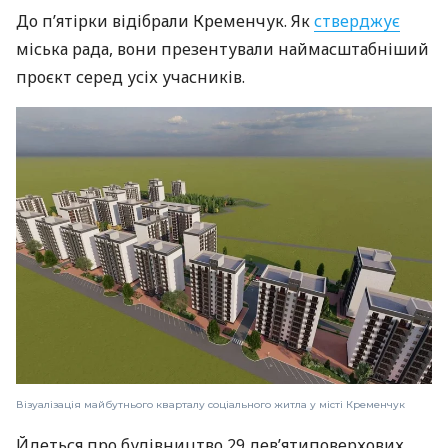
До п’ятірки відібрали Кременчук. Як
стверджує
міська рада, вони презентували наймасштабніший
проєкт серед усіх учасників.
Візуалізація майбутнього кварталу соціального житла у місті Кременчук
Йдеться про будівництво 29 дев’ятиповерхових