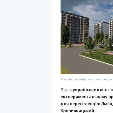
Візуалізація майбутнього кварталу со
П’ять українських міст в
експериментальному про
для переселенців: Львів
Кропивницький.