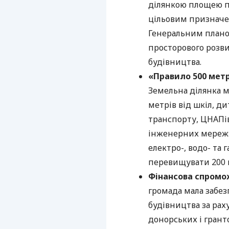
ділянкою площею п
цільовим призначе
Генеральним план
просторового розви
будівництва.
«Правило 500 метр
Земельна ділянка м
метрів від шкіл, ди
транспорту, ЦНАПів
інженерних мереж:
електро-, водо- та
перевищувати 200 
Фінансова спромож
громада мала забез
будівництва за рах
донорських і грант