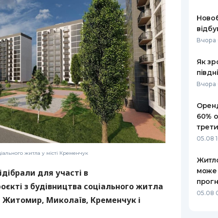
РЕЙТИНГ ДЕБЕТОВИХ
ПУТІВНИ
Ново
КАРТОК
СТРАХУ
відбу
Вчора 
ЩОМІСЯЧНИЙ ОГЛЯД
ВСІ СТРА
КЕШБЕКУ
Як зр
СТРАХОВ
півдн
ПУТІВНИКИ ПО
БАНКІВСЬКИХ КАРТКАХ
ВІДГУКИ
Вчора 
КОМПАНІ
Оренд
ДОСТАВК
60% о
трети
КОНТАКТ
05.08 
ціального житла у місті Кременчук
Житло
може
ідібрали для участі в
прогн
єкті з будівництва соціального житла
05.08 
, Житомир, Миколаїв, Кременчук і