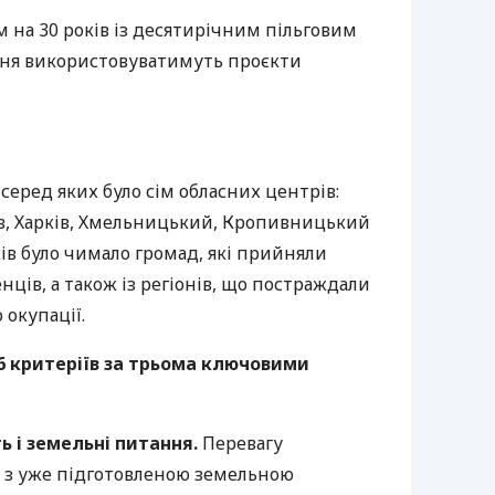
 на 30 років із десятирічним пільговим
ння використовуватимуть проєкти
 серед яких було сім обласних центрів:
в, Харків, Хмельницький, Кропивницький
ків було чимало громад, які прийняли
нців, а також із регіонів, що постраждали
 окупації.
16 критеріїв за трьома ключовими
ь і земельні питання.
Перевагу
 з уже підготовленою земельною