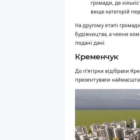
громади, де кількі
вище категорій пер
На другому етапі громади
будівництва, а члени ком
подані дані.
Кременчук
До п’ятірки відібрали Кр
презентували наймасштаб