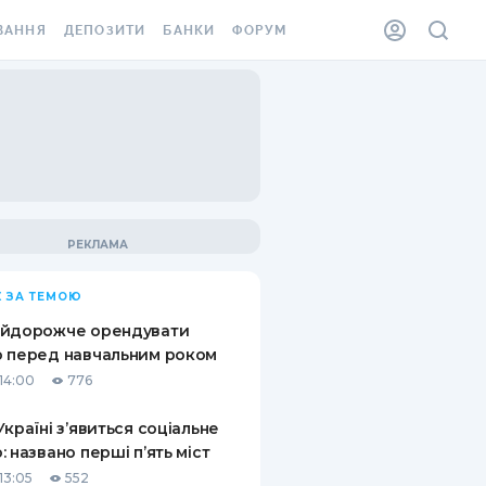
ВАННЯ
ДЕПОЗИТИ
БАНКИ
ФОРУМ
ІЛКА
ВСІ ДЕПОЗИТИ
ВСІ БАНКИ
АННЯ ЖИТЛА ВІД
ДЕПОЗИТИ В USD
ВІДГУКИ ПРО БАНКИ
 ШАХЕДІВ
ДЕПОЗИТИ В EUR
МІКРОФІНАНСОВІ
ХОВКА ЗА КОРДОН
ОРГАНІЗАЦІЇ
БОНУС ДО ДЕПОЗИТІВ
ВІДГУКИ ПРО МФО
УМОВИ АКЦІЇ
КАРТА
 ЗА ТЕМОЮ
ПИТАННЯ ТА ВІДПОВІДІ
ННА ВІНЬЄТКА
айдорожче орендувати
ДЕПОЗИТНИЙ КАЛЬКУЛЯТОР
 перед навчальним роком
 СПІВРОБІТНИКІВ
14:00
776
ПУТІВНИКИ ПО
SSISTANCE
ЗАОЩАДЖЕННЯМ
Україні з’явиться соціальне
: названо перші п’ять міст
АННЯ ВІД
Х ВИПАДКІВ
13:05
552