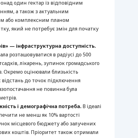
онад один гектар із відповідним
нням, а також з актуальним
ом або комплексним планом
тку, який не потребує змін для початку
ів» — інфраструктурна доступність.
ала розташовуватися в радіусі до 500
тсадків, лікарень, зупинок громадського
. Окремо оцінювали близькість
 відстань до точок підключення
 газопостачання не повинна була
метрів.
ність і демографічна потреба.
В ідеалі
печити не менш як 10% вартості
унок місцевого бюджету або залучених
ових коштів. Пріоритет також отримали