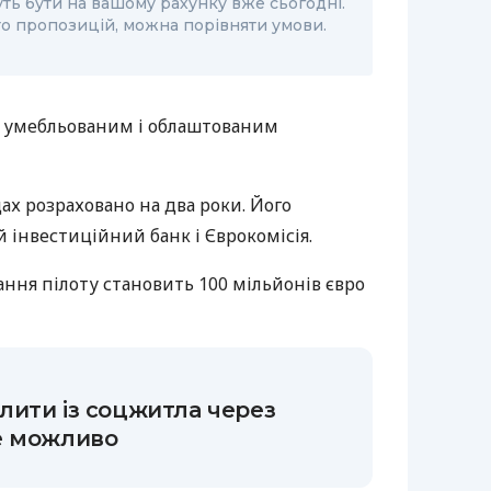
ть бути на вашому рахунку вже сьогодні.
то пропозицій, можна порівняти умови.
ю умебльованим і облаштованим
ах розраховано на два роки. Його
інвестиційний банк і Єврокомісія.
ання пілоту становить 100 мільйонів євро
ити із соцжитла через
е можливо