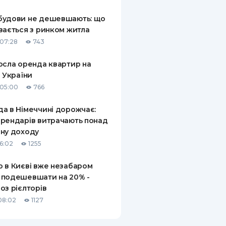
КИ ПО
будови не дешевшають: що
ВАННЮ
вається з ринком житла
07:28
743
ХОВІ ПОЛІСИ
осла оренда квартир на
І КОМПАНІЇ
і України
 ПРО СТРАХОВІ
05:00
766
Ї
а в Німеччині дорожчає:
А І ОПЛАТА
рендарів витрачають понад
ну доходу
И
16:02
1255
 в Києві вже незабаром
 подешевшати на 20% -
оз рієлторів
08:02
1127