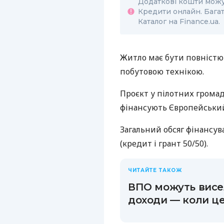
Додаткові кошти можу
Кредити онлайн. Бага
Каталог на Finance.ua.
Житло має бути повніст
побутовою технікою.
Проєкт у пілотних громад
фінансують Європейський 
Загальний обсяг фінансув
(кредит і грант 50/50).
ЧИТАЙТЕ ТАКОЖ
ВПО можуть висел
доходи — коли ц