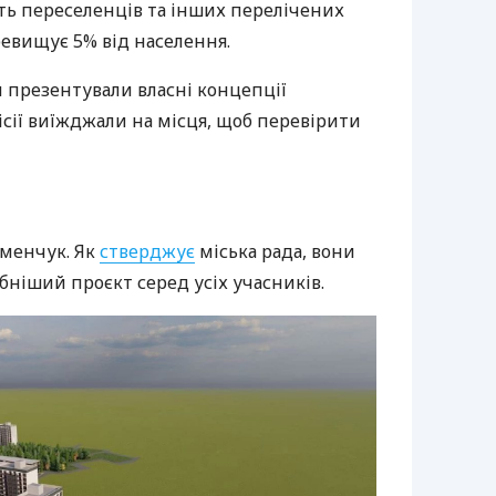
сть переселенців та інших перелічених
евищує 5% від населення.
 презентували власні концепції
ісії виїжджали на місця, щоб перевірити
еменчук. Як
стверджує
міська рада, вони
ніший проєкт серед усіх учасників.