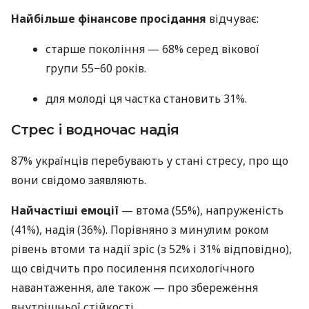
Найбільше фінансове просідання
відчуває:
старше покоління — 68% серед вікової
групи 55−60 років.
для молоді ця частка становить 31%.
Стрес і водночас надія
87% українців перебувають у стані стресу, про що
вони свідомо заявляють.
Найчастіші емоції
— втома (55%), напруженість
(41%), надія (36%). Порівняно з минулим роком
рівень втоми та надії зріс (з 52% і 31% відповідно),
що свідчить про посилення психологічного
навантаження, але також — про збереження
внутрішньої стійкості.