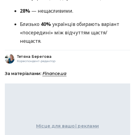
28%
— нещасливими.
Близько
40%
українців обирають варіант
«посередині» між відчуттям щастя/
нещастя.
Тетяна Берегова
Кореспондент-редактор
За матеріалами:
Finance.ua
Місце для вашої реклами