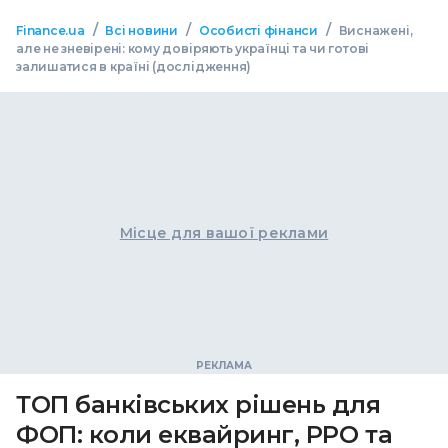
/
/
/
Finance.ua
Всі новини
Особисті фінанси
Виснажені,
але не зневірені: кому довіряють українці та чи готові
залишатися в країні (дослідження)
Місце для вашої реклами
ТОП банківських рішень для
ФОП: коли еквайринг, РРО та