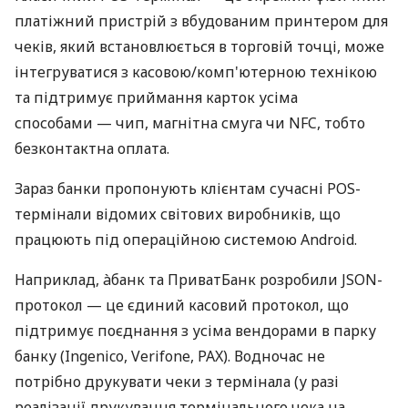
платіжний пристрій з вбудованим принтером для
чеків, який встановлюється в торговій точці, може
інтегруватися з касовою/комп'ютерною технікою
та підтримує приймання карток усіма
способами — чип, магнітна смуга чи NFC, тобто
безконтактна оплата.
Зараз банки пропонують клієнтам сучасні POS-
термінали відомих світових виробників, що
працюють під операційною системою Android.
Наприклад, àбанк та ПриватБанк розробили JSON-
протокол — це єдиний касовий протокол, що
підтримує поєднання з усіма вендорами в парку
банку (Ingenico, Verifone, PAX). Водночас не
потрібно друкувати чеки з термінала (у разі
реалізації друкування термінального чека на