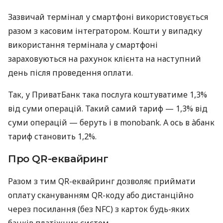
Зазвичай термінал у смартфоні використовується
разом з касовим інтегратором. Кошти у випадку
використання термінала у смартфоні
зараховуються на рахунок клієнта на наступний
день після проведення оплати.
Так, у ПриватБанк така послуга коштуватиме 1,3%
від суми операцій. Такий самий тариф — 1,3% від
суми операцій — беруть і в monobank. А ось в àбанк
тариф становить 1,2%.
Про QR-еквайринг
Разом з тим QR-еквайринг дозволяє приймати
оплату скануванням QR-коду або дистанційно
через посилання (без NFC) з карток будь-яких
банків платіжних систем.