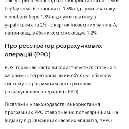
Так, у ПриватБанк під час використання системи
LiqPay комісія становить 1,5% від суми платежу.
monobank бере 1,3% від суми платежу з
українських та 2% - з карток іноземних банків. А,
наприклад, в àбанк комісія складає 1,2%.
Про реєстратор розрахункових
операцій (РРО)
POS-термінал часто використовується спільно з
касовим інтегратором, який об’єднує облікову
систему з програмним реєстратором
розрахункових операцій (пРРО).
Після змін у законодавстві використання
програмних РРО стало значно популярнішим. На
відміну від класичних касових апаратів, пРРО: