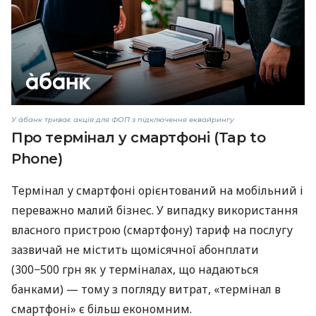
У àбанк триває акція для ФОП з підключення еквайрингу
Про термінал у смартфоні (Tap to
Phone)
Термінал у смартфоні орієнтований на мобільний і
переважно малий бізнес. У випадку використання
власного пристрою (смартфону) тариф на послугу
зазвичай не містить щомісячної абонплати
(300−500 грн як у терміналах, що надаються
банками) — тому з погляду витрат, «термінал в
смартфоні» є більш економним.