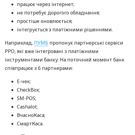
працює через інтернет;
не потребує дорогого обладнання;
простіше оновлюється;
інтегрується з платіжними рішеннями.
Наприклад,
ПУМБ
пропонує партнерські сервіси
РРО, які вже інтегровані з платіжними
інструментами банку. На поточний момент банк
співпрацює з 6 партнерами:
E-чек;
CheckBox;
SM-POS;
Cashalot;
ВчасноКаса;
СмартКаса.