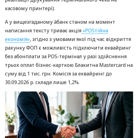
касовому принтері).
А у вищезгаданому àбанк станом на момент
написання тексту триває акція
«POSтійна
економія»
, згідно з умовами якої під час відкриття
рахунку ФОП є можливість підключити еквайринг
без абонплати за POS-термінал у разі здійснення
трьох оплат бізнес-карткою Блакитна Mastercard на
суму від 1 тис. грн. Комісія за еквайринг до
30.09.2026 р. складе лише 1,2%.