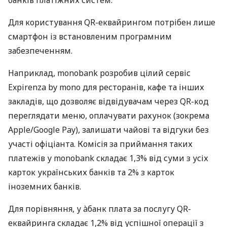
Для користування QR-еквайрингом потрібен лише
смартфон із встановленим програмним
забезпеченням.
Наприклад, monobank розробив цілий сервіс
Expirenza by mono для ресторанів, кафе та інших
закладів, що дозволяє відвідувачам через QR-код
переглядати меню, оплачувати рахунок (зокрема
Apple/Google Pay), залишати чайові та відгуки без
участі офіціанта. Комісія за приймання таких
платежів у monobank складає 1,3% від суми з усіх
карток українських банків та 2% з карток
іноземних банків.
Для порівняння, у àбанк плата за послугу QR-
еквайринга складає 1,2% від успішної операції з