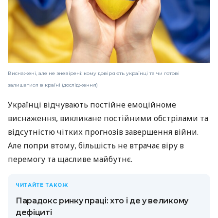
Виснажені, але не зневірені: кому довіряють українці та чи готові
залишатися в країні (дослідження)
Українці відчувають постійне емоційноме
виснаження, викликане постійними обстрілами та
відсутністю чітких прогнозів завершення війни.
Але попри втому, більшість не втрачає віру в
перемогу та щасливе майбутнє.
ЧИТАЙТЕ ТАКОЖ
Парадокс ринку праці: хто і де у великому
дефіциті