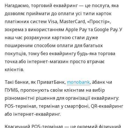
Нагадаємо, торговий еквайринг — це послуга, яка
дозволяє приймати до оплати усі типи карток
платіжних систем Visa, MasterCard, «Простір»,
зокрема з використанням Apple Pay та Google Pay. У
наш час розрахунки карткою стали дуже
поширеним способом оплати для багатьох
покупців, тому без еквайрингу будь-яка торгова
точка або інтернет-магазин просто втрачає
клієнтів.
Такі банки, як ПриватБанк,
monobank
, àбанк чи
ПУМБ, пропонують своїм клієнтам на вибір
різноманітні рішення для організації еквайрингу:
POS-термінал, термінал у смартфоні, QR-еквайринг
або інтернет-еквайринг.
Класичний POS-термінал — це окремий фізичний