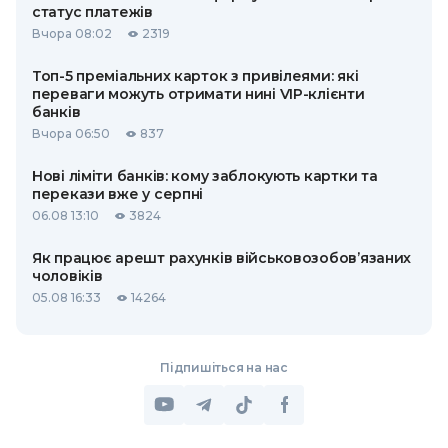
статус платежів
Вчора 08:02
2319
Топ-5 преміальних карток з привілеями: які
переваги можуть отримати нині VIP-клієнти
банків
Вчора 06:50
837
Нові ліміти банків: кому заблокують картки та
перекази вже у серпні
06.08 13:10
3824
Як працює арешт рахунків військовозобов’язаних
чоловіків
05.08 16:33
14264
Підпишіться на нас