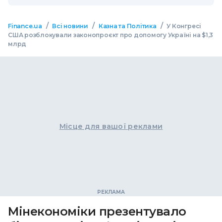
/
/
/
Finance.ua
Всі новини
Казна та Політика
У Конгресі
США розблокували законопроєкт про допомогу Україні на $1,3
млрд
Місце для вашої реклами
Мінекономіки презентувало