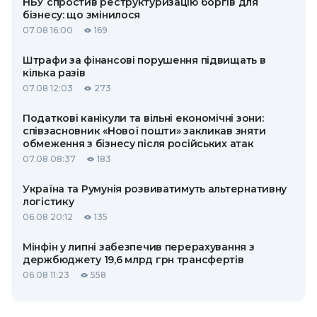
НБУ спростив реструктуризацію боргів для
бізнесу: що змінилося
07.08 16:00
169
Штрафи за фінансові порушення підвищать в
кілька разів
07.08 12:03
273
Податкові канікули та вільні економічні зони:
співзасновник «Нової пошти» закликав зняти
обмеження з бізнесу після російських атак
07.08 08:37
183
Україна та Румунія розвиватимуть альтернативну
логістику
06.08 20:12
135
Мінфін у липні забезпечив перерахування з
держбюджету 19,6 млрд грн трансфертів
06.08 11:23
558