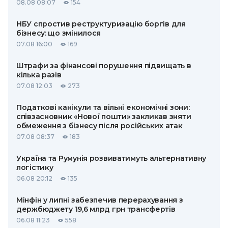
08.08 08:07
154
НБУ спростив реструктуризацію боргів для
бізнесу: що змінилося
07.08 16:00
169
Штрафи за фінансові порушення підвищать в
кілька разів
07.08 12:03
273
Податкові канікули та вільні економічні зони:
співзасновник «Нової пошти» закликав зняти
обмеження з бізнесу після російських атак
07.08 08:37
183
Україна та Румунія розвиватимуть альтернативну
логістику
06.08 20:12
135
Мінфін у липні забезпечив перерахування з
держбюджету 19,6 млрд грн трансфертів
06.08 11:23
558