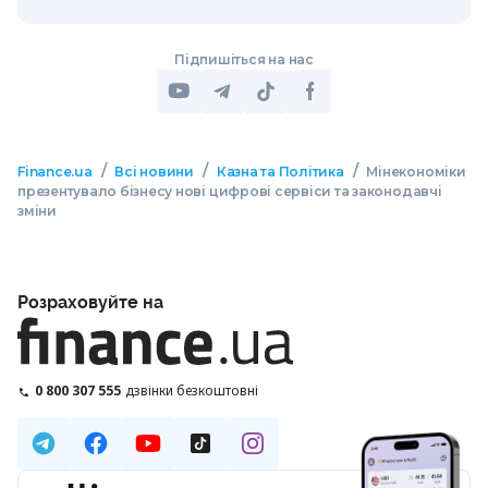
Підпишіться на нас
/
/
/
Finance.ua
Всі новини
Казна та Політика
Мінекономіки
презентувало бізнесу нові цифрові сервіси та законодавчі
зміни
Розраховуйте на
0 800 307 555
дзвінки безкоштовні