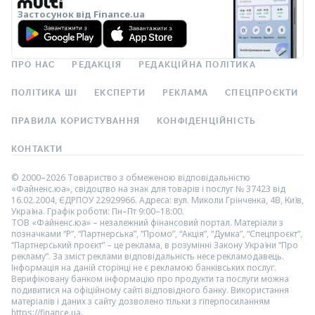
Застосунок від Finance.ua
ПРО НАС
РЕДАКЦІЯ
РЕДАКЦІЙНА ПОЛІТИКА
ПОЛІТИКА ШІ
ЕКСПЕРТИ
РЕКЛАМА
СПЕЦПРОЄКТИ
ПРАВИЛА КОРИСТУВАННЯ
КОНФІДЕНЦІЙНІСТЬ
КОНТАКТИ
© 2000–2026 Товариство з обмеженою відповідальністю
«Файненс.юа», свідоцтво на знак для товарів і послуг № 37423 від
16.02.2004, ЄДРПОУ 22929966. Адреса: вул. Миколи Грінченка, 4В, Київ,
Україна. Графік роботи: Пн–Пт 9:00–18:00.
ТОВ «Файненс.юа» – незалежний фінансовий портал. Матеріали з
позначками “Р”, “Партнерська”, “Промо”, “Акція”, “Думка”, “Спецпроєкт”,
“Партнерський проєкт” – це реклама, в розумінні Закону України “Про
рекламу”. За зміст реклами відповідальність несе рекламодавець.
Інформація на даній сторінці не є рекламою банківських послуг.
Верифіковану банком інформацію про продукти та послуги можна
подивитися на офіційному сайті відповідного банку. Використання
матеріалів і даних з сайту дозволено тільки з гіперпосиланням
https://finance.ua.