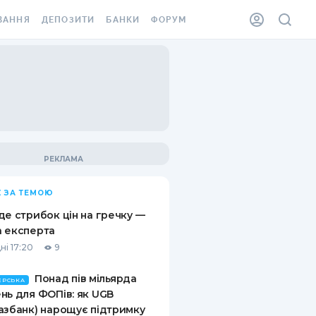
ВАННЯ
ДЕПОЗИТИ
БАНКИ
ФОРУМ
ІЛКА
ВСІ ДЕПОЗИТИ
ВСІ БАНКИ
АННЯ ЖИТЛА ВІД
ДЕПОЗИТИ В USD
ВІДГУКИ ПРО БАНКИ
 ШАХЕДІВ
ДЕПОЗИТИ В EUR
МІКРОФІНАНСОВІ
ХОВКА ЗА КОРДОН
ОРГАНІЗАЦІЇ
БОНУС ДО ДЕПОЗИТІВ
ВІДГУКИ ПРО МФО
УМОВИ АКЦІЇ
КАРТА
 ЗА ТЕМОЮ
ПИТАННЯ ТА ВІДПОВІДІ
ННА ВІНЬЄТКА
де стрибок цін на гречку —
ДЕПОЗИТНИЙ КАЛЬКУЛЯТОР
 експерта
 СПІВРОБІТНИКІВ
ні 17:20
9
ПУТІВНИКИ ПО
SSISTANCE
ЗАОЩАДЖЕННЯМ
Понад пів мільярда
ЕРСЬКА
нь для ФОПів: як UGB
АННЯ ВІД
азбанк) нарощує підтримку
Х ВИПАДКІВ