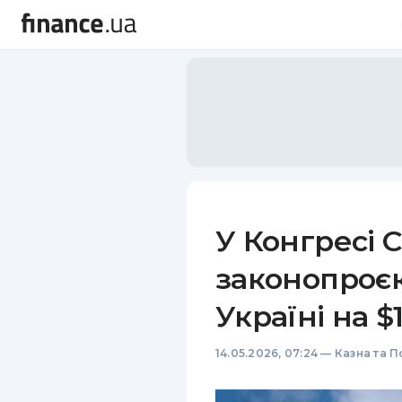
У Конгресі
законопроє
Україні на $
14.05.2026, 07:24
—
Казна та П