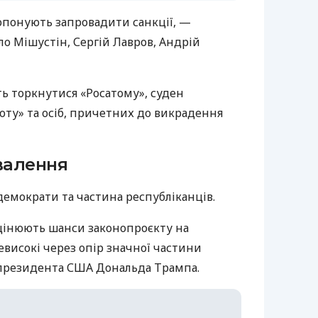
ропонують запровадити санкції, —
о Мішустін, Сергій Лавров, Андрій
 торкнутися «Росатому», суден
лоту» та осіб, причетних до викрадення
валення
емократи та частина республіканців.
оцінюють шанси законопроєкту на
евисокі через опір значної частини
 президента США Дональда Трампа.