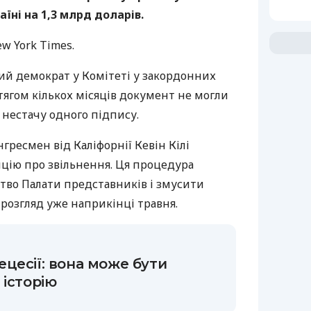
їні на 1,3 млрд доларів.
w York Times.
ий демократ у Комітеті у закордонних
отягом кількох місяців документ не могли
 нестачу одного підпису.
гресмен від Каліфорнії Кевін Кілі
ицію про звільнення. Ця процедура
тво Палати представників і змусити
розгляд уже наприкінці травня.
цесії: вона може бути
 історію