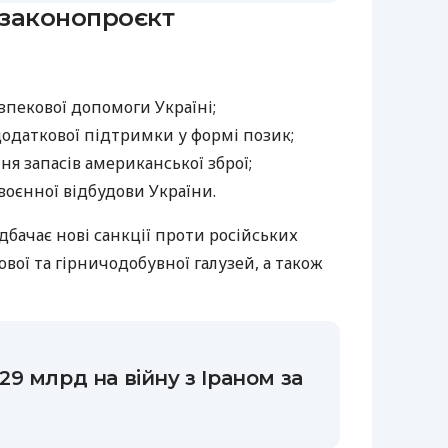
законопроєкт
зпекової допомоги Україні;
додаткової підтримки у формі позик;
я запасів американської зброї;
воєнної відбудови України.
бачає нові санкції проти російських
вої та гірничодобувної галузей, а також
9 млрд на війну з Іраном за