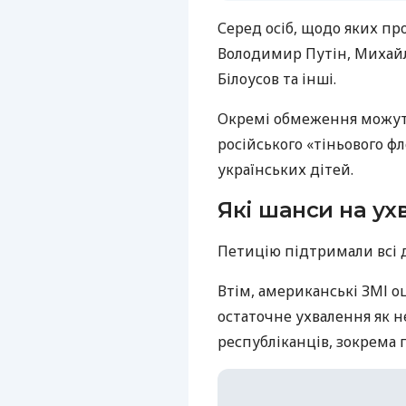
Серед осіб, щодо яких п
Володимир Путін, Михайл
Білоусов та інші.
Окремі обмеження можуть
російського «тіньового ф
українських дітей.
Які шанси на ух
Петицію підтримали всі д
Втім, американські ЗМІ 
остаточне ухвалення як н
республіканців, зокрема