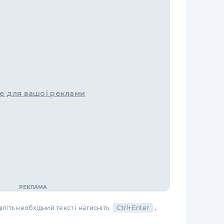
е для вашої реклами
літь необхідний текст і натисніть
Ctrl+Enter
,