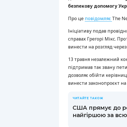
безпекову допомогу Укра
Про це
повідомляє
The Ne
Ініціативу подав провідн
справах Грегорі Мікс. Пр
винести на розгляд через
13 травня незалежний кон
підтримав так звану пет
дозволяє обійти керівниц
винести законопроєкт на 
ЧИТАЙТЕ ТАКОЖ
США прямує до ре
найгіршою за всю