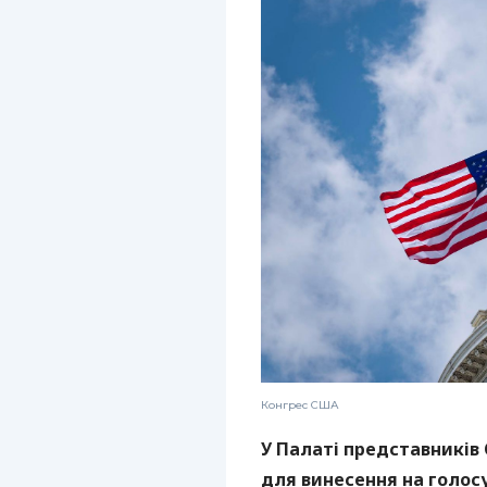
Конгрес США
У Палаті представників 
для винесення на голос