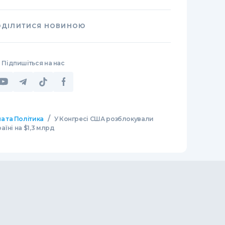
ОДІЛИТИСЯ НОВИНОЮ
Підпишіться на нас
/
а та Політика
У Конгресі США розблокували
їні на $1,3 млрд