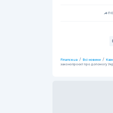
П
/
/
Finance.ua
Всі новини
Казн
законопроєкт про допомогу Укра