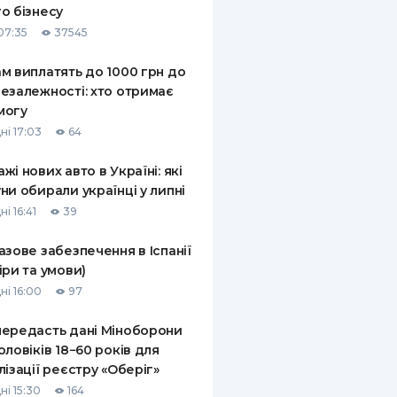
о бізнесу
КИ ПО
07:35
37545
ВАННЮ
м виплатять до 1000 грн до
ХОВІ ПОЛІСИ
езалежності: хто отримає
могу
І КОМПАНІЇ
ні 17:03
64
 ПРО СТРАХОВІ
Ї
жі нових авто в Україні: які
ни обирали українці у липні
А І ОПЛАТА
і 16:41
39
И
азове забезпечення в Іспанії
іри та умови)
ні 16:00
97
ередасть дані Міноборони
оловіків 18−60 років для
лізації реєстру «Оберіг»
ні 15:30
164