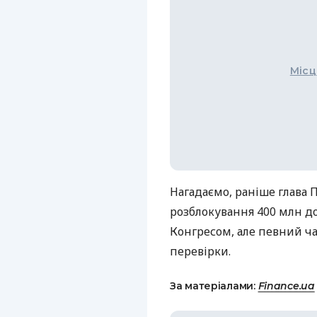
Місц
Нагадаємо, раніше глава 
розблокування 400 млн до
Конгресом, але певний ч
перевірки.
За матеріалами:
Finance.ua