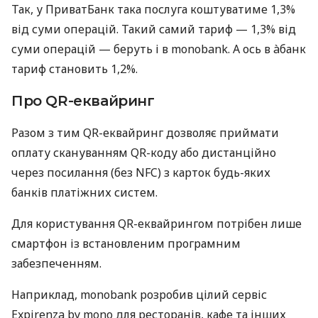
Так, у ПриватБанк така послуга коштуватиме 1,3%
від суми операцій. Такий самий тариф — 1,3% від
суми операцій — беруть і в monobank. А ось в àбанк
тариф становить 1,2%.
Про QR-еквайринг
Разом з тим QR-еквайринг дозволяє приймати
оплату скануванням QR-коду або дистанційно
через посилання (без NFC) з карток будь-яких
банків платіжних систем.
Для користування QR-еквайрингом потрібен лише
смартфон із встановленим програмним
забезпеченням.
Наприклад, monobank розробив цілий сервіс
Expirenza by mono для ресторанів, кафе та інших