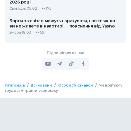
2026 році
Сьогодні 05:02
175
Борги за світло можуть нарахувати, навіть якщо
ви не живете в квартирі — пояснення від Yasno
Вчора 18:03
551
Підпишіться на нас
/
/
/
Finance.ua
Всі новини
Особисті фінанси
Чи врятують
трудові мігранти економіку