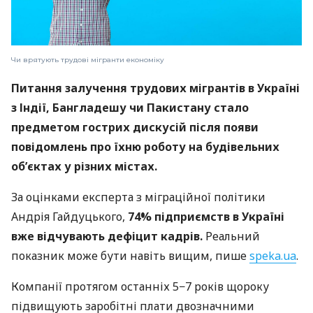
Чи врятують трудові мігранти економіку
Питання залучення трудових мігрантів в Україні
з Індії, Бангладешу чи Пакистану стало
предметом гострих дискусій після появи
повідомлень про їхню роботу на будівельних
об’єктах у різних містах.
За оцінками експерта з міграційної політики
Андрія Гайдуцького,
74% підприємств в Україні
вже відчувають дефіцит кадрів.
Реальний
показник може бути навіть вищим, пише
speka.ua
.
Компанії протягом останніх 5−7 років щороку
підвищують заробітні плати двозначними