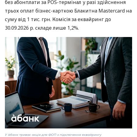
без абонплати за POS-термінал у разі здійснення
трьох оплат бізнес-карткою Блакитна Mastercard на
суму від 1 тис. грн. Комісія за еквайринг до
30.09.2026 р. складе лише 1,2%.
У àбанк триває акція для ФОП з підключення еквайрингу