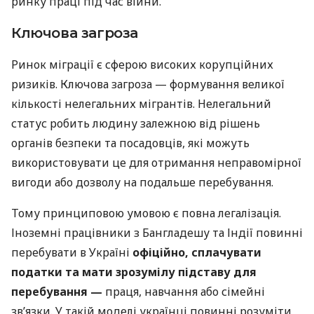
ринку праці під час війни.
Ключова загроза
Ринок міграції є сферою високих корупційних
ризиків. Ключова загроза — формування великої
кількості нелегальних мігрантів. Нелегальний
статус робить людину залежною від рішень
органів безпеки та посадовців, які можуть
використовувати це для отримання неправомірної
вигоди або дозволу на подальше перебування.
Тому принциповою умовою є повна легалізація.
Іноземні працівники з Бангладешу та Індії повинні
перебувати в Україні
офіційно, сплачувати
податки та мати зрозумілу підставу для
перебування —
праця, навчання або сімейні
зв’язки. У такій моделі українці повинні розуміти,