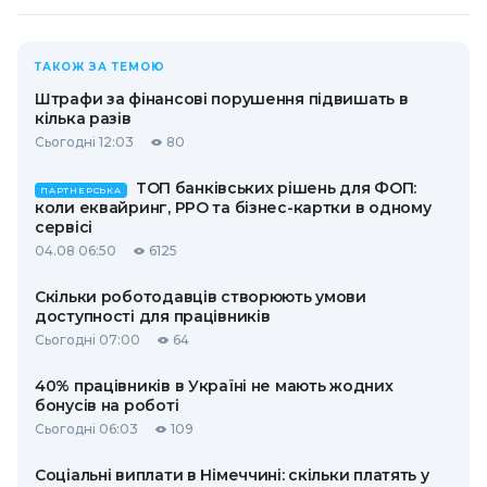
ТАКОЖ ЗА ТЕМОЮ
Штрафи за фінансові порушення підвишать в
кілька разів
Сьогодні 12:03
80
ТОП банківських рішень для ФОП:
ПАРТНЕРСЬКА
коли еквайринг, РРО та бізнес-картки в одному
сервісі
04.08 06:50
6125
Скільки роботодавців створюють умови
доступності для працівників
Сьогодні 07:00
64
40% працівників в Україні не мають жодних
бонусів на роботі
Сьогодні 06:03
109
Соціальні виплати в Німеччині: скільки платять у