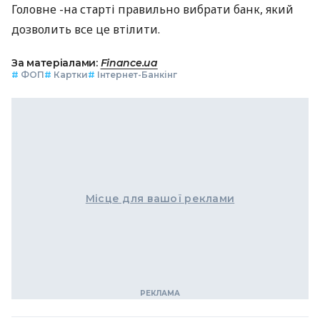
Головне -на старті правильно вибрати банк, який
дозволить все це втілити.
За матеріалами:
Finance.ua
#
ФОП
#
Картки
#
Інтернет-Банкінг
Місце для вашої реклами