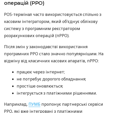
операцій (РРО)
POS-термінал часто використовується спільно з
касовим інтегратором, який об’єднує облікову
систему з програмним реєстратором
розрахункових операцій (пРРО).
Після змін у законодавстві використання
програмних РРО стало значно популярнішим. На
відміну від класичних касових апаратів, пРРО:
працює через інтернет;
не потребує дорогого обладнання;
простіше оновлюється;
інтегрується з платіжними рішеннями.
Наприклад,
ПУМБ
пропонує партнерські сервіси
РРО, які вже інтегровані з платіжними