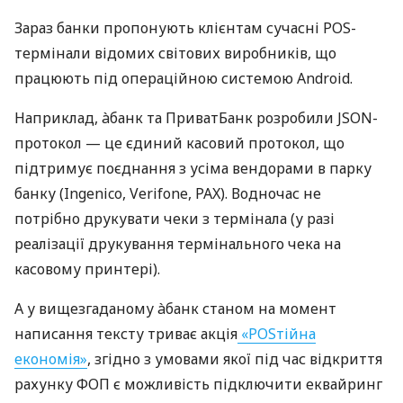
Зараз банки пропонують клієнтам сучасні POS-
термінали відомих світових виробників, що
працюють під операційною системою Android.
Наприклад, àбанк та ПриватБанк розробили JSON-
протокол — це єдиний касовий протокол, що
підтримує поєднання з усіма вендорами в парку
банку (Ingenico, Verifone, PAX). Водночас не
потрібно друкувати чеки з термінала (у разі
реалізації друкування термінального чека на
касовому принтері).
А у вищезгаданому àбанк станом на момент
написання тексту триває акція
«POSтійна
економія»
, згідно з умовами якої під час відкриття
рахунку ФОП є можливість підключити еквайринг