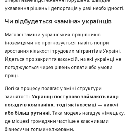
оперативне відстеження порушень, швидке
ухвалення рішень і депортація у разі необхідності.
Чи відбудеться «заміна» українців
Масової заміни українських працівників
іноземцями не прогнозується, навіть попри
зростання кількості трудових мігрантів в Україні.
Йдеться про закриття вакансій, на які українці не
погоджуються через рівень оплати або умови
праці.
Логіка процесу полягає у зміні структури
зайнятості.
Українці поступово займають вищі
посади в компаніях, тоді як іноземці — нижчі
або більш рутинні.
Така модель нагадує німецьку,
де місцеві громадяни частіше є власниками
бізнесу чи топменеджерами.